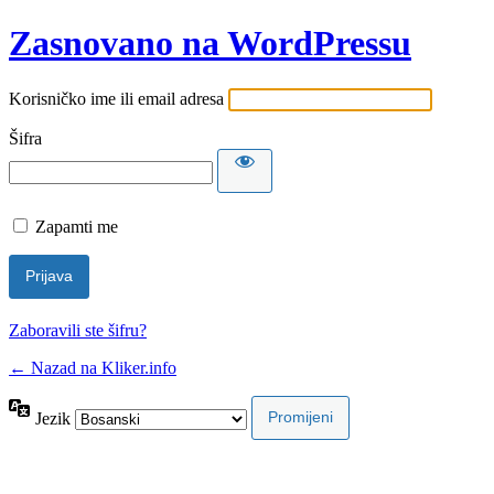
Zasnovano na WordPressu
Korisničko ime ili email adresa
Šifra
Zapamti me
Zaboravili ste šifru?
← Nazad na Kliker.info
Jezik