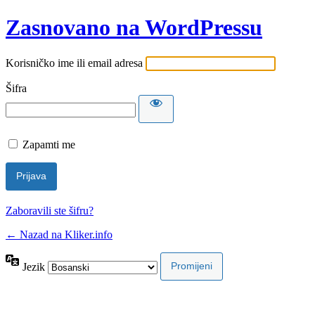
Zasnovano na WordPressu
Korisničko ime ili email adresa
Šifra
Zapamti me
Zaboravili ste šifru?
← Nazad na Kliker.info
Jezik