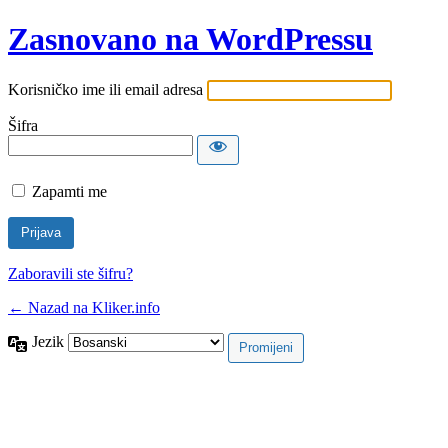
Zasnovano na WordPressu
Korisničko ime ili email adresa
Šifra
Zapamti me
Zaboravili ste šifru?
← Nazad na Kliker.info
Jezik