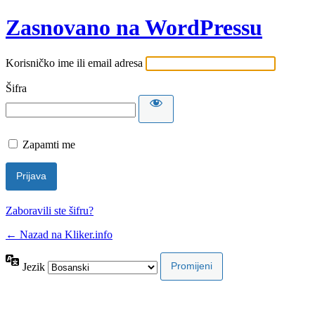
Zasnovano na WordPressu
Korisničko ime ili email adresa
Šifra
Zapamti me
Zaboravili ste šifru?
← Nazad na Kliker.info
Jezik