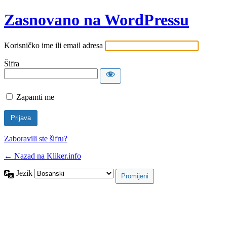
Zasnovano na WordPressu
Korisničko ime ili email adresa
Šifra
Zapamti me
Zaboravili ste šifru?
← Nazad na Kliker.info
Jezik