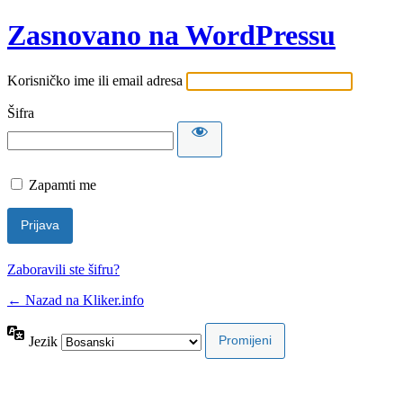
Zasnovano na WordPressu
Korisničko ime ili email adresa
Šifra
Zapamti me
Zaboravili ste šifru?
← Nazad na Kliker.info
Jezik