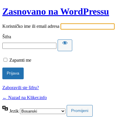
Zasnovano na WordPressu
Korisničko ime ili email adresa
Šifra
Zapamti me
Zaboravili ste šifru?
← Nazad na Kliker.info
Jezik