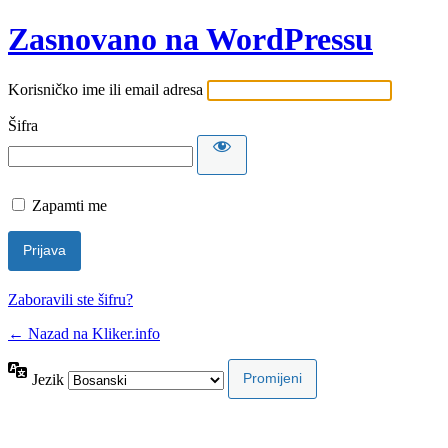
Zasnovano na WordPressu
Korisničko ime ili email adresa
Šifra
Zapamti me
Zaboravili ste šifru?
← Nazad na Kliker.info
Jezik