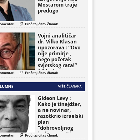
Mostarom traje
predugo

omentari
Pročitaj čitav članak
Vojni analitičar
dr. Vilko Klasan
upozorava : “Ovo
nije primirje ,
nego početak
svjetskog rata!”
(Video)

omentari
Pročitaj čitav članak
LUMNE
VIŠE ČLANAKA
Gideon Levy :
Kako je tinejdžer,
a ne novinar,
razotkrio izraelski
plan
“dobrovoljnog
iseljavanja ” iz

omentari
Pročitaj čitav članak
Gaze