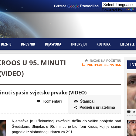
Powered by
BIZNIS
DNEVNIK
DIJASPORA
INTERVJUI
KULTURA
LIFESTYLE
KROOS U 95. MINUTI
⌂
NAZAD NA POČETNU
IN

PRETPLATI SE NA RSS
(VIDEO)
inuti spasio svjetske prvake (VIDEO)
Komentari
Štampaj


Podijeli s prijateljima


K
Njemačka je u šokantnoj završnici došla do velike pobjede nad
Švedskom. Strijelac u 95. minuti je bio Toni Kroos, koji je sjajno
pogodio iz slobodnog udarca za 2:1!