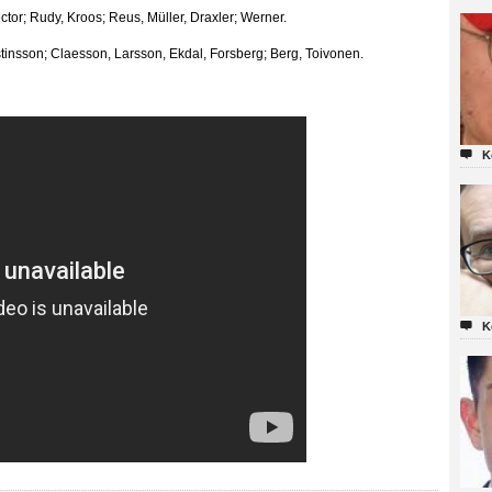
r; Rudy, Kroos; Reus, Müller, Draxler; Werner.
tinsson; Claesson, Larsson, Ekdal, Forsberg; Berg, Toivonen.

K

K