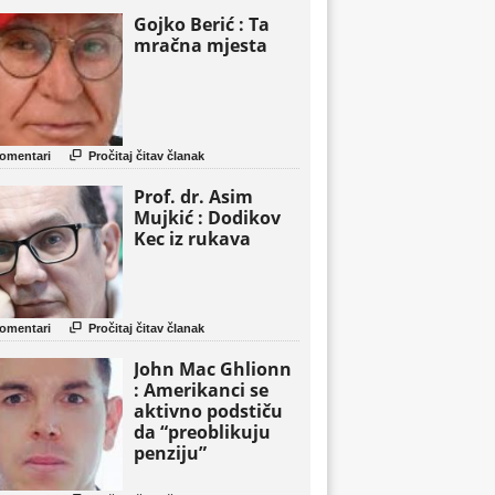
Gojko Berić : Ta
mračna mjesta

omentari
Pročitaj čitav članak
Prof. dr. Asim
Mujkić : Dodikov
Kec iz rukava

omentari
Pročitaj čitav članak
John Mac Ghlionn
: Amerikanci se
aktivno podstiču
da “preoblikuju
penziju”