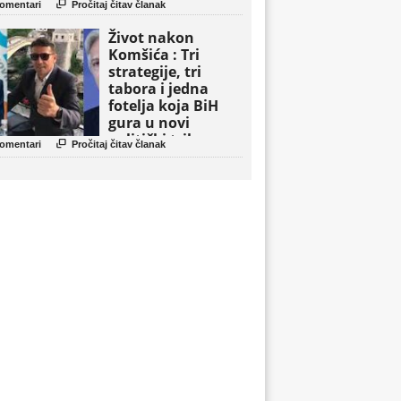

omentari
Pročitaj čitav članak
Život nakon
Komšića : Tri
strategije, tri
tabora i jedna
fotelja koja BiH
gura u novi
politički triler

omentari
Pročitaj čitav članak