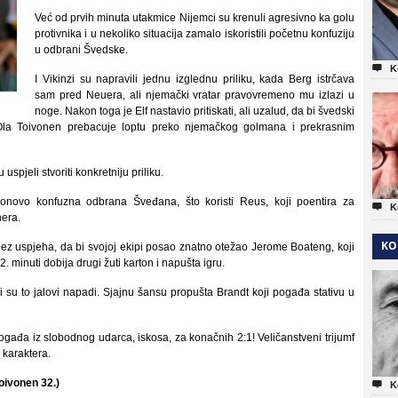
Već od prvih minuta utakmice Nijemci su krenuli agresivno ka golu
protivnika i u nekoliko situacija zamalo iskoristili početnu konfuziju
u odbrani Švedske.

K
I Vikinzi su napravili jednu izglednu priliku, kada Berg istrčava
sam pred Neuera, ali njemački vratar pravovremeno mu izlazi u
noge. Nakon toga je Elf nastavio pritiskati, ali uzalud, da bi švedski
e Ola Toivonen prebacuje loptu preko njemačkog golmana i prekrasnim
spjeli stvoriti konkretniju priliku.
onovo konfuzna odbrana Šveđana, što koristi Reus, koji poentira za

K
era.
KO
ali bez uspjeha, da bi svojoj ekipi posao znatno otežao Jerome Boateng, koji
minuti dobija drugi žuti karton i napušta igru.
bili su to jalovi napadi. Sjajnu šansu propušta Brandt koji pogađa stativu u
ogađa iz slobodnog udarca, iskosa, za konačnih 2:1! Veličanstveni trijumf
 karaktera.
oivonen 32.)

K