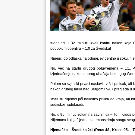
fudbaleri u 32. minuti izveli kontru nakon koj
pogotkom poentira – 1:0 za Švedsku!
Nijemci do odlaska na odmor, evidentno u šoku, nisu u
No, već na startu drugog poluvremena – 1:1. P
izjednačenje nakon dobrog ubačaja brznogog Wern
Potom su svjetski prvaci nastavili vršiti pritisak, 
nakon grubog faula nad Bergom i VAR pregleda u 82. 
Imali su Nijemci još nekoliko prilika do kraja, ali 
sudijskoj nadoknadi.
No, u 95. minuti šokantna završnica – Toni Kroos p
Nijemaca koji još jednom demonstriraju snagu svog
Njemačka – Švedska 2:1 (Reus 48., Kroos 95. – T