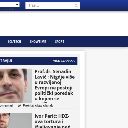
Translate
SCI/TECH
SHOWTIME
SPORT
TERVJUI
VIŠE ČLANAKA
Prof.dr. Senadin
Lavić : Nigdje više
u razvijenoj
Evropi ne postoji
politički poredak
u kojem se
etničke grupe

omentari
Pročitaj čitav članak
pojavljuju kao
osnovne političke
Ivor Perić: HDZ-
jedinice
ova tortura i
iživljavanje nad