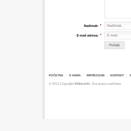
*
Nadimak:
*
E-mail adresa:
POČETNA
O NAMA
IMPRESSUM
KONTAKT
© 2013 Copyright
Kliker.info
. Sva prava zadržana.