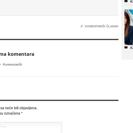

K
✎
KOMENTARIŠI ČLANAK

K
ema komentara

Komentariši
sa neće biti objavljena.
 su označena
*