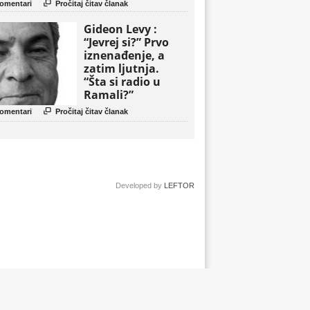
politički triler

omentari
Pročitaj čitav članak
Gideon Levy :
“Jevrej si?” Prvo
iznenađenje, a
zatim ljutnja.
“Šta si radio u
Ramali?”

omentari
Pročitaj čitav članak
Developed by
LEFTOR