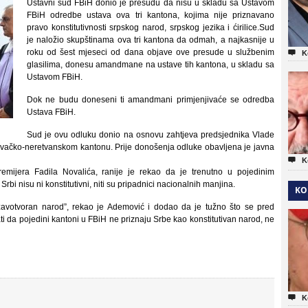
Ustavni sud FBiH donio je presudu da nisu u skladu sa Ustavom
FBiH odredbe ustava ova tri kantona, kojima nije priznavano
pravo konstitutivnosti srpskog narod, srpskog jezika i ćirilice.Sud
je naložio skupštinama ova tri kantona da odmah, a najkasnije u
roku od šest mjeseci od dana objave ove presude u službenim

K
glasilima, donesu amandmane na ustave tih kantona, u skladu sa
Ustavom FBiH.
Dok ne budu doneseni ti amandmani primjenjivaće se odredba
Ustava FBiH.
Sud je ovu odluku donio na osnovu zahtjeva predsjednika Vlade
ovačko-neretvanskom kantonu. Prije donošenja odluke obavljena je javna

K
emijera Fadila Novalića, ranije je rekao da je trenutno u pojedinim
Srbi nisu ni konstitutivni, niti su pripadnici nacionalnih manjina.
KO
ržavotvoran narod”, rekao je Ademović i dodao da je tužno što se pred
a pojedini kantoni u FBiH ne priznaju Srbe kao konstitutivan narod, ne

K