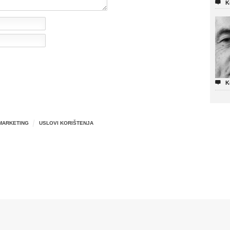

K

K
MARKETING
USLOVI KORIŠTENJA