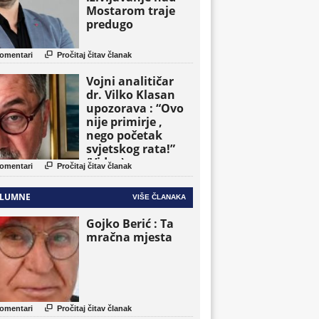
Mostarom traje
predugo

omentari
Pročitaj čitav članak
Vojni analitičar
dr. Vilko Klasan
upozorava : “Ovo
nije primirje ,
nego početak
svjetskog rata!”
(Video)

omentari
Pročitaj čitav članak
LUMNE
VIŠE ČLANAKA
Gojko Berić : Ta
mračna mjesta

omentari
Pročitaj čitav članak