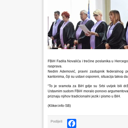
FBiH Fadila Novalića i trećine poslanika u Herceg
rasprava.
Nedim Ademović, pravni zastupnik federalnog pr
kantonima, čiji su ustavi osporeni, situacija takva da 
“To je sramota za BiH gdje su Srbi uvijek bili d
Ustavnim sudom FBiH moralo ponovo argumentovati d
priznaju njihov tradicionalni jezik i pismo u BiH.
(Kliker.info-SB)
Facebook
Podijeli