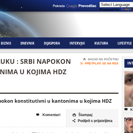
Powered by
BIZNIS
DNEVNIK
DIJASPORA
INTERVJUI
KULTURA
LIFESTYLE
UKU : SRBI NAPOKON
⌂
NAZAD NA POČETNU
IN

PRETPLATI SE NA RSS
NIMA U KOJIMA HDZ
apokon konstitutivni u kantonima u kojima HDZ

K
Komentari
Štampaj


Podijeli s prijateljima
