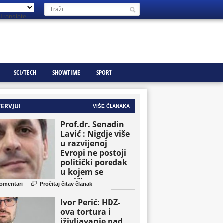
Translate
SCI/TECH
SHOWTIME
SPORT
TERVJUI
VIŠE ČLANAKA
Prof.dr. Senadin
Lavić : Nigdje više
u razvijenoj
Evropi ne postoji
politički poredak
u kojem se
etničke grupe

omentari
Pročitaj čitav članak
pojavljuju kao
osnovne političke
Ivor Perić: HDZ-
jedinice
ova tortura i
iživljavanje nad