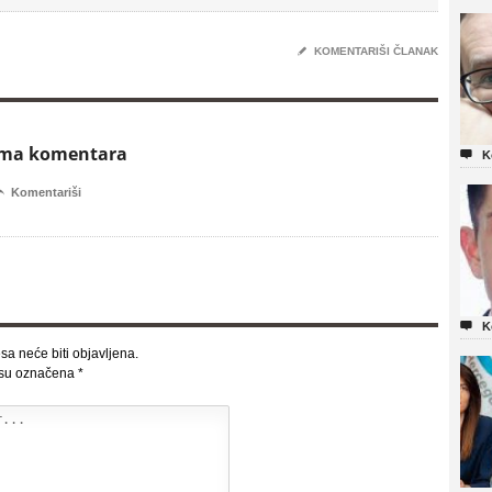
✎
KOMENTARIŠI ČLANAK
ema komentara

K

Komentariši

K
sa neće biti objavljena.
 su označena
*