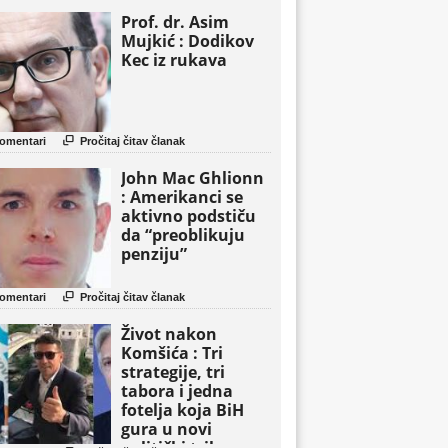
Prof. dr. Asim
Mujkić : Dodikov
Kec iz rukava

omentari
Pročitaj čitav članak
John Mac Ghlionn
: Amerikanci se
aktivno podstiču
da “preoblikuju
penziju”

omentari
Pročitaj čitav članak
Život nakon
Komšića : Tri
strategije, tri
tabora i jedna
fotelja koja BiH
gura u novi