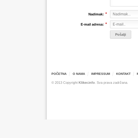
*
Nadimak:
*
E-mail adresa:
POČETNA
O NAMA
IMPRESSUM
KONTAKT
© 2013 Copyright
Kliker.info
. Sva prava zadržana.