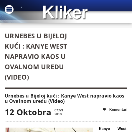
URNEBES U BIJELOJ
KUĆI : KANYE WEST
NAPRAVIO KAOS U
OVALNOM UREDU
(VIDEO)
Urnebes u Bijeloj kući : Kanye West napravio kaos
u Ovalnom uredu (Video)
12 Oktobra
Komentari

07:59
2018
Kanye West
,