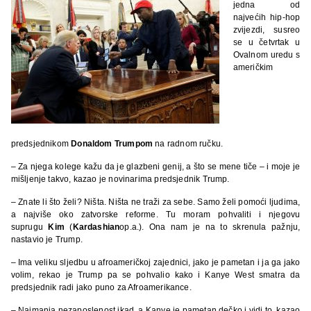
jedna od
najvećih hip-hop
zvijezdi, susreo
se u četvrtak u
Ovalnom uredu s
američkim
predsjednikom
Donaldom Trumpom
na radnom ručku.
– Za njega kolege kažu da je glazbeni genij, a što se mene tiče – i moje je
mišljenje takvo, kazao je novinarima predsjednik Trump.
– Znate li što želi? Ništa. Ništa ne traži za sebe. Samo želi pomoći ljudima,
a najviše oko zatvorske reforme. Tu moram pohvaliti i njegovu
suprugu
Kim
(
Kardashian
op.a.). Ona nam je na to skrenula pažnju,
nastavio je Trump.
– Ima veliku sljedbu u afroameričkoj zajednici, jako je pametan i ja ga jako
volim, rekao je Trump pa se pohvalio kako i Kanye West smatra da
predsjednik radi jako puno za Afroamerikance.
– Najmanja nezaposlenost ikad, a Kanye je pametan dečko i vidi to, kazao