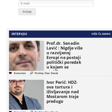
INTERVJUI
VIŠE ČLANAKA
Prof.dr. Senadin
Lavić : Nigdje više
u razvijenoj
Evropi ne postoji
politički poredak
u kojem se
etničke grupe


Komentari
Pročitaj čitav članak
pojavljuju kao
osnovne
Ivor Perić: HDZ-
političke jedinice
ova tortura i
iživljavanje nad
Mostarom traje
predugo