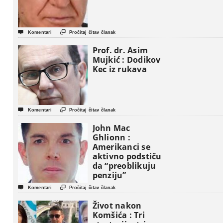


Komentari
Pročitaj čitav članak
Prof. dr. Asim
Mujkić : Dodikov
Kec iz rukava


Komentari
Pročitaj čitav članak
John Mac
Ghlionn :
Amerikanci se
aktivno podstiču
da “preoblikuju
penziju”


Komentari
Pročitaj čitav članak
Život nakon
Komšića : Tri