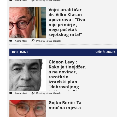


Komentari
Pročitaj čitav članak
Vojni analitičar
dr. Vilko Klasan
upozorava : “Ovo
nije primirje ,
nego početak
svjetskog rata!”
(Video)


Komentari
Pročitaj čitav članak
KOLUMNE
VIŠE ČLANAKA
Gideon Levy :
Kako je tinejdžer,
a ne novinar,
razotkrio
izraelski plan
“dobrovoljnog
iseljavanja ” iz


Komentari
Pročitaj čitav članak
Gaze
Gojko Berić : Ta
mračna mjesta