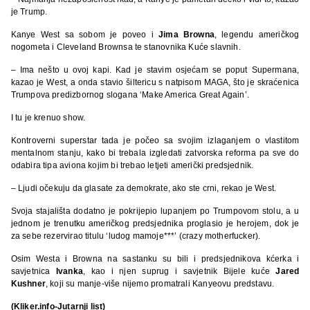
je Trump.
Kanye West sa sobom je poveo i
Jima Browna
, legendu američkog
nogometa i Cleveland Brownsa te stanovnika Kuće slavnih.
– Ima nešto u ovoj kapi. Kad je stavim osjećam se poput Supermana,
kazao je West, a onda stavio šiltericu s natpisom MAGA, što je skraćenica
Trumpova predizbornog slogana ‘Make America Great Again’.
I tu je krenuo show.
Kontroverni superstar tada je počeo sa svojim izlaganjem o vlastitom
mentalnom stanju, kako bi trebala izgledati zatvorska reforma pa sve do
odabira tipa aviona kojim bi trebao letjeti američki predsjednik.
– Ljudi očekuju da glasate za demokrate, ako ste crni, rekao je West.
Svoja stajališta dodatno je pokrijepio lupanjem po Trumpovom stolu, a u
jednom je trenutku američkog predsjednika proglasio je herojem, dok je
za sebe rezervirao titulu ‘ludog mamoje***’ (crazy motherfucker).
Osim Westa i Browna na sastanku su bili i predsjednikova kćerka i
savjetnica
Ivanka
, kao i njen suprug i savjetnik Bijele kuće
Jared
Kushner
, koji su manje-više nijemo promatrali Kanyeovu predstavu.
(Kliker.info-Jutarnji list)