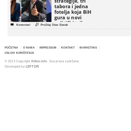
strategije, tri
tabora i jedna
fotelja koja BiH
gura u novi
politički triler


Komentari
Pročitaj čitav članak
POČETNA
O NAMA
IMPRESSUM
KONTAKT
MARKETING
USLOVI KORIŠTENJA
© 2013 Copyright
Kliker.info
. Sva prava zadržana.
Developed by
LEFTOR