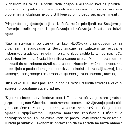
S obzirom na to da je fokus rada gospođe Arapović lokalna politika i
problemi na gradskom nivou, tražili smo savjete od nje za aktuelne
probleme na lokalnom nivou u BiH koje su oni u Beču već uspjeli riješiti.
Primjer dobrog rješenja koji se iz Beča može primijeniti na Sarajevo je
očuvanje starih zgrada i sprečavanje obrušavanja fasada sa takvih
zgrada.
“Kao arhitektica i političarka, te kao NEOS-ova glasnogovornica za
urbanizam i stanovanje u Beču, snažno se zalažem za očuvanje
historijskog gradskog izgleda – ne samo zbog zaštite kulturnog naslijeđa,
već i zbog kvaliteta života i identiteta samog grada. Međutim, za mene to
ne znači da se trebamo držati statusa quo. Naprotiv – važno je prepoznati
potencijale u postojećem gradskom tkivu i iskoristiti ih za dalji razvoj, kroz
sanacije, nadogradnje i dekarbonizaciju energetskih sistema”, navela je.
Ističe kako su u Beču posljednjih godina razvili različite strategije kako bi
spriječili propadanje stare gradnje.
“S jedne strane, kroz fondove poput Fonda za očuvanje stare gradske
jezgre i program WienNeu+ podržavamo obnovu i oživljavanje postojećih
gradskih četvrti. S druge strane, zakonski smo otežali rušenje starih
zgrada i sprječavamo i njihovo namjerno zapuštanje. Rušenje je
dozvoljeno samo u slučajevima kada ne postoji javni interes za očuvanje,
ili kada je tehnički i ekonomski opravdano da se zgrada ne može obnoviti