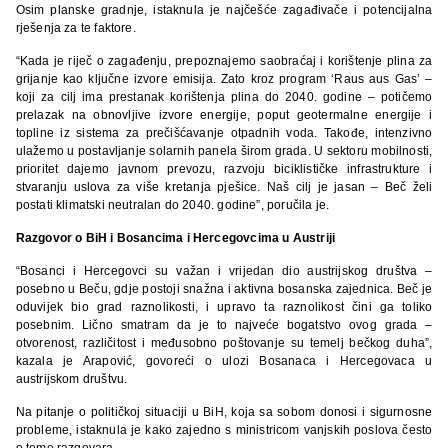
Osim planske gradnje, istaknula je najčešće zagađivače i potencijalna
rješenja za te faktore.
“Kada je riječ o zagađenju, prepoznajemo saobraćaj i korištenje plina za
grijanje kao ključne izvore emisija. Zato kroz program ‘Raus aus Gas’ –
koji za cilj ima prestanak korištenja plina do 2040. godine – potičemo
prelazak na obnovljive izvore energije, poput geotermalne energije i
topline iz sistema za prečišćavanje otpadnih voda. Takođe, intenzivno
ulažemo u postavljanje solarnih panela širom grada. U sektoru mobilnosti,
prioritet dajemo javnom prevozu, razvoju biciklističke infrastrukture i
stvaranju uslova za više kretanja pješice. Naš cilj je jasan – Beč želi
postati klimatski neutralan do 2040. godine”, poručila je.
Razgovor o BiH i Bosancima i Hercegovcima u Austriji
“Bosanci i Hercegovci su važan i vrijedan dio austrijskog društva –
posebno u Beču, gdje postoji snažna i aktivna bosanska zajednica. Beč je
oduvijek bio grad raznolikosti, i upravo ta raznolikost čini ga toliko
posebnim. Lično smatram da je to najveće bogatstvo ovog grada –
otvorenost, različitost i međusobno poštovanje su temelj bečkog duha”,
kazala je Arapović, govoreći o ulozi Bosanaca i Hercegovaca u
austrijskom društvu.
Na pitanje o političkoj situaciji u BiH, koja sa sobom donosi i sigurnosne
probleme, istaknula je kako zajedno s ministricom vanjskih poslova često
o tome razgovara.