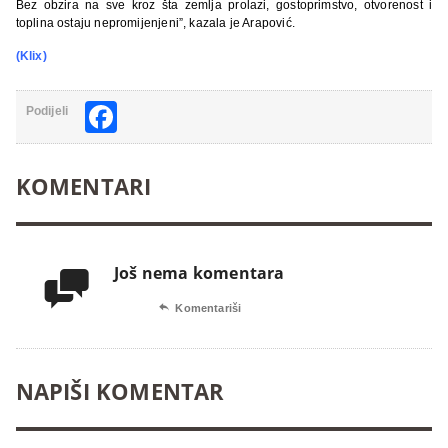
Bez obzira na sve kroz šta zemlja prolazi, gostoprimstvo, otvorenost i
toplina ostaju nepromijenjeni”, kazala je Arapović.
(Klix)
Facebook
Podijeli
KOMENTARI
Još nema komentara


Komentariši
NAPIŠI KOMENTAR