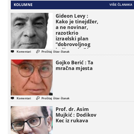
KOLUMNE
VIŠE ČLANAKA
Gideon Levy :
Kako je tinejdžer,
a ne novinar,
razotkrio
izraelski plan
“dobrovoljnog
iseljavanja ” iz


Komentari
Pročitaj čitav članak
Gaze
Gojko Berić : Ta
mračna mjesta


Komentari
Pročitaj čitav članak
Prof. dr. Asim
Mujkić : Dodikov
Kec iz rukava