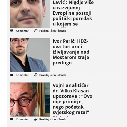
Lavić : Nigdje više
u razvijenoj
Evropi ne postoji
politički poredak
u kojem se
etničke grupe


Komentari
Pročitaj čitav članak
pojavljuju kao
osnovne
Ivor Perić: HDZ-
političke jedinice
ova tortura i
iživljavanje nad
Mostarom traje
predugo


Komentari
Pročitaj čitav članak
Vojni analitičar
dr. Vilko Klasan
upozorava : “Ovo
nije primirje ,
nego početak
svjetskog rata!”
(Video)


Komentari
Pročitaj čitav članak