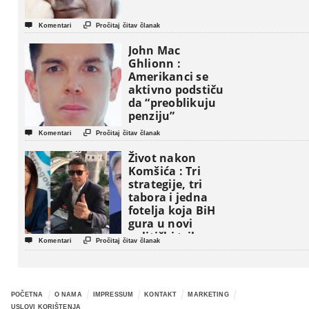


Komentari
Pročitaj čitav članak
John Mac
Ghlionn :
Amerikanci se
aktivno podstiču
da “preoblikuju
penziju”


Komentari
Pročitaj čitav članak
Život nakon
Komšića : Tri
strategije, tri
tabora i jedna
fotelja koja BiH
gura u novi
politički triler


Komentari
Pročitaj čitav članak
POČETNA
O NAMA
IMPRESSUM
KONTAKT
MARKETING
USLOVI KORIŠTENJA