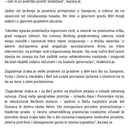
– čak ni uz podršku javnih sredstava”, kazala je.
Jedno od rješenja je posebno primjenjivo u Sarajevu, a odnosi se na
opasnost od obrušavanja fasada, što smo u glavnom gradu BiH mogli
vidjeti i u glavnim gradskim ulicama.
“Ukoliko zgrada predstavlja sigurnosni rizik, a vlasnik ne preduzima ništa,
grad reaguje odmah. Na osnovu Bečkog građevinskog zakona, vlasti
mogu naložiti i sprovesti hitne mjere osiguranja – o trošku vlasnika. U
takvim slučajevima grad angažuje specijaliziranu firmu za hitne
intervencije, na primjer radi osiguravanja fasade. Na ovaj način Beč jasno
stavlja do znanja da želi zaštititi svoje arhitektonsko naslijeđe i osigurati
da stari objekti ostanu sačuvani i za buduće generacije”, istaknula je.
Zagađenje zraka je veliki problem za gradove u BiH kao što su Sarajevo,
Tuzla i Zenica, međutim i Beč još uvijek pronalazi rješenja s obzirom na to
da se bore s istim problemima.
“Zagađenje zraka je i za Beč jedno od ključnih pitanja u oblasti urbanog
razvoja. Zbog naše geografske pozicije – između Alpa i Panonske nizije,
te okruženosti Bečkom šumom – vjetrovi u Beču najčešće prate tok
Dunava ili dolinu rijeke Wien, što omogućava prirodno prozračivanje i
hlađenje grada. U okviru urbanističkog planiranja nastojimo očuvati te
prirodne struje zraka tako što u tim zonama ostavljamo slobodne prostore,
zelene površine i izbjegavamo gustu ili visoku izgradnju”, kazala je.