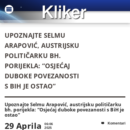
UPOZNAJTE SELMU
ARAPOVIĆ, AUSTRIJSKU
POLITIČARKU BH.
PORIJEKLA: “OSJEĆAJ
DUBOKE POVEZANOSTI
S BIH JE OSTAO”
Upoznajte Selmu Arapović, austrijsku političarku
bh. porijekla: “Osjećaj duboke povezanosti s BiH je
ostao”
29 Aprila
Komentari

06:06
2025