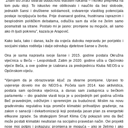
“Znam što znači stvarati budućnost vlastitim rukama – i koliko prepreka na
tom putu stoji. To iskustvo me oblikovalo i naučilo da bez slobode,
jednakih šansi i društvene solidarnosti, ostvarenje vlastitog potencijala
postaje iscrpljujuća borba. Prije dvanaest godina, frustrirana ispraznim i
besplodnim političkim debatama, odlučila sam da više ne želim samo
posmatrati sa strane. Postalo mi je jasno: promjene su moguće, ali samo
ako ih ljudi pokrenu”, kazala je Arapović.
Kako tada, tako i danas, kaže da osjeća duboku nepravdu jer porijeklo i
socijalni status roditelja i dalje određuju djetetove šanse u životu.
Ona je sama napravila svoje šanse i 2015. godine postala Okružna
vijećnica u Beču – Leopolstadt. Zatim je 2020. godine ušla u Općinsko
vijeće Beča, a ove godine je izabrana za predsjednicu Kluba NEOS-a u
Općinskom vijeću.
“Vjerujem da je obrazovanje ključ za stvarne promjene. Upravo to
uvjerenje dovelo me do NEOS-a. Počela sam 2014. kao aktivistica,
postala sam općinska vijećnica, a danas sam zastupnica u bečkom
parlamentu – dio gradske vlasti koja je u posljednjih pet godina učinila
Beč pravednijim, održivijim i spremnijim za budućnost. Mislim na novu
građevinsku regulativu koja promiče klimatski prihvatljivo građenje, na
zakon o sanaciji i dekarbonizaciji koji postavlja jasan plan za energetski
efikasne zgrade. Sa strategijom Smart Klima City pokazali smo da Beč
može postati klimatski neutralan na socijalno pravedan način. Ovi projekti
nose moj potpis i pokazuju: promjena je moguća – ako je želimo i ako