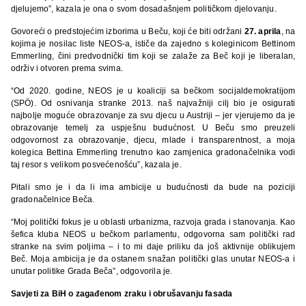
djelujemo”, kazala je ona o svom dosadašnjem političkom djelovanju.
Govoreći o predstojećim izborima u Beču, koji će biti održani
27. aprila
, na
kojima je nosilac liste NEOS-a, ističe da zajedno s koleginicom Bettinom
Emmerling, čini predvodnički tim koji se zalaže za Beč koji je liberalan,
održiv i otvoren prema svima.
“Od 2020. godine, NEOS je u koaliciji sa bečkom socijaldemokratijom
(SPÖ). Od osnivanja stranke 2013. naš najvažniji cilj bio je osigurati
najbolje moguće obrazovanje za svu djecu u Austriji – jer vjerujemo da je
obrazovanje temelj za uspješnu budućnost. U Beču smo preuzeli
odgovornost za obrazovanje, djecu, mlade i transparentnost, a moja
kolegica Bettina Emmerling trenutno kao zamjenica gradonačelnika vodi
taj resor s velikom posvećenošću”, kazala je.
Pitali smo je i da li ima ambicije u budućnosti da bude na poziciji
gradonačelnice Beča.
“Moj politički fokus je u oblasti urbanizma, razvoja grada i stanovanja. Kao
šefica kluba NEOS u bečkom parlamentu, odgovorna sam politički rad
stranke na svim poljima – i to mi daje priliku da još aktivnije oblikujem
Beč. Moja ambicija je da ostanem snažan politički glas unutar NEOS-a i
unutar politike Grada Beča”, odgovorila je.
Savjeti za BiH o zagađenom zraku i obrušavanju fasada