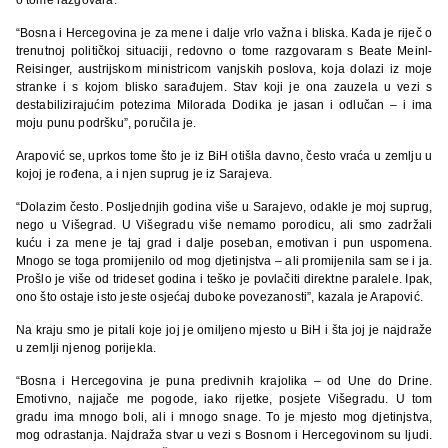
“Bosna i Hercegovina je za mene i dalje vrlo važna i bliska. Kada je riječ o
trenutnoj političkoj situaciji, redovno o tome razgovaram s Beate Meinl-
Reisinger, austrijskom ministricom vanjskih poslova, koja dolazi iz moje
stranke i s kojom blisko sarađujem. Stav koji je ona zauzela u vezi s
destabilizirajućim potezima Milorada Dodika je jasan i odlučan – i ima
moju punu podršku”, poručila je.
Arapović se, uprkos tome što je iz BiH otišla davno, često vraća u zemlju u
kojoj je rođena, a i njen suprug je iz Sarajeva.
“Dolazim često. Posljednjih godina više u Sarajevo, odakle je moj suprug,
nego u Višegrad. U Višegradu više nemamo porodicu, ali smo zadržali
kuću i za mene je taj grad i dalje poseban, emotivan i pun uspomena.
Mnogo se toga promijenilo od mog djetinjstva – ali promijenila sam se i ja.
Prošlo je više od trideset godina i teško je povlačiti direktne paralele. Ipak,
ono što ostaje isto jeste osjećaj duboke povezanosti”, kazala je Arapović.
Na kraju smo je pitali koje joj je omiljeno mjesto u BiH i šta joj je najdraže
u zemlji njenog porijekla.
“Bosna i Hercegovina je puna predivnih krajolika – od Une do Drine.
Emotivno, najjače me pogode, iako rijetke, posjete Višegradu. U tom
gradu ima mnogo boli, ali i mnogo snage. To je mjesto mog djetinjstva,
mog odrastanja. Najdraža stvar u vezi s Bosnom i Hercegovinom su ljudi.