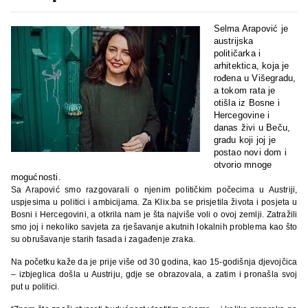
Selma Arapović je
austrijska
političarka i
arhitektica, koja je
rođena u Višegradu,
a tokom rata je
otišla iz Bosne i
Hercegovine i
danas živi u Beču,
gradu koji joj je
postao novi dom i
otvorio mnoge
mogućnosti.
Sa Arapović smo razgovarali o njenim političkim počecima u Austriji,
uspjesima u politici i ambicijama. Za Klix.ba se prisjetila života i posjeta u
Bosni i Hercegovini, a otkrila nam je šta najviše voli o ovoj zemlji. Zatražili
smo joj i nekoliko savjeta za rješavanje akutnih lokalnih problema kao što
su obrušavanje starih fasada i zagađenje zraka.
Na početku kaže da je prije više od 30 godina, kao 15-godišnja djevojčica
– izbjeglica došla u Austriju, gdje se obrazovala, a zatim i pronašla svoj
put u politici.