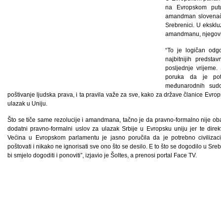
na Evropskom putu
amandman slovenačk
Srebrenici. U ekskluz
amandmanu, njegovim
“To je logičan odgo
najbitnijih predsta
posljednje vrijeme.
poruka da je pot
međunarodnih sudo
poštivanje ljudska prava, i ta pravila važe za sve, kako za države članice Evrop
ulazak u Uniju.
Što se tiče same rezolucije i amandmana, tačno je da pravno-formalno nije o
dodatni pravno-formalni uslov za ulazak Srbije u Evropsku uniju jer te dire
Većina u Evropskom parlamentu je jasno poručila da je potrebno civilizacijs
poštovati i nikako ne ignorisati sve ono što se desilo. E to što se dogodilo u Sre
bi smjelo dogoditi i ponoviti”, izjavio je Šoltes, a prenosi portal Face TV.