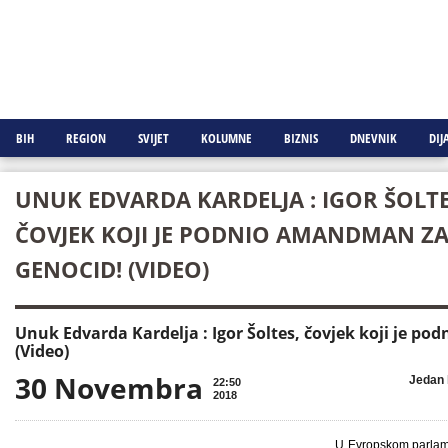
BIH
REGION
SVIJET
KOLUMNE
BIZNIS
DNEVNIK
DIJ
UNUK EDVARDA KARDELJA : IGOR ŠOLTE
ČOVJEK KOJI JE PODNIO AMANDMAN Z
GENOCID! (VIDEO)
Unuk Edvarda Kardelja : Igor Šoltes, čovjek koji je p
(Video)
30 Novembra

Jedan 
22:50
2018
U Evropskom parlame