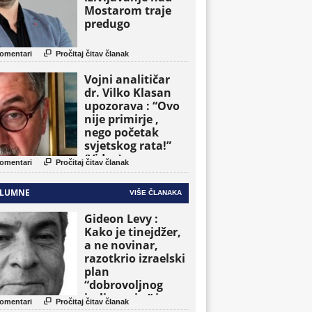
Mostarom traje
predugo

omentari
Pročitaj čitav članak
Vojni analitičar
dr. Vilko Klasan
upozorava : “Ovo
nije primirje ,
nego početak
svjetskog rata!”
(Video)

omentari
Pročitaj čitav članak
LUMNE
VIŠE ČLANAKA
Gideon Levy :
Kako je tinejdžer,
a ne novinar,
razotkrio izraelski
plan
“dobrovoljnog
iseljavanja ” iz

omentari
Pročitaj čitav članak
Gaze