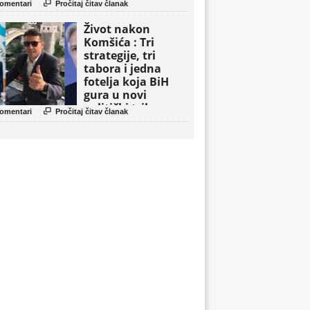

omentari
Pročitaj čitav članak
Život nakon
Komšića : Tri
strategije, tri
tabora i jedna
fotelja koja BiH
gura u novi
politički triler

omentari
Pročitaj čitav članak