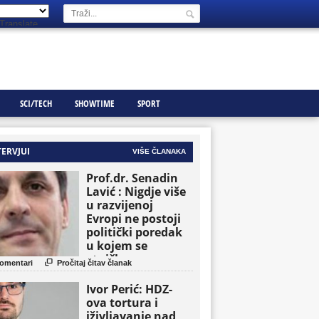
Translate
SCI/TECH
SHOWTIME
SPORT
TERVJUI
VIŠE ČLANAKA
Prof.dr. Senadin
Lavić : Nigdje više
u razvijenoj
Evropi ne postoji
politički poredak
u kojem se
etničke grupe

omentari
Pročitaj čitav članak
pojavljuju kao
osnovne političke
Ivor Perić: HDZ-
jedinice
ova tortura i
iživljavanje nad