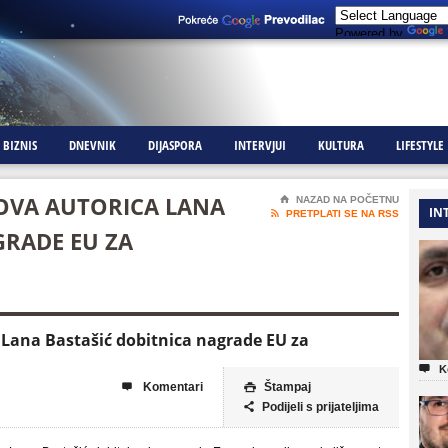
Powered by
BIZNIS
DNEVNIK
DIJASPORA
INTERVJUI
KULTURA
LIFESTYLE
OVA AUTORICA LANA
⌂
NAZAD NA POČETNU
IN

PRETPLATI SE NA RSS
GRADE EU ZA
 Lana Bastašić dobitnica nagrade EU za

K
Komentari
Štampaj


Podijeli s prijateljima
