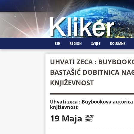
BIH
REGION
SVIJET
KOLUMNE
UHVATI ZECA : BUYBOOK
BASTAŠIĆ DOBITNICA NA
KNJIŽEVNOST
Uhvati zeca : Buybookova autorica
književnost
19 Maja
16:37
2020