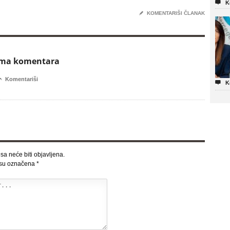

K
✎
KOMENTARIŠI ČLANAK
ema komentara

Komentariši

K
sa neće biti objavljena.
 su označena
*