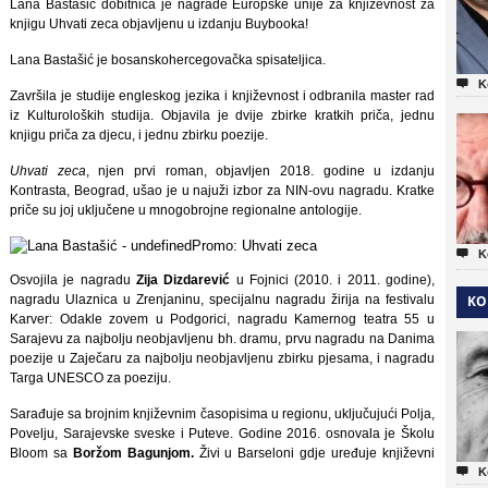
Lana Bastašić dobitnica je nagrade Europske unije za književnost za
knjigu Uhvati zeca objavljenu u izdanju Buybooka!
Lana Bastašić je bosanskohercegovačka spisateljica.

K
Završila je studije engleskog jezika i književnost i odbranila master rad
iz Kulturoloških studija. Objavila je dvije zbirke kratkih priča, jednu
knjigu priča za djecu, i jednu zbirku poezije.
Uhvati zeca
, njen prvi roman, objavljen 2018. godine u izdanju
Kontrasta, Beograd, ušao je u najuži izbor za NIN-ovu nagradu. Kratke
priče su joj uključene u mnogobrojne regionalne antologije.
Promo: Uhvati zeca

K
Osvojila je nagradu
Zija Dizdarević
u Fojnici (2010. i 2011. godine),
nagradu Ulaznica u Zrenjaninu, specijalnu nagradu žirija na festivalu
KO
Karver: Odakle zovem u Podgorici, nagradu Kamernog teatra 55 u
Sarajevu za najbolju neobjavljenu bh. dramu, prvu nagradu na Danima
poezije u Zaječaru za najbolju neobjavljenu zbirku pjesama, i nagradu
Targa UNESCO za poeziju.
Sarađuje sa brojnim književnim časopisima u regionu, uključujući Polja,
Povelju, Sarajevske sveske i Puteve. Godine 2016. osnovala je Školu
Bloom sa
Boržom Bagunjom.
Živi u Barseloni gdje uređuje književni

K