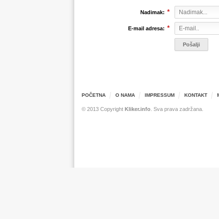
*
Nadimak:
*
E-mail adresa:
POČETNA
O NAMA
IMPRESSUM
KONTAKT
© 2013 Copyright
Kliker.info
. Sva prava zadržana.