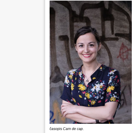
časopis
Carn de cap
.