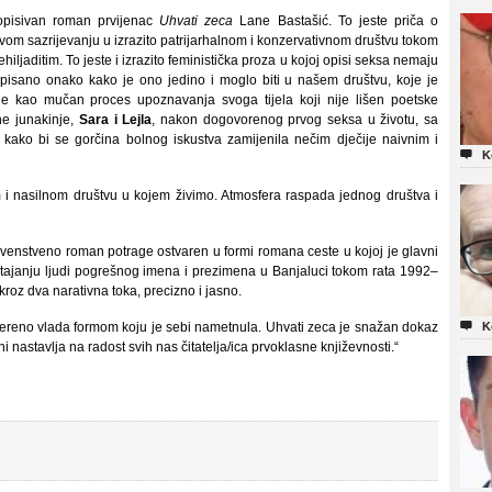
 opisivan roman prvijenac
Uhvati zeca
Lane Bastašić. To jeste priča o
ihovom sazrijevanju u izrazito patrijarhalnom i konzervativnom društvu tokom
iljaditim. To jeste i izrazito feministička proza u kojoj opisi seksa nemaju
opisano onako kako je ono jedino i moglo biti u našem društvu, koje je
je kao mučan proces upoznavanja svoga tijela koji nije lišen poetske
ne junakinje,
Sara i Lejla
, nakon dogovorenog prvog seksa u životu, sa
 kako bi se gorčina bolnog iskustva zamijenila nečim dječije naivnim i

K
 i nasilnom društvu u kojem živimo. Atmosfera raspada jednog društva i
venstveno roman potrage ostvaren u formi romana ceste u kojoj je glavni
tajanju ljudi pogrešnog imena i prezimena u Banjaluci tokom rata 1992–
oz dva narativna toka, precizno i jasno.

reno vlada formom koju je sebi nametnula. Uhvati zeca je snažan dokaz
K
 nastavlja na radost svih nas čitatelja/ica prvoklasne književnosti.“