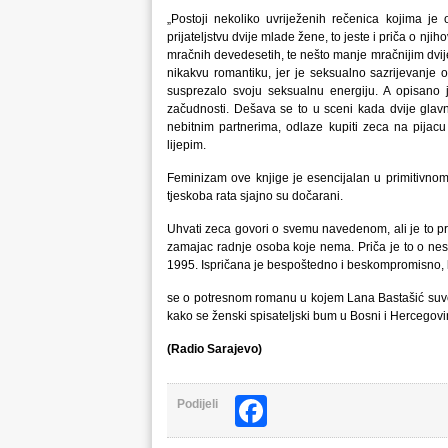
„Postoji nekoliko uvriježenih rečenica kojima je
prijateljstvu dvije mlade žene, to jeste i priča o nj
mračnih devedesetih, te nešto manje mračnijim dvijeh
nikakvu romantiku, jer je seksualno sazrijevanje 
susprezalo svoju seksualnu energiju. A opisano 
začudnosti. Dešava se to u sceni kada dvije glav
nebitnim partnerima, odlaze kupiti zeca na pijacu
lijepim.
Feminizam ove knjige je esencijalan u primitivnom
tjeskoba rata sjajno su dočarani.
Uhvati zeca govori o svemu navedenom, ali je to pr
zamajac radnje osoba koje nema. Priča je to o nes
1995. Ispričana je bespoštedno i beskompromisno, kr
se o potresnom romanu u kojem Lana Bastašić suve
kako se ženski spisateljski bum u Bosni i Hercegovini
(Radio Sarajevo)
Facebook
Podijeli