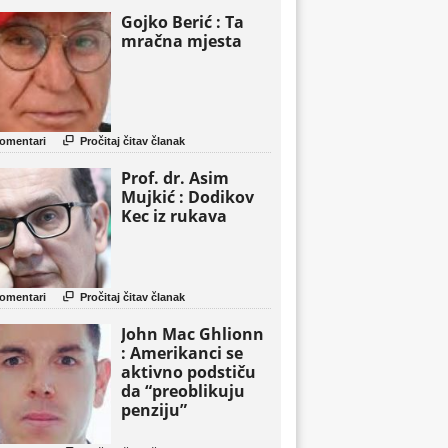
Gojko Berić : Ta
mračna mjesta

omentari
Pročitaj čitav članak
Prof. dr. Asim
Mujkić : Dodikov
Kec iz rukava

omentari
Pročitaj čitav članak
John Mac Ghlionn
: Amerikanci se
aktivno podstiču
da “preoblikuju
penziju”