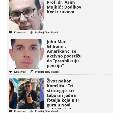
Prof. dr. Asim
Mujkić : Dodikov
Kec iz rukava


Komentari
Pročitaj čitav članak
John Mac
Ghlionn :
Amerikanci se
aktivno podstiču
da “preoblikuju
penziju”


Komentari
Pročitaj čitav članak
Život nakon
Komšića : Tri
strategije, tri
tabora i jedna
fotelja koja BiH
gura u novi
politički triler


Komentari
Pročitaj čitav članak