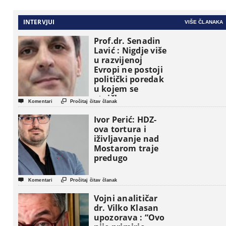
INTERVJUI
VIŠE ČLANAKA
Prof.dr. Senadin
Lavić : Nigdje više
u razvijenoj
Evropi ne postoji
politički poredak
u kojem se
etničke grupe


Komentari
Pročitaj čitav članak
pojavljuju kao
osnovne
Ivor Perić: HDZ-
političke jedinice
ova tortura i
iživljavanje nad
Mostarom traje
predugo


Komentari
Pročitaj čitav članak
Vojni analitičar
dr. Vilko Klasan
upozorava : “Ovo