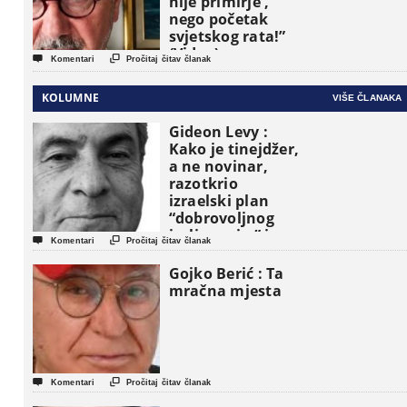
nije primirje ,
nego početak
svjetskog rata!”
(Video)


Komentari
Pročitaj čitav članak
KOLUMNE
VIŠE ČLANAKA
Gideon Levy :
Kako je tinejdžer,
a ne novinar,
razotkrio
izraelski plan
“dobrovoljnog
iseljavanja ” iz


Komentari
Pročitaj čitav članak
Gaze
Gojko Berić : Ta
mračna mjesta


Komentari
Pročitaj čitav članak