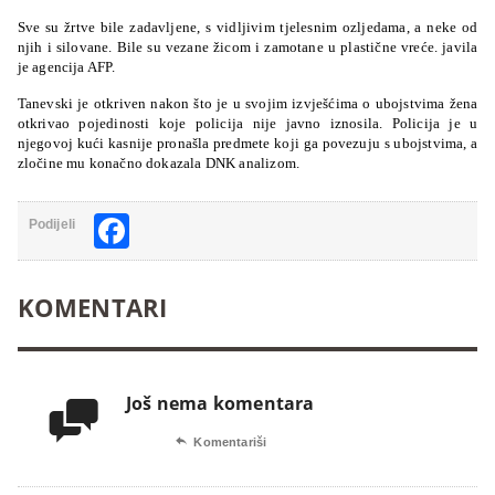
Sve su žrtve bile zadavljene, s vidljivim tjelesnim ozljedama, a neke od
njih i silovane. Bile su vezane žicom i zamotane u plastične vreće. javila
je agencija AFP.
Tanevski je otkriven nakon što je u svojim izvješćima o ubojstvima žena
otkrivao pojedinosti koje policija nije javno iznosila. Policija je u
njegovoj kući kasnije pronašla predmete koji ga povezuju s ubojstvima, a
zločine mu konačno dokazala DNK analizom.
Facebook
Podijeli
KOMENTARI
Još nema komentara


Komentariši