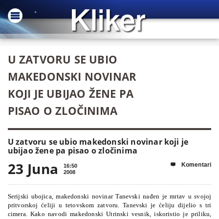
U ZATVORU SE UBIO
MAKEDONSKI NOVINAR
KOJI JE UBIJAO ŽENE PA
PISAO O ZLOČINIMA
U zatvoru se ubio makedonski novinar koji je
ubijao žene pa pisao o zločinima
23 Juna
Komentari

16:50
2008
Serijski ubojica, makedonski novinar Tanevski nađen je mrtav u svojoj
pritvorskoj ćeliji u tetovskom zatvoru. Tanevski je ćeliju dijelio s tri
cimera. Kako navodi makedonski Utrinski vesnik, iskoristio je priliku,