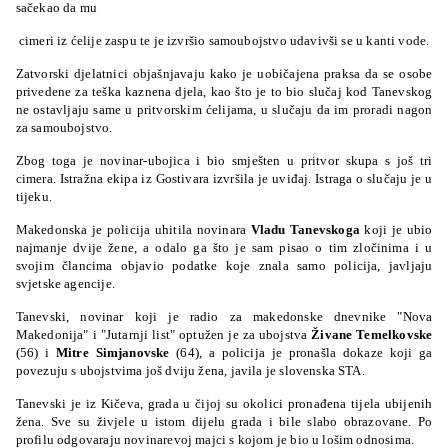
sačekao da mu
cimeri iz ćelije zaspu te je izvršio samoubojstvo udavivši se u kanti vode.
Zatvorski djelatnici objašnjavaju kako je uobičajena praksa da se osobe
privedene za teška kaznena djela, kao što je to bio slučaj kod Tanevskog
ne ostavljaju same u pritvorskim ćelijama, u slučaju da im proradi nagon
za samoubojstvo.
Zbog toga je novinar-ubojica i bio smješten u pritvor skupa s još tri
cimera. Istražna ekipa iz Gostivara izvršila je uviđaj. Istraga o slučaju je u
tijeku.
Makedonska je policija uhitila novinara
Vladu Tanevskoga
koji je ubio
najmanje dvije žene, a odalo ga što je sam pisao o tim zločinima i u
svojim člancima objavio podatke koje znala samo policija, javljaju
svjetske agencije.
Tanevski, novinar koji je radio za makedonske dnevnike "Nova
Makedonija" i "Jutarnji list" optužen je za ubojstva
Živane Temelkovske
(56) i
Mitre Simjanovske
(64), a policija je pronašla dokaze koji ga
povezuju s ubojstvima još dviju žena, javila je slovenska STA.
Tanevski je iz Kičeva, grada u čijoj su okolici pronađena tijela ubijenih
žena. Sve su živjele u istom dijelu grada i bile slabo obrazovane. Po
profilu odgovaraju novinarevoj majci s kojom je bio u lošim odnosima.