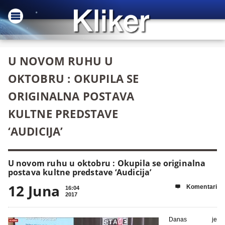
U NOVOM RUHU U
OKTOBRU : OKUPILA SE
ORIGINALNA POSTAVA
KULTNE PREDSTAVE
‘AUDICIJA’
U novom ruhu u oktobru : Okupila se originalna
postava kultne predstave ‘Audicija’
12 Juna
Komentari

16:04
2017
Danas je