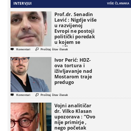
INTERVJUI
VIŠE ČLANAKA
Prof.dr. Senadin
Lavić : Nigdje više
u razvijenoj
Evropi ne postoji
politički poredak
u kojem se
etničke grupe


Komentari
Pročitaj čitav članak
pojavljuju kao
osnovne
Ivor Perić: HDZ-
političke jedinice
ova tortura i
iživljavanje nad
Mostarom traje
predugo


Komentari
Pročitaj čitav članak
Vojni analitičar
dr. Vilko Klasan
upozorava : “Ovo
nije primirje ,
nego početak