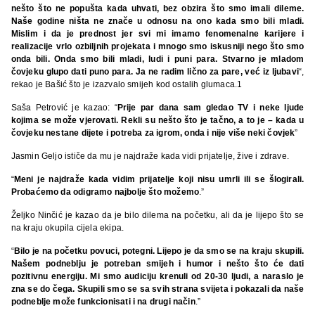
nešto što ne popušta kada uhvati, bez obzira što smo imali dileme.
Naše godine ništa ne znače u odnosu na ono kada smo bili mladi.
Mislim i da je prednost jer svi mi imamo fenomenalne karijere i
realizacije vrlo ozbiljnih projekata i mnogo smo iskusniji nego što smo
onda bili. Onda smo bili mladi, ludi i puni para. Stvarno je mladom
čovjeku glupo dati puno para. Ja ne radim lično za pare, već iz ljubavi
“,
rekao je Bašić što je izazvalo smijeh kod ostalih glumaca.1
Saša Petrović je kazao: “
Prije par dana sam gledao TV i neke ljude
kojima se može vjerovati. Rekli su nešto što je tačno, a to je – kada u
čovjeku nestane dijete i potreba za igrom, onda i nije više neki čovjek
”
Jasmin Geljo ističe da mu je najdraže kada vidi prijatelje, žive i zdrave.
“
Meni je najdraže kada vidim prijatelje koji nisu umrli ili se šlogirali.
Probaćemo da odigramo najbolje što možemo
.”
Željko Ninčić je kazao da je bilo dilema na početku, ali da je lijepo što se
na kraju okupila cijela ekipa.
“
Bilo je na početku povuci, potegni. Lijepo je da smo se na kraju skupili.
Našem podneblju je potreban smijeh i humor i nešto što će dati
pozitivnu energiju. Mi smo audiciju krenuli od 20-30 ljudi, a naraslo je
zna se do čega. Skupili smo se sa svih strana svijeta i pokazali da naše
podneblje može funkcionisati i na drugi način
.”