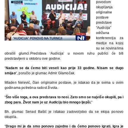
povodom
okupljanja
originalne
postave
predstave
“Audicija”
održana
konferencija za
medije na kojoj
su se novinarima
obratili glumci.Predstava ‘Audicija’ u novom ruhu publici će biti
predstavljeni u oktobru ove godine.
“
Nadam se da ćemo biti veseli kao prije 33 godine. Nisam se dugo
smijao
“, poručio je glumac Admir Glamočak.
Mladen Nelević, član originalne postave, je istakao da je svima u ovim
godinama potrebna radost života.
“
Što više toga, a ova predstava to nosi. Zato smo se najviše okupili, pa i
zbog para. Život nam je uz Audiciju bio mnogo ljepši.
”
Bh. glumac Senad Bašić je istakao zadovoljstvo da se ekipa ponovo
okupila.
“
Drago mi je da smo ponovo zajedno i da ćemo ponovo igrati. Igra je