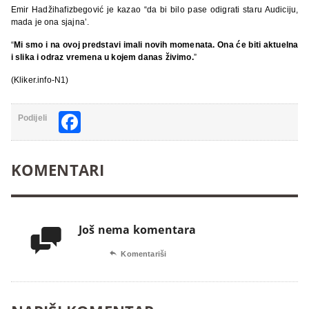
Emir Hadžihafizbegović je kazao “da bi bilo pase odigrati staru Audiciju,
mada je ona sjajna’.
“
Mi smo i na ovoj predstavi imali novih momenata. Ona će biti aktuelna
i slika i odraz vremena u kojem danas živimo.
”
(Kliker.info-N1)
Facebook
Podijeli
KOMENTARI
Još nema komentara


Komentariši