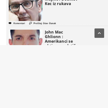
Kec iz rukava


Komentari
Pročitaj čitav članak
John Mac

Ghlionn :
Amerikanci se
aktivno podstiču
da “preoblikuju
penziju”


Komentari
Pročitaj čitav članak
Život nakon
Komšića : Tri
strategije, tri
tabora i jedna
fotelja koja BiH
gura u novi
politički triler


Komentari
Pročitaj čitav članak