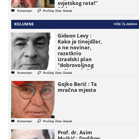
svjetskog rata!”
(Video)


Komentari
Pročitaj čitav članak
KOLUMNE
VIŠE ČLANAKA
Gideon Levy :
Kako je tinejdžer,
a ne novinar,
razotkrio
izraelski plan
“dobrovoljnog
iseljavanja ” iz


Komentari
Pročitaj čitav članak
Gaze
Gojko Berić : Ta
mračna mjesta


Komentari
Pročitaj čitav članak
Prof. dr. Asim
Mujkić : Dodikov