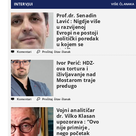
INTERVJUI
VIŠE ČLANAKA
Prof.dr. Senadin
Lavić : Nigdje više
u razvijenoj
Evropi ne postoji
politički poredak
u kojem se
etničke grupe


Komentari
Pročitaj čitav članak
pojavljuju kao
osnovne
Ivor Perić: HDZ-
političke jedinice
ova tortura i
iživljavanje nad
Mostarom traje
predugo


Komentari
Pročitaj čitav članak
Vojni analitičar
dr. Vilko Klasan
upozorava : “Ovo
nije primirje ,
nego početak