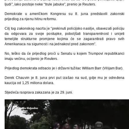
ljudi”, iako postoje neke “trule jabuke”, prenio je Reuters.
Demokrate u američkom Kongresu su 8. juna predstavili zakonski
prijedlog za njenu hitnu reformu.
Cilj tog zakonskog nacrta je “prekinuti policijsko nasilje, obavezati policiju
da odgovara za svoje postupke, poboljšati transparentnost i unijeti
temeljite strukturne promjene kojima će se zagarantirati pravo svih
Amerikanaca na sigurnost i na jednakost pred zakonom”.
No, teško da će prijedlog proći u Senatu u kojem Trumpovi republikanci
imaju većinu, ocijenio je Reuters.
Prijedlog demokrata odbacio je i državni tužilac William Barr (Vilijam Bar).
Derek Chauvin je 8. juna prvi put izašao na sud, gdje mu je određena
kaucija od 1,25 miliona dolara.
Sljedeća rasprava zakazana je za 29. juni.