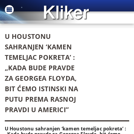
U HOUSTONU
SAHRANJEN ‘KAMEN
TEMELJAC POKRETA’ :
„KADA BUDE PRAVDE
ZA GEORGEA FLOYDA,
BIT ĆEMO ISTINSKI NA
PUTU PREMA RASNOJ
PRAVDI U AMERICI”
U Houstonu sahranjen ‘kamen temeljac pokreta’ :
„Kada bude pravde za Georgea Floyda, bit ćemo