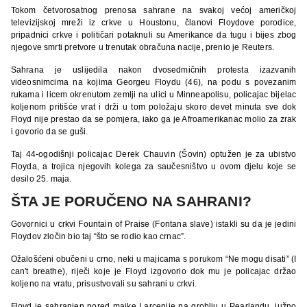
Tokom četvorosatnog prenosa sahrane na svakoj većoj američkoj
televizijskoj mreži iz crkve u Houstonu, članovi Floydove porodice,
pripadnici crkve i političari potaknuli su Amerikance da tugu i bijes zbog
njegove smrti pretvore u trenutak obračuna nacije, prenio je Reuters.
Sahrana je uslijedila nakon dvosedmičnih protesta izazvanih
videosnimcima na kojima Georgeu Floydu (46), na podu s povezanim
rukama i licem okrenutom zemlji na ulici u Minneapolisu, policajac bijelac
koljenom pritišće vrat i drži u tom položaju skoro devet minuta sve dok
Floyd nije prestao da se pomjera, iako ga je Afroamerikanac molio za zrak
i govorio da se guši.
Taj 44-ogodišnji policajac Derek Chauvin (Šovin) optužen je za ubistvo
Floyda, a trojica njegovih kolega za saučesništvo u ovom djelu koje se
desilo 25. maja.
ŠTA JE PORUČENO NA SAHRANI?
Govornici u crkvi Fountain of Praise (Fontana slave) istakli su da je jedini
Floydov zločin bio taj “što se rodio kao crnac”.
Ožalošćeni obučeni u crno, neki u majicama s porukom “Ne mogu disati” (I
can't breathe), riječi koje je Floyd izgovorio dok mu je policajac držao
koljeno na vratu, prisustvovali su sahrani u crkvi.
Floyd je sahranjen pored majke Larcenije na groblju u Pearlandu, južno