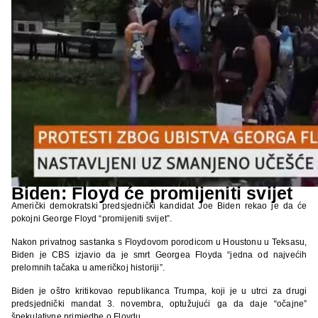
Biden: Floyd će promijeniti svijet
Američki demokratski predsjednički kandidat Joe Biden rekao je da će
pokojni George Floyd “promijeniti svijet”.
Nakon privatnog sastanka s Floydovom porodicom u Houstonu u Teksasu,
Biden je CBS izjavio da je smrt Georgea Floyda “jedna od najvećih
prelomnih tačaka u američkoj historiji”.
Biden je oštro kritikovao republikanca Trumpa, koji je u utrci za drugi
predsjednički mandat 3. novembra, optužujući ga da daje “očajne”
špekulativne primjedbe o Floydu.