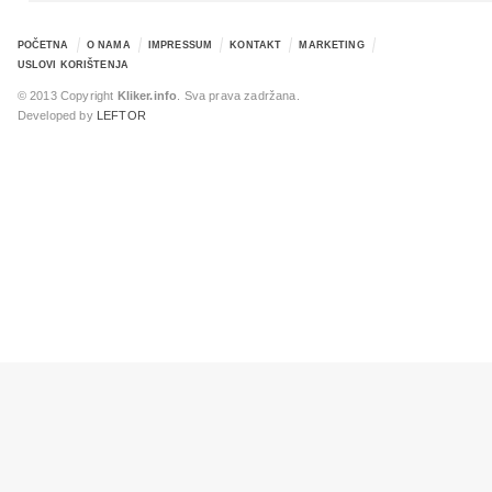
POČETNA
O NAMA
IMPRESSUM
KONTAKT
MARKETING
USLOVI KORIŠTENJA
© 2013 Copyright
Kliker.info
. Sva prava zadržana.
Developed by
LEFTOR