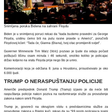
Snimljena poruka Bidena na sahrani Floydu
Biden je u snimljenoj poruci rekao da “kada budemo pravedni za George
Floyda, uistinu ćemo biti na putu rasne pravde u Americi”, poručivši
Floydovoj kćeri: “Tada će, Gianna (Điana), tvoj otac promijeniti svijet”.
Guverner Minnesote Tim Walz (Volc) pozvao je ljude da odaju počast
poštujući tišinu osam minuta i 46 sekundi, onoliko koliko je policajac
držao koljeno na vratu Floyda prije nego što je umro.
Komemoraciji koja je održana 8. juna u Houstonu, prisustvovalo je oko
6.000 ljudi.
TRUMP O NERASPUŠTANJU POLICIJE
Američki predsjednik Donald Trump (Tramp) izjavio je da neće biti
raspuštanja policije nakon poziva na rasformiranje službi za provođenje
zakona nakon smrti Floyda.
Trump je, govoreći na okruglom stolu s predstavnicima službe za
provođenje zakona u Bijeloj kući, rekao da su “99 posto policajaca sjajni