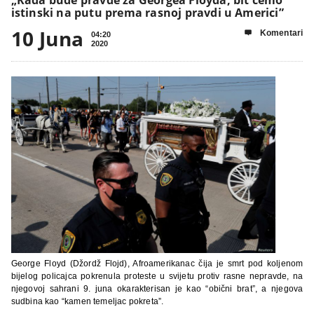
istinski na putu prema rasnoj pravdi u Americi”
10 Juna
Komentari

04:20
2020
George Floyd (Džordž Flojd), Afroamerikanac čija je smrt pod koljenom
bijelog policajca pokrenula proteste u svijetu protiv rasne nepravde, na
njegovoj sahrani 9. juna okarakterisan je kao “obični brat”, a njegova
sudbina kao “kamen temeljac pokreta”.