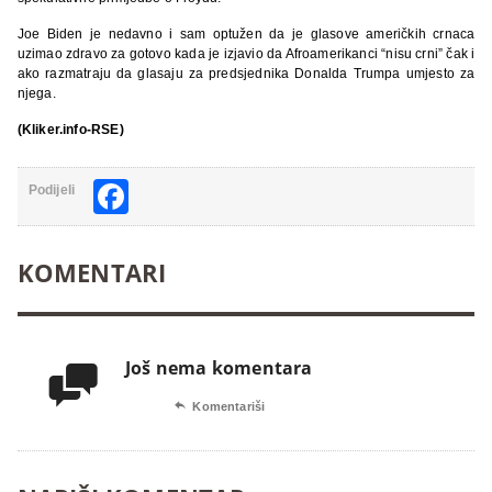
Joe Biden je nedavno i sam optužen da je glasove američkih crnaca
uzimao zdravo za gotovo kada je izjavio da Afroamerikanci “nisu crni” čak i
ako razmatraju da glasaju za predsjednika Donalda Trumpa umjesto za
njega.
(Kliker.info-RSE)
Facebook
Podijeli
KOMENTARI
Još nema komentara


Komentariši