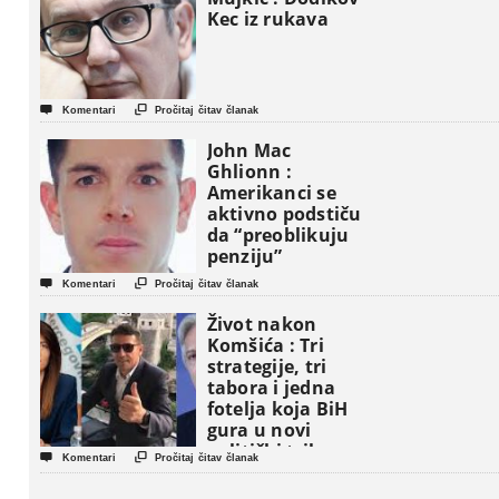
Kec iz rukava


Komentari
Pročitaj čitav članak
John Mac
Ghlionn :
Amerikanci se
aktivno podstiču
da “preoblikuju
penziju”


Komentari
Pročitaj čitav članak
Život nakon
Komšića : Tri
strategije, tri
tabora i jedna
fotelja koja BiH
gura u novi
politički triler


Komentari
Pročitaj čitav članak