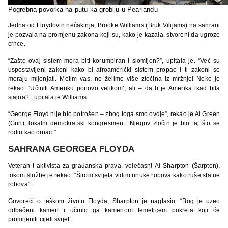
Pogrebna povorka na putu ka groblju u Pearlandu
Jedna od Floydovih nećakinja, Brooke Williams (Bruk Vilijams) na sahrani
je pozvala na promjenu zakona koji su, kako je kazala, stvoreni da ugroze
crnce.
“Zašto ovaj sistem mora biti korumpiran i slomljen?”, upitala je. “Već su
uspostavljeni zakoni kako bi afroamerički sistem propao i ti zakoni se
moraju mijenjati. Molim vas, ne želimo više zločina iz mržnje! Neko je
rekao: ‘Učiniti Ameriku ponovo velikom’, ali – da li je Amerika ikad bila
sjajna?”, upitala je Williams.
“George Floyd nije bio potrošen – zbog toga smo ovdje”, rekao je Al Green
(Grin), lokalni demokratski kongresmen. “Njegov zločin je bio taj što se
rodio kao crnac.”
SAHRANA GEORGEA FLOYDA
Veteran i aktivista za građanska prava, velečasni Al Sharpton (Šarpton),
tokom službe je rekao: “Širom svijeta vidim unuke robova kako ruše statue
robova”.
Govoreći o teškom životu Floyda, Sharpton je naglasio: “Bog je uzeo
odbačeni kamen i učinio ga kamenom temeljcem pokreta koji će
promijeniti cijeli svijet”.