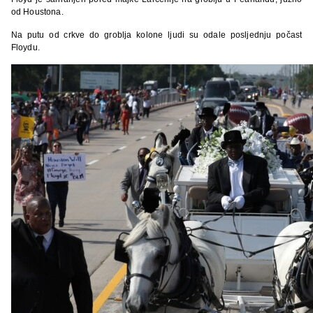
od Houstona.
Na putu od crkve do groblja kolone ljudi su odale posljednju počast
Floydu.