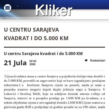
U CENTRU SARAJEVA
KVADRAT I DO 5.000 KM
U centru Sarajeva kvadrat i do 5.000 KM
21 Jula
Komentari

02:02
2008
Cijena kvadrata stana u centru Sarajeva u pojedinim slučajevima dostiže i
do 5.000 KM, potvrdili su sagovornici koji se bave izgradnjom i prodajom
nekretnina.I u Istočnom Sarajevu cijene su porasle, mada je tamo u
prosjeku stanove moguće kupiti duplo jeftinije nego u Sarajevu. U
Lukavici i Istočnoj Ilidži, koje su udaljene desetak minuta vožnje od
Sarajeva, stanovi se u prosjeku prodaju po 1.600 KM po kvadratu, a u
nekim objektima cijena u novogradnji dostiže 2.000 KM.Cijene stanova u
glavnom gradu BiH u posljednje tri godine porasle su za 100 odsto, mada