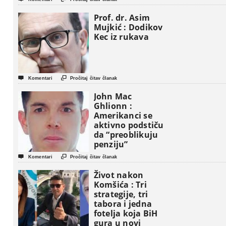
Prof. dr. Asim
Mujkić : Dodikov
Kec iz rukava


Komentari
Pročitaj čitav članak
John Mac
Ghlionn :
Amerikanci se
aktivno podstiču
da “preoblikuju
penziju”


Komentari
Pročitaj čitav članak
Život nakon
Komšića : Tri
strategije, tri
tabora i jedna
fotelja koja BiH
gura u novi