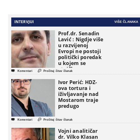
INTERVJUI
VIŠE ČLANAKA
Prof.dr. Senadin
Lavić : Nigdje više
u razvijenoj
Evropi ne postoji
politički poredak
u kojem se
etničke grupe


Komentari
Pročitaj čitav članak
pojavljuju kao
osnovne
Ivor Perić: HDZ-
političke jedinice
ova tortura i
iživljavanje nad
Mostarom traje
predugo


Komentari
Pročitaj čitav članak
Vojni analitičar
dr. Vilko Klasan