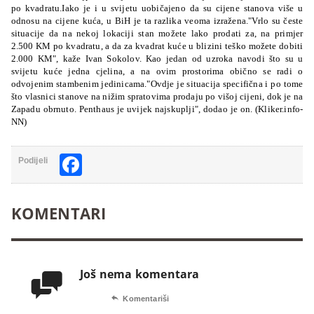
po kvadratu.Iako je i u svijetu uobičajeno da su cijene stanova više u
odnosu na cijene kuća, u BiH je ta razlika veoma izražena."Vrlo su česte
situacije da na nekoj lokaciji stan možete lako prodati za, na primjer
2.500 KM po kvadratu, a da za kvadrat kuće u blizini teško možete dobiti
2.000 KM", kaže Ivan Sokolov. Kao jedan od uzroka navodi što su u
svijetu kuće jedna cjelina, a na ovim prostorima obično se radi o
odvojenim stambenim jedinicama."Ovdje je situacija specifična i po tome
što vlasnici stanove na nižim spratovima prodaju po višoj cijeni, dok je na
Zapadu obrnuto. Penthaus je uvijek najskuplji",
dodao je on. (Kliker.info-
NN)
Facebook
Podijeli
KOMENTARI
Još nema komentara


Komentariši