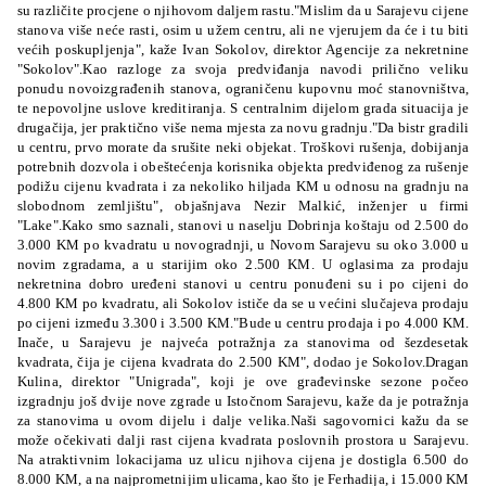
su različite procjene o njihovom daljem rastu."Mislim da u Sarajevu cijene
stanova više neće rasti, osim u užem centru, ali ne vjerujem da će i tu biti
većih poskupljenja", kaže Ivan Sokolov, direktor Agencije za nekretnine
"Sokolov".Kao razloge za svoja predviđanja navodi prilično veliku
ponudu novoizgrađenih stanova, ograničenu kupovnu moć stanovništva,
te nepovoljne uslove kreditiranja. S centralnim dijelom grada situacija je
drugačija, jer praktično više nema mjesta za novu gradnju."Da bistr gradili
u centru, prvo morate da srušite neki objekat. Troškovi rušenja, dobijanja
potrebnih dozvola i obeštećenja korisnika objekta predviđenog za rušenje
podižu cijenu kvadrata i za nekoliko hiljada KM u odnosu na gradnju na
slobodnom zemljištu", objašnjava Nezir Malkić, inženjer u firmi
"Lake".Kako smo saznali, stanovi u naselju Dobrinja koštaju od 2.500 do
3.000 KM po kvadratu u novogradnji, u Novom Sarajevu su oko 3.000 u
novim zgradama, a u starijim oko 2.500 KM. U oglasima za prodaju
nekretnina dobro uređeni stanovi u centru ponuđeni su i po cijeni do
4.800 KM po kvadratu, ali Sokolov ističe da se u većini slučajeva prodaju
po cijeni između 3.300 i 3.500 KM."Bude u centru prodaja i po 4.000 KM.
Inače, u Sarajevu je najveća potražnja za stanovima od šezdesetak
kvadrata, čija je cijena kvadrata do 2.500 KM", dodao je Sokolov.Dragan
Kulina, direktor "Unigrada", koji je ove građevinske sezone počeo
izgradnju još dvije nove zgrade u Istočnom Sarajevu, kaže da je potražnja
za stanovima u ovom dijelu i dalje velika.Naši sagovornici kažu da se
može očekivati dalji rast cijena kvadrata poslovnih prostora u Sarajevu.
Na atraktivnim lokacijama uz ulicu njihova cijena je dostigla 6.500 do
8.000 KM, a na najprometnijim ulicama, kao što je Ferhadija, i 15.000 KM