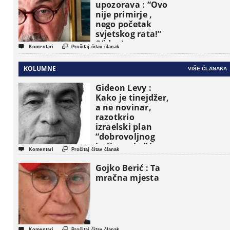
upozorava : “Ovo
nije primirje ,
nego početak
svjetskog rata!”
(Video)


Komentari
Pročitaj čitav članak
KOLUMNE
VIŠE ČLANAKA
Gideon Levy :
Kako je tinejdžer,
a ne novinar,
razotkrio
izraelski plan
“dobrovoljnog
iseljavanja ” iz


Komentari
Pročitaj čitav članak
Gaze
Gojko Berić : Ta
mračna mjesta


Komentari
Pročitaj čitav članak