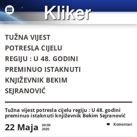
TUŽNA VIJEST
POTRESLA CIJELU
REGIJU : U 48. GODINI
PREMINUO ISTAKNUTI
KNJIŽEVNIK BEKIM
SEJRANOVIĆ
Tužna vijest potresla cijelu regiju : U 48. godini
preminuo istaknuti književnik Bekim Sejranović
22 Maja
Komentari

04:09
2020