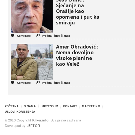
Sjećanje na
Orašlje kao
opomena i put ka
smiraju


Komentari
Pročitaj čitav članak
Amer Obradović :
Nema dovoljno
visoke planine
kao Velež


Komentari
Pročitaj čitav članak
POČETNA
O NAMA
IMPRESSUM
KONTAKT
MARKETING
USLOVI KORIŠTENJA
© 2013 Copyright
Kliker.info
. Sva prava zadržana.
Developed by
LEFTOR