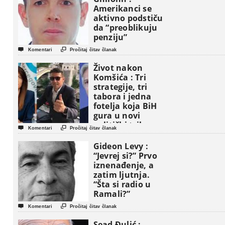
Amerikanci se
aktivno podstiču
da “preoblikuju
penziju”


Komentari
Pročitaj čitav članak
Život nakon
Komšića : Tri
strategije, tri
tabora i jedna
fotelja koja BiH
gura u novi
politički triler


Komentari
Pročitaj čitav članak
Gideon Levy :
“Jevrej si?” Prvo
iznenađenje, a
zatim ljutnja.
“Šta si radio u
Ramali?”


Komentari
Pročitaj čitav članak
Sead Đulić :