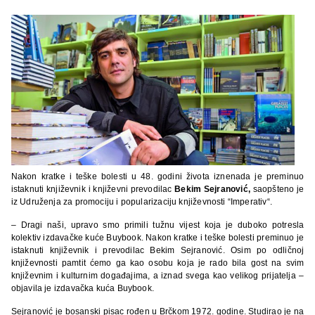
Nakon kratke i teške bolesti u 48. godini života iznenada je preminuo
istaknuti književnik i književni prevodilac
Bekim Sejranović,
saopšteno je
iz Udruženja za promociju i popularizaciju književnosti “Imperativ“.
– Dragi naši, upravo smo primili tužnu vijest koja je duboko potresla
kolektiv izdavačke kuće Buybook. Nakon kratke i teške bolesti preminuo je
istaknuti književnik i prevodilac Bekim Sejranović. Osim po odličnoj
književnosti pamtit ćemo ga kao osobu koja je rado bila gost na svim
književnim i kulturnim događajima, a iznad svega kao velikog prijatelja –
objavila je izdavačka kuća Buybook.
Sejranović je bosanski pisac rođen u Brčkom 1972. godine. Studirao je na