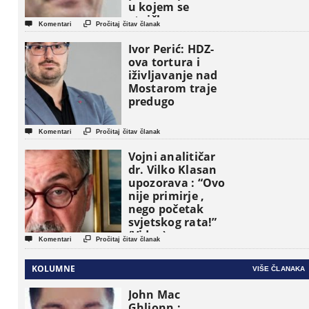
u kojem se
etničke grupe


Komentari
Pročitaj čitav članak
pojavljuju kao
osnovne
Ivor Perić: HDZ-
političke jedinice
ova tortura i
iživljavanje nad
Mostarom traje
predugo


Komentari
Pročitaj čitav članak
Vojni analitičar
dr. Vilko Klasan
upozorava : “Ovo
nije primirje ,
nego početak
svjetskog rata!”
(Video)


Komentari
Pročitaj čitav članak
KOLUMNE
VIŠE ČLANAKA
John Mac
Ghlionn :