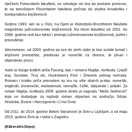
riječkom Pomorskom fakultetu, no odustaje od sna da postane pomorac,
te na tamošnjem Filozofskom fakultetu počinje da studira kroatistiku i
komparativnu književnost.
Godine 1993. seli se u Oslo, na čijem je Historijsko-filozofskom fakultetu
magistrirao južnoslovenske književnosti. Na istom fakultetu od 2001. do
2006. godine radi kao lektor i predaje južnoslovenske književnosti, jezike i
prevođenje.
Istovremeno, od 2000. godine pa sve do smrti radio je kao sudski tumač i
književni prevodilac, predavao je norveški za strance, te pisao i
objavljivao prozu.
Autor je knjige kratkih priča Fasung, kao i romana Nigdje, niotkuda, Ljepši
kraj, Sandale, Tvoj sin, Huckleberry Finn i Dnevnik jednog nomada.
Romani i kratke priče prevedeni su mu na više stranih jezika: norveški,
engleski, slovenački, makedonski, nemački, češki, italijanski i poljski. Za
roman Nigdje, niotkuda 2009. godine dobio je nagradu “Meša Selimović”
koja se dodjeljuje za najbolji roman objavljen na području Srbije,
Hrvatske, Bosne i Hercegovine i Crne Gore.
Od 2011. do 2014. godine Bekim Sejranović je živio u Ljubljani, a od maja
2015. godine živio je i radio u Zagrebu.
(Kliker.info-Depo)