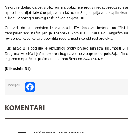
Mektić je dodao da će, s obzirom na optužnice protiv njega, preduzeti sve
mjere i podnijeti krivične prijave za lažno utuženje i prijavu disciplinskom
tužiocu Visokog sudskog i tužilačkog savjeta BiH.
On tvrdi da su sredstva iz evropskih IPA fondova trošena na “čist i
transparentan” način jer je Evropska komisija u Sarajevu angažovala
revizorsku kuću koja je potvrdila regularnost i korektnost projekta.
Tužilaštvo BiH podiglo je optužnicu protiv bivšeg ministra sigurnosti BiH
Dragana Mektića i još tri osobe zbog navodne zloupotrebe položaja, čime
je, prema optužnici, pričinjena ukupna šteta od 244.764 KM.
(Kliker.info-N1)
Facebook
Podijeli
KOMENTARI