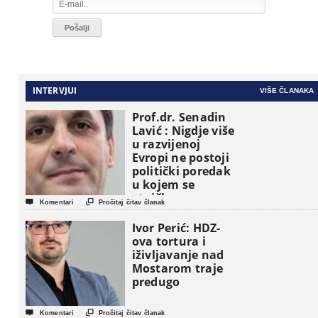
INTERVJUI
VIŠE ČLANAKA
Prof.dr. Senadin
Lavić : Nigdje više
u razvijenoj
Evropi ne postoji
politički poredak
u kojem se
etničke grupe


Komentari
Pročitaj čitav članak
pojavljuju kao
osnovne
Ivor Perić: HDZ-
političke jedinice
ova tortura i
iživljavanje nad
Mostarom traje
predugo


Komentari
Pročitaj čitav članak