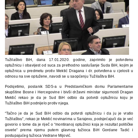
Tužilaštvo BiH, dana 17.01.2020. godine, zaprimilo je potvrđenu
optužnicu i obavijest od suca za prethodno saslušanje Suda BiH, kojim je
optužnica u predmetu protiv Mektić Dragana i dr. potvrđena u cjelosti u
odnosu na sve optužene, navodi se u saopćenju Tužilaštva BiH.
Podsjetimo, poslanik SDS-a u Predstavničkom domu Parlamentarne
skupštine Bosne i Hercegovine i bivši državni ministar sigurnosti Dragan
Mektić rekao je da je Sud BiH odbio da potvrdi optužnicu koju je
Tužilaštvo BiH podnijelo protiv njega.
“Tačno je da je Sud BiH odbio da potvrdi optužnicu i da ju je vratio
Tužilaštvu”, rekao je Mektić novinarima u Sarajevu, podsjećajući da je već
govorio o tome da je riječ o “montiranoj optužnici koja je rezultat političke
osvete” prema njemu putem glavnog tužioca BiH Gordane Tadić i
postupajućeg tužioca Vedrane Mijović.