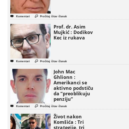


Komentari
Pročitaj čitav članak
Prof. dr. Asim
Mujkić : Dodikov
Kec iz rukava


Komentari
Pročitaj čitav članak
John Mac
Ghlionn :
Amerikanci se
aktivno podstiču
da “preoblikuju
penziju”


Komentari
Pročitaj čitav članak
Život nakon
Komšića : Tri
strategije, tri