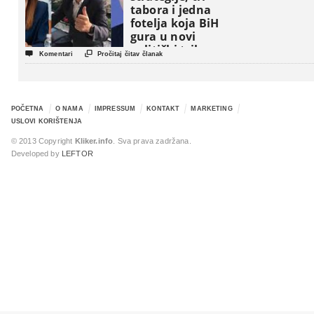
tabora i jedna
fotelja koja BiH
gura u novi
politički triler


Komentari
Pročitaj čitav članak
POČETNA
O NAMA
IMPRESSUM
KONTAKT
MARKETING
USLOVI KORIŠTENJA
© 2013 Copyright
Kliker.info
. Sva prava zadržana.
Developed by
LEFTOR