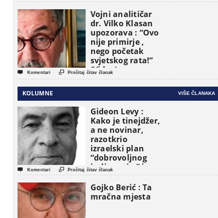
Vojni analitičar
dr. Vilko Klasan
upozorava : “Ovo
nije primirje ,
nego početak
svjetskog rata!”
(Video)


Komentari
Pročitaj čitav članak
KOLUMNE
VIŠE ČLANAKA
Gideon Levy :
Kako je tinejdžer,
a ne novinar,
razotkrio
izraelski plan
“dobrovoljnog
iseljavanja ” iz


Komentari
Pročitaj čitav članak
Gaze
Gojko Berić : Ta
mračna mjesta