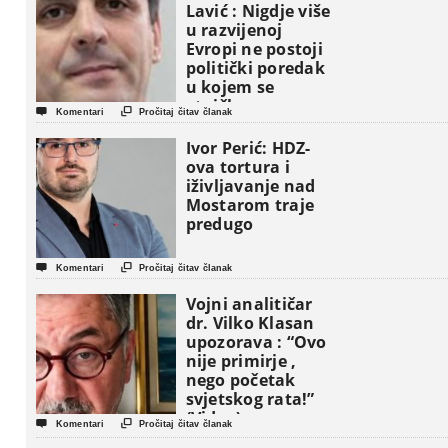
Lavić : Nigdje više
u razvijenoj
Evropi ne postoji
politički poredak
u kojem se
etničke grupe


Komentari
Pročitaj čitav članak
pojavljuju kao
osnovne
Ivor Perić: HDZ-
političke jedinice
ova tortura i
iživljavanje nad
Mostarom traje
predugo


Komentari
Pročitaj čitav članak
Vojni analitičar
dr. Vilko Klasan
upozorava : “Ovo
nije primirje ,
nego početak
svjetskog rata!”
(Video)


Komentari
Pročitaj čitav članak