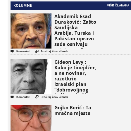
KOLUMNE
VIŠE ČLANAKA
Akademik Esad
Duraković : Zašto
Saudijska
Arabija, Turska i
Pakistan upravo
sada osnivaju
vojni savez?


Komentari
Pročitaj čitav članak
Gideon Levy :
Kako je tinejdžer,
a ne novinar,
razotkrio
izraelski plan
“dobrovoljnog
iseljavanja ” iz


Komentari
Pročitaj čitav članak
Gaze
Gojko Berić : Ta
mračna mjesta