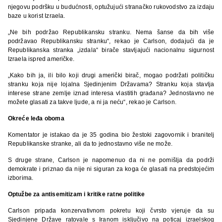
njegovu podršku u budućnosti, optužujući stranačko rukovodstvo za izdaju
baze u korist Izraela.
„Ne bih podržao Republikansku stranku. Nema šanse da bih više
podržavao Republikansku stranku“, rekao je Carlson, dodajući da je
Republikanska stranka „izdala“ birače stavljajući nacionalnu sigurnost
Izraela ispred američke.
„Kako bih ja, ili bilo koji drugi američki birač, mogao podržati političku
stranku koja nije lojalna Sjedinjenim Državama? Stranku koja stavlja
interese strane zemlje iznad interesa vlastitih građana? Jednostavno ne
možete glasati za takve ljude, a ni ja neću“, rekao je Carlson.
Okreće leđa oboma
Komentator je istakao da je 35 godina bio žestoki zagovornik i branitelj
Republikanske stranke, ali da to jednostavno više ne može.
S druge strane, Carlson je napomenuo da ni ne pomišlja da podrži
demokrate i priznao da nije ni siguran za koga će glasati na predstojećim
izborima.
Optužbe za antisemitizam i kritike ratne politike
Carlson pripada konzervativnom pokretu koji čvrsto vjeruje da su
Sjedinjene Države ratovale s Iranom isključivo na poticaj izraelskog