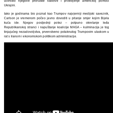
učvrstilo njegove proruske stavove i protivljenje američkoj pomoći
Ukrajini.
Iako je godinama bio poznat kao Trumpov najvjerniji medijski saveznik,
Carlson je vremenom počeo javno dovoditi u pitanje smjer kojim Bijela
kuća ide. Njegov posljednji potez – potpuno okretanje leđa
Republikanskoj stranci i napuštanje koalicije MAGA – kulminacija je tog
tinjajućeg nezadovoljstva, prvenstveno potaknutog Trumpovim ulaskom u
rat s Iranom i ekonomskom politikom administracije.