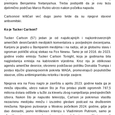
premijera Benjamina Netanyahua. Treba podsjetiti da je ovu tezu
djelimično podržao Marco Rubio ubrzo nakon početka napada.
Carlsonovi kritičari već dugo javno tvrde da su njegovi stavovi
antisemitski.
Ko je Tucker Carlson?
Tucker Carlson (57) jedan je od najuticajnijih i najkontroverznijih
američkih desničarskih medijskih komentatora u posljednjim decenijama.
Karijeru je gradio u štampanim medijima i na radiju, ali je globalnu slavu i
ogroman politički uticaj stekao na Fox Newsu. Tamo je od 2016. do 2023.
godine vodio emisiju Tucker Carlson Tonight, koja je godinama bila
najgledanija emisija na kablovskim vijestima. Kroz nju je oblikovao
agendu američke desnice, otvoreno podržavao politiku Donalda Trumpa i
postao ključni glasnogovornik pokreta MAGA, promovirajući populističke
stavove, oštru antiimigrantsku retoriku i teorije zavjere.
Njegova era na Foxu naglo je završila u aprilu 2023. godine kada ga je
mreža otpustila, ubrzo nakon što je Fox pristao platiti ogromnih 787,5
miliona dolara odštete u tužbi za klevetu zbog namještanja predsjedničkih
izbora. Nakon što je napustio televiziju, Carlson je pokrenuo vlastitu
nezavisnu medijsku mrežu i izuzetno gledani podcast na društvenim
mrežama. Njegovo putovanje u Moskvu početkom 2024. godine, gdje je
dao dvosatni, javno kritikovan intervju s Vladimirom Putinom, samo je