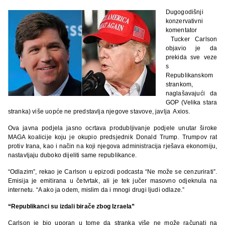
Dugogodišnji
konzervativni
komentator
Tucker Carlson
objavio je da
prekida sve veze
s
Republikanskom
strankom,
naglašavajući da
GOP (Velika stara
stranka) više uopće ne predstavlja njegove stavove, javlja Axios.
Ova javna podjela jasno ocrtava produbljivanje podjele unutar široke
MAGA koalicije koju je okupio predsjednik Donald Trump. Trumpov rat
protiv Irana, kao i način na koji njegova administracija rješava ekonomiju,
nastavljaju duboko dijeliti same republikance.
“Odlazim”, rekao je Carlson u epizodi podcasta “Ne može se cenzurirati”.
Emisija je emitirana u četvrtak, ali je tek jučer masovno odjeknula na
internetu. “A ako ja odem, mislim da i mnogi drugi ljudi odlaze.”
“Republikanci su izdali birače zbog Izraela”
Carlson je bio uporan u tome da stranka više ne može računati na