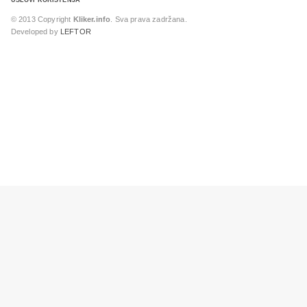
USLOVI KORIŠTENJA
© 2013 Copyright
Kliker.info
. Sva prava zadržana.
Developed by
LEFTOR