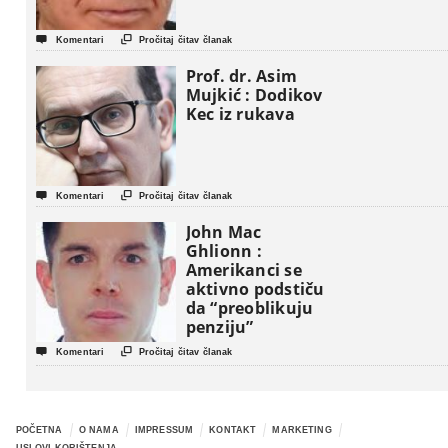


Komentari
Pročitaj čitav članak
Prof. dr. Asim
Mujkić : Dodikov
Kec iz rukava


Komentari
Pročitaj čitav članak
John Mac
Ghlionn :
Amerikanci se
aktivno podstiču
da “preoblikuju
penziju”


Komentari
Pročitaj čitav članak
POČETNA
O NAMA
IMPRESSUM
KONTAKT
MARKETING