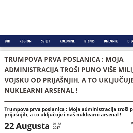
BIH
REGION
SVIJET
KOLUMNE
BIZNIS
DNEVNIK
DIJ
TRUMPOVA PRVA POSLANICA : MOJA
ADMINISTRACIJA TROŠI PUNO VIŠE MILI
VOJSKU OD PRIJAŠNJIH, A TO UKLJUČUJE
NUKLEARNI ARSENAL !
Trumpova prva poslanica : Moja administracija troši p
prijašnjih, a to uključuje i naš nuklearni arsenal !
22 Augusta

K
04:38
2017