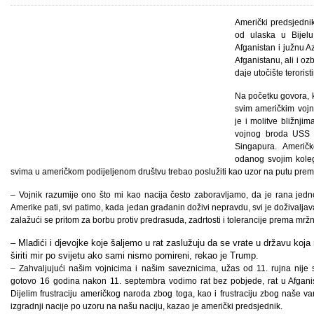
Američki predsjedni
od ulaska u Bijelu
Afganistan i južnu Az
Afganistanu, ali i oz
daje utočište terorist
Na početku govora, k
svim američkim vojni
je i molitve bližnji
vojnog broda USS J
Singapura. Američk
odanog svojim koleg
svima u američkom podijeljenom društvu trebao poslužiti kao uzor na putu prem
– Vojnik razumije ono što mi kao nacija često zaboravljamo, da je rana jed
Amerike pati, svi patimo, kada jedan građanin doživi nepravdu, svi je doživalj
zalažući se pritom za borbu protiv predrasuda, zadrtosti i tolerancije prema mržnj
– Mladići i djevojke koje šaljemo u rat zaslužuju da se vrate u državu ko
širiti mir po svijetu ako sami nismo pomireni, rekao je Trump.
– Zahvaljujući našim vojnicima i našim saveznicima, užas od 11. rujna nije 
gotovo 16 godina nakon 11. septembra vodimo rat bez pobjede, rat u Afganista
Dijelim frustraciju američkog naroda zbog toga, kao i frustraciju zbog naše vanj
izgradnji nacije po uzoru na našu naciju, kazao je američki predsjednik.