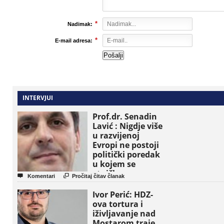
*
Nadimak:
*
E-mail adresa:
INTERVJUI
Prof.dr. Senadin
Lavić : Nigdje više
u razvijenoj
Evropi ne postoji
politički poredak
u kojem se
etničke grupe


Komentari
Pročitaj čitav članak
pojavljuju kao
osnovne političke
Ivor Perić: HDZ-
jedinice
ova tortura i
iživljavanje nad
Mostarom traje