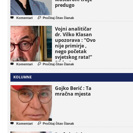
predugo


Komentari
Pročitaj čitav članak
Vojni analitičar
dr. Vilko Klasan
upozorava : “Ovo
nije primirje ,
nego početak
svjetskog rata!”
(Video)


Komentari
Pročitaj čitav članak
KOLUMNE
Gojko Berić : Ta
mračna mjesta


Komentari
Pročitaj čitav članak