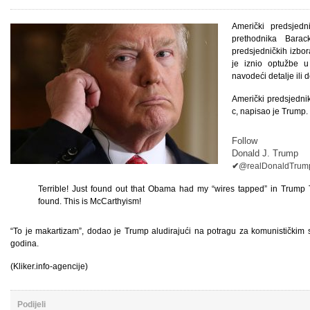
Američki predsjed
prethodnika Bara
predsjedničkih izbo
je iznio optužbe 
navodeći detalje ili 
Američki predsjedni
c, napisao je Trump.
Follow
Donald J. Trump
✔
@realDonaldTrum
Terrible! Just found out that Obama had my “wires tapped” in Trump T
found. This is McCarthyism!
“To je makartizam”, dodao je Trump aludirajući na potragu za komunističkim
godina.
(Kliker.info-agencije)
Podijeli