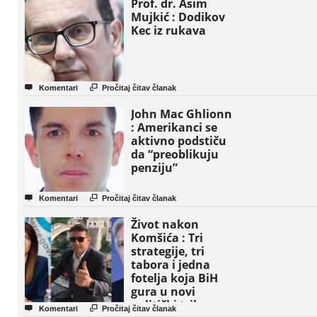
Prof. dr. Asim
Mujkić : Dodikov
Kec iz rukava


Komentari
Pročitaj čitav članak
John Mac Ghlionn
: Amerikanci se
aktivno podstiču
da “preoblikuju
penziju”


Komentari
Pročitaj čitav članak
Život nakon
Komšića : Tri
strategije, tri
tabora i jedna
fotelja koja BiH
gura u novi
politički triler


Komentari
Pročitaj čitav članak