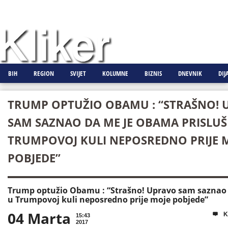
BIH
REGION
SVIJET
KOLUMNE
BIZNIS
DNEVNIK
DIJ
TRUMP OPTUŽIO OBAMU : “STRAŠNO! 
SAM SAZNAO DA ME JE OBAMA PRISLUŠ
TRUMPOVOJ KULI NEPOSREDNO PRIJE 
POBJEDE”
Trump optužio Obamu : “Strašno! Upravo sam saznao 
u Trumpovoj kuli neposredno prije moje pobjede”
04 Marta
K

15:43
2017