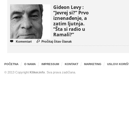
Gideon Levy :
“Jevrej si?” Prvo
iznenađenje, a
zatim ljutnja.
“Šta si radio u
Ramali?”


Komentari
Pročitaj čitav članak
POČETNA
O NAMA
IMPRESSUM
KONTAKT
MARKETING
USLOVI KORIŠ
© 2013 Copyright
Kliker.info
. Sva prava zadržana.