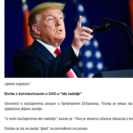
cijelim svijetom.”
Borba s koronavirusom u SAD-u “ide nabolje”
Govoreći o slučajevima zaraze u Sjedinjenim Državama, Trump je rekao da j
stabilizira diljem zemlje.
“U svim slučajevima ide nabolje”, kazao je. “Ovo je stvarno užasna situacija s k
Dodao je da se javlja “glad” za povratkom na posao.