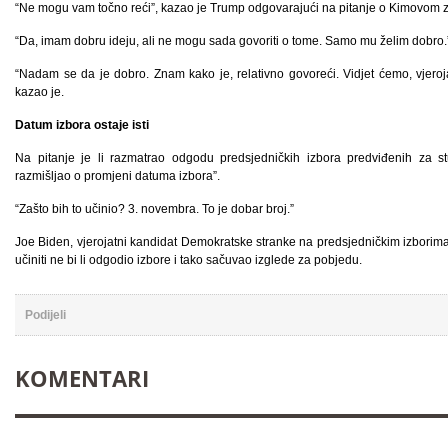
“Ne mogu vam točno reći”, kazao je Trump odgovarajući na pitanje o Kimovom 
“Da, imam dobru ideju, ali ne mogu sada govoriti o tome. Samo mu želim dobro.
“Nadam se da je dobro. Znam kako je, relativno govoreći. Vidjet ćemo, vjeroja
kazao je.
Datum izbora ostaje isti
Na pitanje je li razmatrao odgodu predsjedničkih izbora predviđenih za s
razmišljao o promjeni datuma izbora”.
“Zašto bih to učinio? 3. novembra. To je dobar broj.”
Joe Biden, vjerojatni kandidat Demokratske stranke na predsjedničkim izborima
učiniti ne bi li odgodio izbore i tako sačuvao izglede za pobjedu.
Podijeli
KOMENTARI