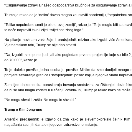
“Osiguravanje zdravlja našeg gospodarstva ključno je za osiguravanje zdravlja naš
Trump je rekao da je ‘netko’ davno mogao zaustaviti pandemiju, “nepotrebnu smr
“Toliko nepotrebne smrti je bilo u ovoj zemlji”, rekao je. “To je moglo biti zausta
to neće napraviti tako i cijeli svijet pati zbog toga.”
Na pitanje novinara zaslužuje li predsjednik reizbor ako izgubi više Amerikan
Vijetnamskom ratu, Trump se nije dao smesti.
“Da, izgubili smo puno ljudi, ali ako pogledate prvotne projekcije koje su bile 
do 70.000”, kazao je.
To je daleko previše, jedna osoba je previše. Mislim da smo donijeli mnogo 
primjere zatvaranje granice i “nevjerojatan” posao koji je njegova vlada napravil
Zamoljen da komentira porast broja trovanja sredstvima za čišćenje i dezinfekc
da bi se ona mogla koristiti u liječenju covida-19, Trump je rekao kako ne može s
“Ne mogu shvatiti zašto. Ne mogu to shvatiti.”
Trump o Kim Jong-unu
Američki predsjednik je izjavio da zna kako je sjevernokorejski čelnik K
nagađanja zadnjih dana o njegovom zdravstvenom stanju.