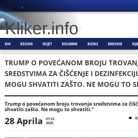
BIH
REGION
SVIJET
KOLUMNE
BIZNIS
DNEVNIK
DIJ
TRUMP O POVEĆANOM BROJU TROVAN
SREDSTVIMA ZA ČIŠĆENJE I DEZINFEKCIJU
MOGU SHVATITI ZAŠTO. NE MOGU TO SH
Trump o povećanom broju trovanja sredstvima za čišće
shvatiti zašto. Ne mogu to shvatiti.”
28 Aprila
K

07:51
2020