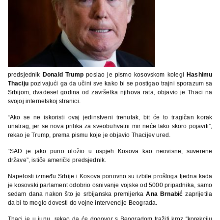
predsjednik
Donald Trump
poslao je pismo kosovskom kolegi
Hashimu
Thaciju
pozivajući ga da učini sve kako bi se postigao trajni sporazum sa
Srbijom, dvadeset godina od završetka njihova rata, objavio je Thaci na
svojoj internetskoj stranici.
“Ako se ne iskoristi ovaj jedinstveni trenutak, bit će to tragičan korak
unatrag, jer se nova prilika za sveobuhvatni mir neće tako skoro pojaviti”,
rekao je Trump, prema pismu koje je objavio Thacijev ured.
“SAD je jako puno uložio u uspjeh Kosova kao neovisne, suverene
države”, ističe američki predsjednik.
Napetosti između Srbije i Kosova ponovno su izbile prošloga tjedna kada
je kosovski parlament odobrio osnivanje vojske od 5000 pripadnika, samo
sedam dana nakon što je srbijanska premijerka
Ana Brnabić
zaprijetila
da bi to moglo dovesti do vojne intervencije Beograda.
Thaci je u junu rekao da će dogovor s Beogradom tražiti kroz “korekciju