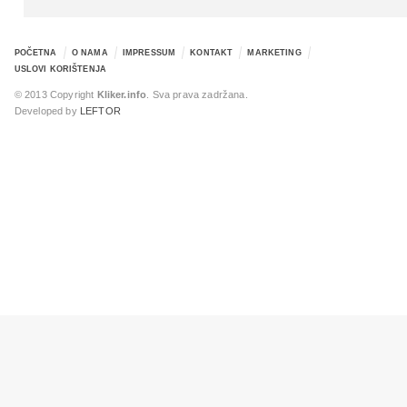
POČETNA
O NAMA
IMPRESSUM
KONTAKT
MARKETING
USLOVI KORIŠTENJA
© 2013 Copyright
Kliker.info
. Sva prava zadržana.
Developed by
LEFTOR