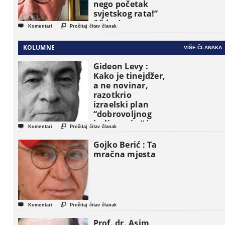
nego početak
svjetskog rata!”
(Video)


Komentari
Pročitaj čitav članak
KOLUMNE
VIŠE ČLANAKA
Gideon Levy :
Kako je tinejdžer,
a ne novinar,
razotkrio
izraelski plan
“dobrovoljnog
iseljavanja ” iz


Komentari
Pročitaj čitav članak
Gaze
Gojko Berić : Ta
mračna mjesta


Komentari
Pročitaj čitav članak
Prof. dr. Asim