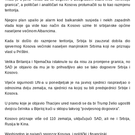
granica”, a političari i analitičari na Kosovu protumačili su to kao razmjenu
teritorija.
Njegov plan upalio je alarm kod balkanskih susjeda i nekih zapadnih
vlada koje ga vide kao način da Kosovo uzme tri srbijanske općine
naseljene većinom Albancima.
Kada bi došlo do razmjene teritorija, Srbija bi zauzvrat dobila dio
sjevernog Kosova većinski naseljen manjinskim Srbima koji ne priznaju
vlast u Prištini.
Velika Britanija i Njemačka istaknule su da nisu za promjene granica, no
SAD je objavio da mu je to prihvatljivo ako se tako dogovore Srbija i
Kosovo.
Vijeće sigurnosti UN-a u ponedjeljak je na javnoj sjednici raspravljao o
odnosima dviju zemalja, na sjednici na kojoj su bili predsjednici Srbije i
Kosova.
U pismu koje je objavio Thacijev ured navodi se da bi Trump želio ugostiti
dvojicu čelnika u Bijeloj kući u sklopu takvog “povijesnog dogovora”.
Kosovo priznaje više od 110 zemalja, uključujući SAD, ali ne i Srbija,
Rusija te Kina.
Washington je najveći sponzor Kosova, i politički i financijski.