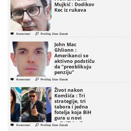
Mujkić : Dodikov
Kec iz rukava


Komentari
Pročitaj čitav članak
John Mac
Ghlionn :
Amerikanci se
aktivno podstiču
da “preoblikuju
penziju”


Komentari
Pročitaj čitav članak
Život nakon
Komšića : Tri
strategije, tri
tabora i jedna
fotelja koja BiH
gura u novi
politički triler


Komentari
Pročitaj čitav članak