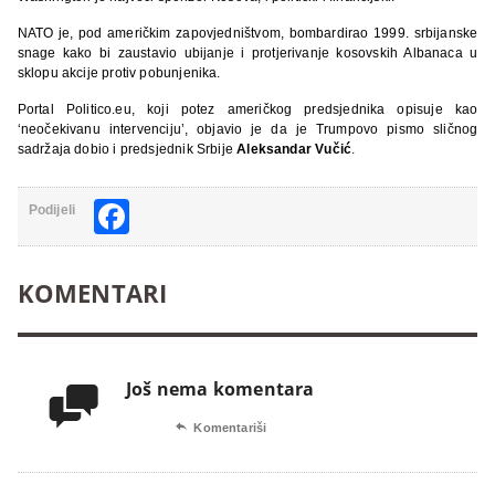
NATO je, pod američkim zapovjedništvom, bombardirao 1999. srbijanske
snage kako bi zaustavio ubijanje i protjerivanje kosovskih Albanaca u
sklopu akcije protiv pobunjenika.
Portal Politico.eu, koji potez američkog predsjednika opisuje kao
‘neočekivanu intervenciju’, objavio je da je Trumpovo pismo sličnog
sadržaja dobio i predsjednik Srbije
Aleksandar Vučić
.
Facebook
Podijeli
KOMENTARI
Još nema komentara


Komentariši