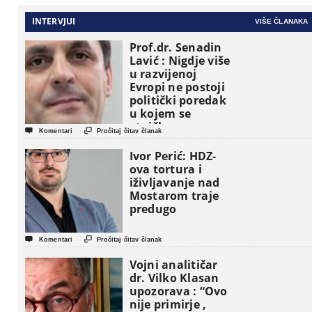
INTERVJUI
VIŠE ČLANAKA
Prof.dr. Senadin
Lavić : Nigdje više
u razvijenoj
Evropi ne postoji
politički poredak
u kojem se
etničke grupe


Komentari
Pročitaj čitav članak
pojavljuju kao
osnovne
Ivor Perić: HDZ-
političke jedinice
ova tortura i
iživljavanje nad
Mostarom traje
predugo


Komentari
Pročitaj čitav članak
Vojni analitičar
dr. Vilko Klasan
upozorava : “Ovo
nije primirje ,