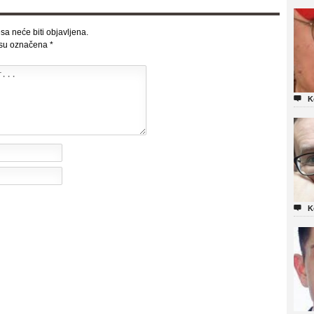
sa neće biti objavljena.
 su označena
*

K

K