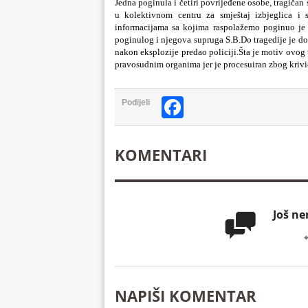
Jedna poginula i četiri povrijeđene osobe, tragičan
u kolektivnom centru za smještaj izbjeglica i
informacijama sa kojima raspolažemo poginuo je 2
poginulog i njegova supruga S.B.Do tragedije je do
nakon eksplozije predao policiji.Šta je motiv ovog t
pravosudnim organima jer je procesuiran zbog krivič
Facebook
Podijeli
KOMENTARI
Još n

NAPIŠI KOMENTAR