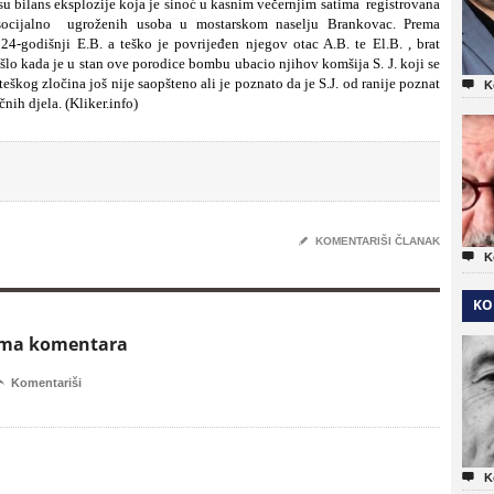
 su bilans eksplozije koja je sinoć u kasnim večernjim satima registrovana
 socijalno ugroženih usoba u mostarskom naselju Brankovac. Prema
4-godišnji E.B. a teško je povrijeđen njegov otac A.B. te El.B. , brat
šlo kada je u stan ove porodice bombu ubacio njihov komšija S. J. koji se
eškog zločina još nije saopšteno ali je poznato da je S.J. od ranije poznat

K
nih djela. (Kliker.info)
✎
KOMENTARIŠI ČLANAK

K
KO
ema komentara

Komentariši

K