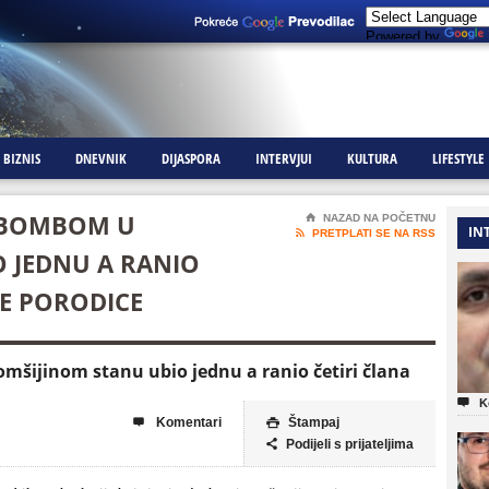
Powered by
BIZNIS
DNEVNIK
DIJASPORA
INTERVJUI
KULTURA
LIFESTYLE
: BOMBOM U
⌂
NAZAD NA POČETNU
IN

PRETPLATI SE NA RSS
 JEDNU A RANIO
E PORODICE
mšijinom stanu ubio jednu a ranio četiri člana

K
Komentari
Štampaj


Podijeli s prijateljima
