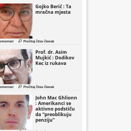
Gojko Berić : Ta
mračna mjesta

omentari
Pročitaj čitav članak
Prof. dr. Asim
Mujkić : Dodikov
Kec iz rukava

omentari
Pročitaj čitav članak
John Mac Ghlionn
: Amerikanci se
aktivno podstiču
da “preoblikuju
penziju”