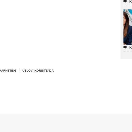

K

K
MARKETING
USLOVI KORIŠTENJA