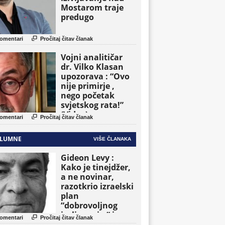
Mostarom traje
predugo

omentari
Pročitaj čitav članak
Vojni analitičar
dr. Vilko Klasan
upozorava : “Ovo
nije primirje ,
nego početak
svjetskog rata!”
(Video)

omentari
Pročitaj čitav članak
LUMNE
VIŠE ČLANAKA
Gideon Levy :
Kako je tinejdžer,
a ne novinar,
razotkrio izraelski
plan
“dobrovoljnog
iseljavanja ” iz

omentari
Pročitaj čitav članak
Gaze