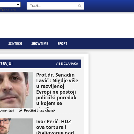
Translate
SCI/TECH
SHOWTIME
SPORT
TERVJUI
VIŠE ČLANAKA
Prof.dr. Senadin
Lavić : Nigdje više
u razvijenoj
Evropi ne postoji
politički poredak
u kojem se
etničke grupe

omentari
Pročitaj čitav članak
pojavljuju kao
osnovne političke
Ivor Perić: HDZ-
jedinice
ova tortura i
iživljavanje nad