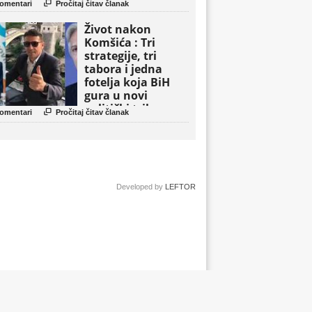

omentari
Pročitaj čitav članak
Život nakon
Komšića : Tri
strategije, tri
tabora i jedna
fotelja koja BiH
gura u novi
politički triler

omentari
Pročitaj čitav članak
Developed by
LEFTOR