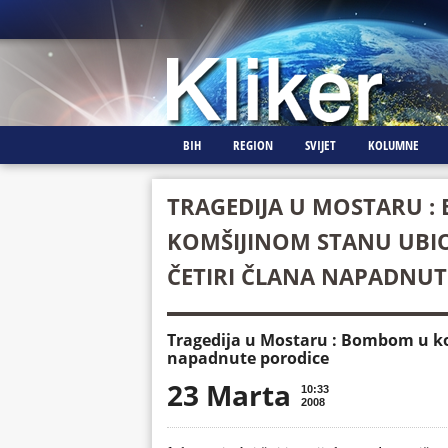
BIH
REGION
SVIJET
KOLUMNE
TRAGEDIJA U MOSTARU 
KOMŠIJINOM STANU UBIO
ČETIRI ČLANA NAPADNUT
Tragedija u Mostaru : Bombom u ko
napadnute porodice
23 Marta
10:33
2008