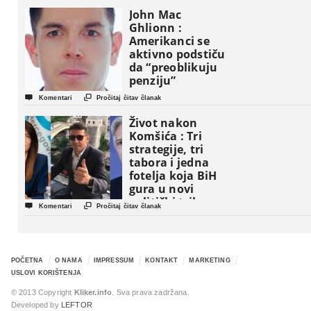
John Mac
Ghlionn :
Amerikanci se
aktivno podstiču
da “preoblikuju
penziju”


Komentari
Pročitaj čitav članak
Život nakon
Komšića : Tri
strategije, tri
tabora i jedna
fotelja koja BiH
gura u novi
politički triler


Komentari
Pročitaj čitav članak
POČETNA
O NAMA
IMPRESSUM
KONTAKT
MARKETING
USLOVI KORIŠTENJA
© 2013 Copyright
Kliker.info
. Sva prava zadržana.
Developed by
LEFTOR