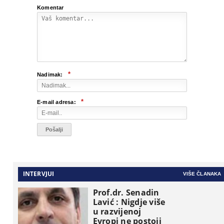
Komentar
*
Nadimak:
*
E-mail adresa:
INTERVJUI
VIŠE ČLANAKA
Prof.dr. Senadin
Lavić : Nigdje više
u razvijenoj
Evropi ne postoji