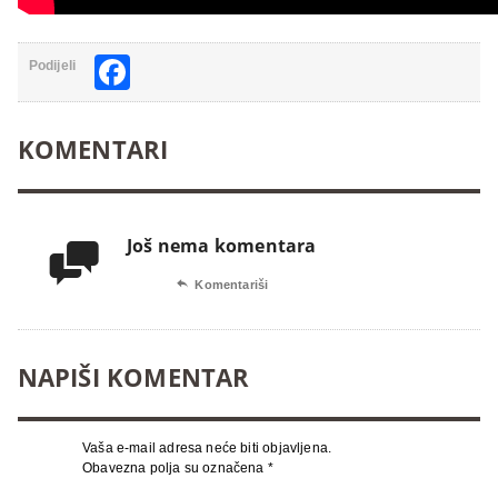
Facebook
Podijeli
KOMENTARI
Još nema komentara


Komentariši
NAPIŠI KOMENTAR
Vaša e-mail adresa neće biti objavljena.
Obavezna polja su označena
*