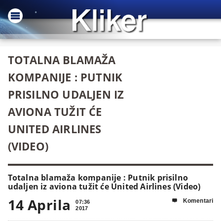
TOTALNA BLAMAŽA
KOMPANIJE : PUTNIK
PRISILNO UDALJEN IZ
AVIONA TUŽIT ĆE
UNITED AIRLINES
(VIDEO)
Totalna blamaža kompanije : Putnik prisilno
udaljen iz aviona tužit će United Airlines (Video)
14 Aprila
Komentari

07:36
2017