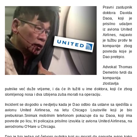
Pravni zastupnik
doktora Davida
Daoa, koji je
prisilno udaljen
iz aviona United
Airlines, najavio
je tužbu protiv te
kompanije zbog
povreda koje je
Dao pretrpio.
Advokat Thomas
Demetrio tvrdi da
kompanija
zlostavlja
putnike već duže vrijeme, i da će ih tužiti u ime doktora, koji će zbog
slomljenog nosa i dva izbijena zuba morati na operaciju.
Incident se dogodio u nedjelju kada je Dao odbio da ustane sa sjedišta u
avionu United Airlinesa, na letu Chicago Louisville koji je bio
prebukiran.Snimak mobilnim telefonom pokazuje da su Daoa, koji ima
povrede po licu, tri policajca prisilno izvukla iz aviona United Airlinesa, na
aerodromu O'Hare u Chicagu.
Dao je bio jedan od četvoro putnika koji su morali da napuste avion kako