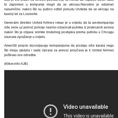
bi zaposleni u kompaniji mogli da se ukrcaju.Navodno je odabran
nasumično, nakon što su putnici odbili ponudu Uniteda da se ukrcaju na
kasniji let za Louisville.
Generalni direktor United Airlines rekao je u srijedu da ta aviokompanija
više neće uz pomoć policije nasilno izbacivati putnika iz prekrcanih aviona
nakon što je objava snimke brutalnog postupka prema putniku u Chicagu
izazvala zgražanje u svijetu.
Američki propisi dozvoljavaju kompanijama da prodaju više karata nego
što imaju sjedala i sada Uprava za prevoz proučava je li United Airlines
poštivao sve odredbe.
(Kliker.info-AJB)