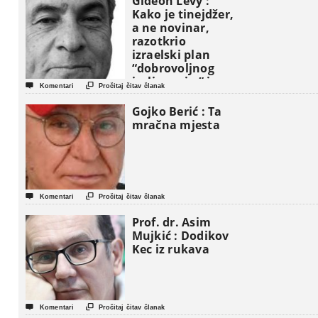
Gideon Levy :
Kako je tinejdžer,
a ne novinar,
razotkrio
izraelski plan
“dobrovoljnog
iseljavanja ” iz


Komentari
Pročitaj čitav članak
Gaze
Gojko Berić : Ta
mračna mjesta


Komentari
Pročitaj čitav članak
Prof. dr. Asim
Mujkić : Dodikov
Kec iz rukava


Komentari
Pročitaj čitav članak