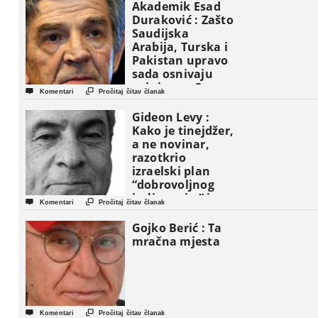
Akademik Esad
Duraković : Zašto
Saudijska
Arabija, Turska i
Pakistan upravo
sada osnivaju
vojni savez?


Komentari
Pročitaj čitav članak
Gideon Levy :
Kako je tinejdžer,
a ne novinar,
razotkrio
izraelski plan
“dobrovoljnog
iseljavanja ” iz


Komentari
Pročitaj čitav članak
Gaze
Gojko Berić : Ta
mračna mjesta


Komentari
Pročitaj čitav članak