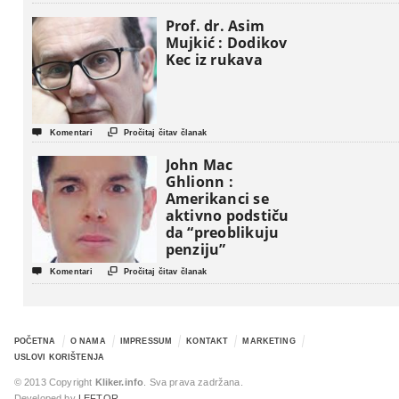
Prof. dr. Asim
Mujkić : Dodikov
Kec iz rukava


Komentari
Pročitaj čitav članak
John Mac
Ghlionn :
Amerikanci se
aktivno podstiču
da “preoblikuju
penziju”


Komentari
Pročitaj čitav članak
POČETNA
O NAMA
IMPRESSUM
KONTAKT
MARKETING
USLOVI KORIŠTENJA
© 2013 Copyright
Kliker.info
. Sva prava zadržana.
Developed by
LEFTOR