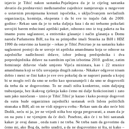
izjavio je Tihić nakon sastanka.Pojašnjava da je iz cijelog sastanka
shvatio da predstavnici međunarodne zajednice namjeravaju u razgovore
o ustavnim promjenama krenuti ispočetka, s uključivanjem nevladinih
organizacija, komisija, eksperata i da bi sve to trajalo čak do 2009.
godine.- Rekao sam da je to neka daljnja faza i da mi trebamo pokušati
usvojiti barem reducirani aprilski paket, odnosno ono iz tog paketa za šta
imamo punu saglasnost, a entitetsko glasanje i način glasanja u Domu
naroda Parlamenta BiH, na šta su primjedbe imali Stranka za BiH i HDZ
1990 da ostavimo za kasnije – rekao je Tihić.Potcrtao je na sastanku kako
saglasnost postoji da se usvoje tri aprilska amandmana koja se odnose na
zajedničke nadležnosti države, izbor jednog predsjednika i dva
potpredsjednika države na narednim općim izborima 2010. godine, zatim
formiranje državne vlade umjesto Vijeća ministara, kao i 22 stranice
amandmana koji se tiču usvajanja drugih zakona.- Nikakav odgovor nisam
dobio i meni se čini kako je sve ovo pokušaj da se napravi parada u kojoj
bi se moglo reći da smo se nešto kao sporazumjeli i da smo se dogovorili
da treba da se dogovorimo. To ne znači ništa konkretno, osim daljnjeg
trabunjanja, bez ikakvog rješenja kako ćemo mi dalje funkcionirati i zato
sam jako razočaran – iznio je Tihić.Tihić je kazao i kako postoje dogovori
da sutra bude organiziran zajednički sastanak svih lidera političkih
stranaka u BiH, ali on ne vidi njegovu svrhu.- Rekao sam da ako neće biti
Dodik, neću ni ja, jer ne vrijedi ništa bez njega pregovarati, a znam da je
on na putu i ne vjerujem da će doći. Posebno, ako će i to biti sastanak
kakav je ovaj danas , onda nam i ne treba. Ne treba nam da govorimo da
ćemo mi, ako Bog da, nešto uraditi, a da ne dogovorimo ni šta, ni kako –