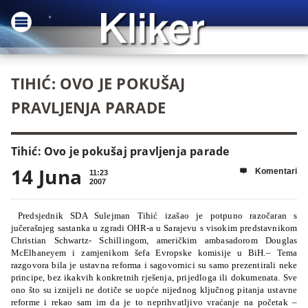
TIHIĆ: OVO JE POKUŠAJ
PRAVLJENJA PARADE
Tihić: Ovo je pokušaj pravljenja parade
14 Juna
Komentari

11:23
2007
Predsjednik SDA Sulejman Tihić izašao je potpuno razočaran s
jučerašnjeg sastanka u zgradi OHR-a u Sarajevu s visokim predstavnikom
Christian Schwartz- Schillingom, američkim ambasadorom Douglas
McElhaneyem i zamjenikom šefa Evropske komisije u BiH.
– Tema
razgovora bila je ustavna reforma i sagovornici su samo prezentirali neke
principe, bez ikakvih konkretnih rješenja, prijedloga ili dokumenata. Sve
ono što su iznijeli ne dotiče se uopće nijednog ključnog pitanja ustavne
reforme i rekao sam im da je to neprihvatljivo vraćanje na početak –