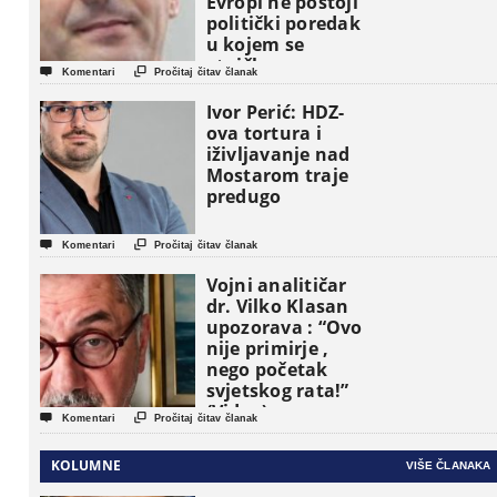
Evropi ne postoji
politički poredak
u kojem se
etničke grupe


Komentari
Pročitaj čitav članak
pojavljuju kao
osnovne
Ivor Perić: HDZ-
političke jedinice
ova tortura i
iživljavanje nad
Mostarom traje
predugo


Komentari
Pročitaj čitav članak
Vojni analitičar
dr. Vilko Klasan
upozorava : “Ovo
nije primirje ,
nego početak
svjetskog rata!”
(Video)


Komentari
Pročitaj čitav članak
KOLUMNE
VIŠE ČLANAKA