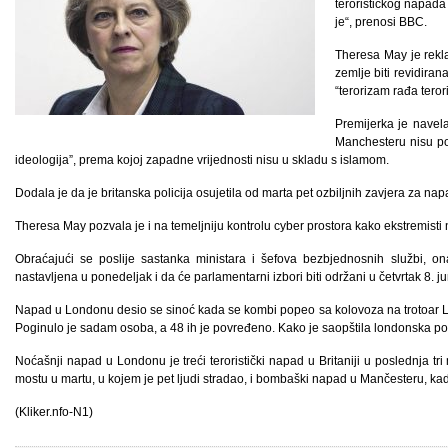
terorističkog napada 
je“, prenosi BBC.
Theresa May je rekla
zemlje biti revidiran
“terorizam rađa teror
Premijerka je navela
Manchesteru nisu pov
ideologija”, prema kojoj zapadne vrijednosti nisu u skladu s islamom.
Dodala je da je britanska policija osujetila od marta pet ozbiljnih zavjera za nap
Theresa May pozvala je i na temeljniju kontrolu cyber prostora kako ekstremisti n
Obraćajući se poslije sastanka ministara i šefova bezbjednosnih službi, o
nastavljena u ponedeljak i da će parlamentarni izbori biti održani u četvrtak 8. j
Napad u Londonu desio se sinoć kada se kombi popeo sa kolovoza na trotoar L
Poginulo je sadam osoba, a 48 ih je povređeno. Kako je saopštila londonska poli
Noćašnji napad u Londonu je treći teroristički napad u Britaniji u poslednja t
mostu u martu, u kojem je pet ljudi stradao, i bombaški napad u Mančesteru, kada
(Kliker.nfo-N1)