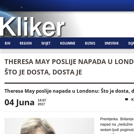
BIH
REGION
SVIJET
KOLUMNE
BIZNIS
DNEVNIK
DIJ
THERESA MAY POSLIJE NAPADA U LON
ŠTO JE DOSTA, DOSTA JE
Theresa May poslije napada u Londonu: Što je dosta, d
04 Juna
K

14:57
2017
Premijerka Britanij
napad na „nedužne i
sedam ljudi poginulo