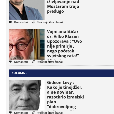
iživljavanje nad
Mostarom traje
predugo


Komentari
Pročitaj čitav članak
Vojni analitičar
dr. Vilko Klasan
upozorava : “Ovo
nije primirje ,
nego početak
svjetskog rata!”
(Video)


Komentari
Pročitaj čitav članak
KOLUMNE
Gideon Levy :
Kako je tinejdžer,
a ne novinar,
razotkrio izraelski
plan
“dobrovoljnog
iseljavanja ” iz


Komentari
Pročitaj čitav članak