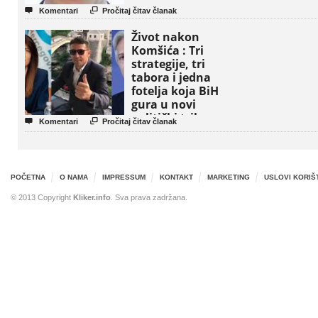


Komentari
Pročitaj čitav članak
Život nakon
Komšića : Tri
strategije, tri
tabora i jedna
fotelja koja BiH
gura u novi
politički triler


Komentari
Pročitaj čitav članak
POČETNA
O NAMA
IMPRESSUM
KONTAKT
MARKETING
USLOVI KORIŠ
© 2013 Copyright
Kliker.info
. Sva prava zadržana.