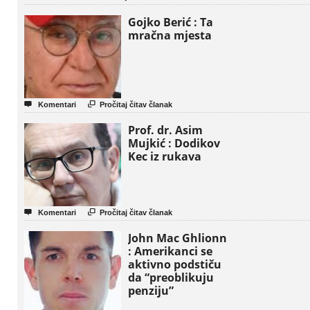
Gaze
Gojko Berić : Ta
mračna mjesta


Komentari
Pročitaj čitav članak
Prof. dr. Asim
Mujkić : Dodikov
Kec iz rukava


Komentari
Pročitaj čitav članak
John Mac Ghlionn
: Amerikanci se
aktivno podstiču
da “preoblikuju
penziju”