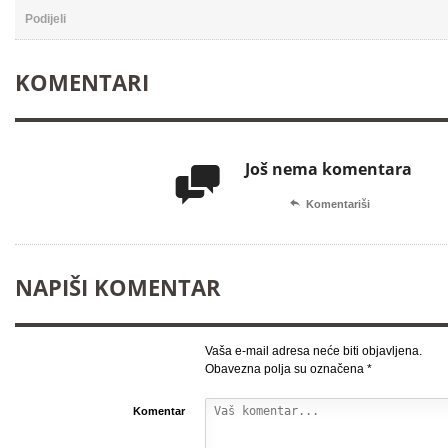
Podijeli
KOMENTARI
Još nema komentara


Komentariši
NAPIŠI KOMENTAR
Vaša e-mail adresa neće biti objavljena.
Obavezna polja su označena
*
Komentar