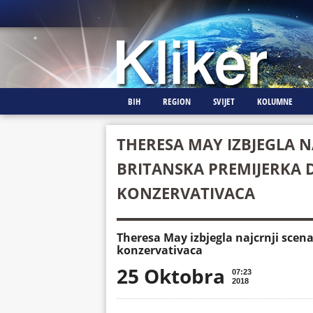
BIH
REGION
SVIJET
KOLUMNE
THERESA MAY IZBJEGLA N
BRITANSKA PREMIJERKA 
KONZERVATIVACA
Theresa May izbjegla najcrnji scen
konzervativaca
25 Oktobra
07:23
2018