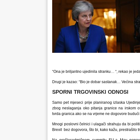
“Ona je briljantno ujedinila stranku… “, rekao je jed
Drugi je kazao: “Bio je dobar sastanak… Većina stranke
SPORNI TRGOVINSKI ODNOSI
Samo pet mjeseci prije planiranog izlaska Ujedinje
zbog neslaganja oko pitanja granice na irskom o
tvrda granica ako se na vrjeme ne dogovore budući t
Mnogi poslovni čelnici i ulagači strahuju da bi poli
Brexit bez dogovora, što bi, kako kažu, prestrašilo tr