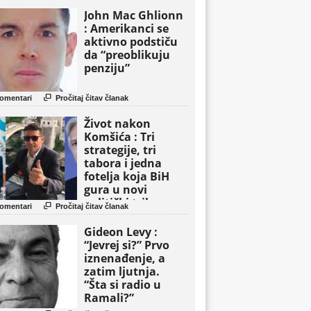
John Mac Ghlionn
: Amerikanci se
aktivno podstiču
da “preoblikuju
penziju”

omentari
Pročitaj čitav članak
Život nakon
Komšića : Tri
strategije, tri
tabora i jedna
fotelja koja BiH
gura u novi
politički triler

omentari
Pročitaj čitav članak
Gideon Levy :
“Jevrej si?” Prvo
iznenađenje, a
zatim ljutnja.
“Šta si radio u
Ramali?”