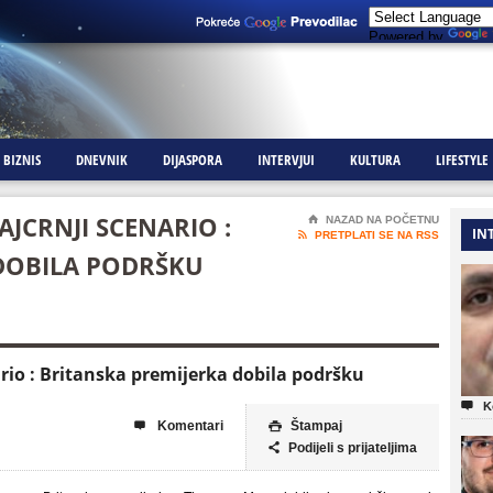
Powered by
BIZNIS
DNEVNIK
DIJASPORA
INTERVJUI
KULTURA
LIFESTYLE
AJCRNJI SCENARIO :
⌂
NAZAD NA POČETNU
IN

PRETPLATI SE NA RSS
DOBILA PODRŠKU
ario : Britanska premijerka dobila podršku

K
Komentari
Štampaj


Podijeli s prijateljima
