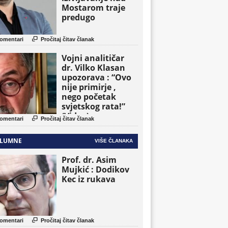
Mostarom traje
predugo

omentari
Pročitaj čitav članak
Vojni analitičar
dr. Vilko Klasan
upozorava : “Ovo
nije primirje ,
nego početak
svjetskog rata!”
(Video)

omentari
Pročitaj čitav članak
LUMNE
VIŠE ČLANAKA
Prof. dr. Asim
Mujkić : Dodikov
Kec iz rukava

omentari
Pročitaj čitav članak