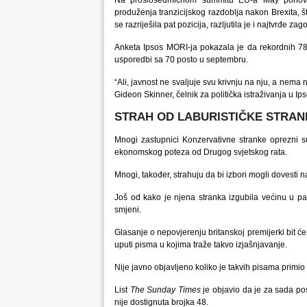
Na prošlosedmičnom summitu EU-a May ponovo n
produženja tranzicijskog razdoblja nakon Brexita, 
se razriješila pat pozicija, razljutila je i najtvrđe z
Anketa Ipsos MORI-ja pokazala je da rekordnih 78
usporedbi sa 70 posto u septembru.
“Ali, javnost ne svaljuje svu krivnju na nju, a nema
Gideon Skinner, čelnik za politička istraživanja u I
STRAH OD LABURISTIČKE STRAN
Mnogi zastupnici Konzervativne stranke oprezni su
ekonomskog poteza od Drugog svjetskog rata.
Mnogi, također, strahuju da bi izbori mogli dovesti n
Još od kako je njena stranka izgubila većinu u p
smjeni.
Glasanje o nepovjerenju britanskoj premijerki bit 
uputi pisma u kojima traže takvo izjašnjavanje.
Nije javno objavljeno koliko je takvih pisama primi
List
The Sunday Times
je objavio da je za sada pos
nije dostignuta brojka 48.