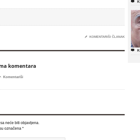

K
✎
KOMENTARIŠI ČLANAK

K
ema komentara

Komentariši
sa neće biti objavljena.
 su označena
*