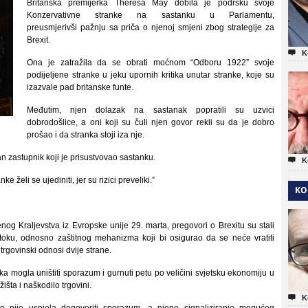
Britanska premijerka Theresa May dobila je podršku svoje
Konzervativne stranke na sastanku u Parlamentu,
preusmjerivši pažnju sa priča o njenoj smjeni zbog strategije za
Brexit.

K
Ona je zatražila da se obrati moćnom “Odboru 1922” svoje
podijeljene stranke u jeku upornih kritika unutar stranke, koje su
izazvale pad britanske funte.
Međutim, njen dolazak na sastanak popratili su uzvici
dobrodošlice, a oni koji su čuli njen govor rekli su da je dobro
prošao i da stranka stoji iza nje.
an zastupnik koji je prisustvovao sastanku.

K
 želi se ujediniti, jer su rizici preveliki.”
KO
nog Kraljevstva iz Evropske unije 29. marta, pregovori o Brexitu su stali
toku, odnosno zaštitnog mehanizma koji bi osigurao da se neće vratiti
rgovinski odnosi dvije strane.
tika mogla uništiti sporazum i gurnuti petu po veličini svjetsku ekonomiju u
žišta i naškodilo trgovini.

K