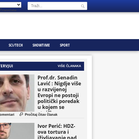
Translate
SCI/TECH
SHOWTIME
SPORT
TERVJUI
VIŠE ČLANAKA
Prof.dr. Senadin
Lavić : Nigdje više
u razvijenoj
Evropi ne postoji
politički poredak
u kojem se
etničke grupe

omentari
Pročitaj čitav članak
pojavljuju kao
osnovne političke
Ivor Perić: HDZ-
jedinice
ova tortura i
iživljavanje nad