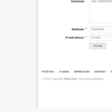
Komentar
*
Nadimak:
*
E-mail adresa:
POČETNA
O NAMA
IMPRESSUM
KONTAKT
© 2013 Copyright
Kliker.info
. Sva prava zadržana.