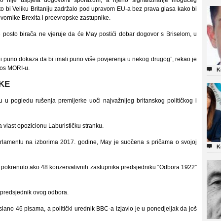
ije uspjela dogovoriti sporazum, a njeno signaliziranje mogućeg
što bi Veliku Britaniju zadržalo pod upravom EU-a bez prava glasa kako bi
agovornike Brexita i proevropske zastupnike.
 posto birača ne vjeruje da će May postići dobar dogovor s Briselom, u
 ni puno dokaza da bi imali puno više povjerenja u nekog drugog”, rekao je
psos MORI-u.

K
KE
 u pogledu rušenja premijerke uoči najvažnijeg britanskog političkog i
a vlast opozicionu Laburističku stranku.
arlamentu na izborima 2017. godine, May je suočena s pričama o svojoj

K
će pokrenuto ako 48 konzervativnih zastupnika predsjedniku “Odbora 1922”
o predsjednik ovog odbora.
lano 46 pisama, a politički urednik BBC-a izjavio je u ponedjeljak da još