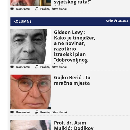
svjetskog rata!”
(Video)


Komentari
Pročitaj čitav članak
KOLUMNE
VIŠE ČLANAKA
Gideon Levy :
Kako je tinejdžer,
a ne novinar,
razotkrio
izraelski plan
“dobrovoljnog
iseljavanja ” iz


Komentari
Pročitaj čitav članak
Gaze
Gojko Berić : Ta
mračna mjesta


Komentari
Pročitaj čitav članak
Prof. dr. Asim
Mujkić : Dodikov