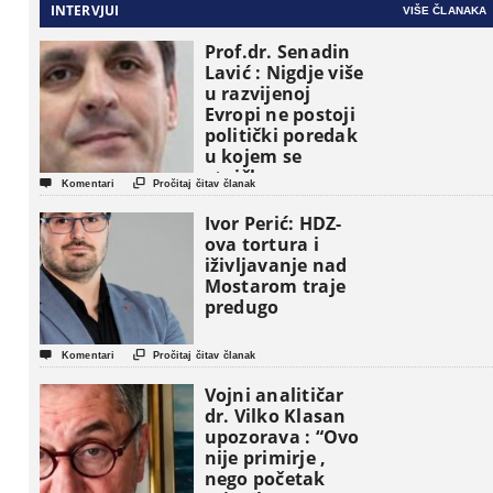
INTERVJUI
VIŠE ČLANAKA
Prof.dr. Senadin
Lavić : Nigdje više
u razvijenoj
Evropi ne postoji
politički poredak
u kojem se
etničke grupe


Komentari
Pročitaj čitav članak
pojavljuju kao
osnovne
Ivor Perić: HDZ-
političke jedinice
ova tortura i
iživljavanje nad
Mostarom traje
predugo


Komentari
Pročitaj čitav članak
Vojni analitičar
dr. Vilko Klasan
upozorava : “Ovo
nije primirje ,
nego početak