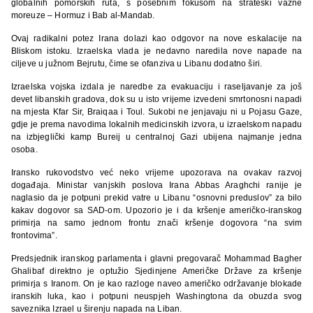
globalnih pomorskih ruta, s posebnim fokusom na strateški važne
moreuze – Hormuz i Bab al-Mandab.
Ovaj radikalni potez Irana dolazi kao odgovor na nove eskalacije na
Bliskom istoku. Izraelska vlada je nedavno naredila nove napade na
ciljeve u južnom Bejrutu, čime se ofanziva u Libanu dodatno širi.
Izraelska vojska izdala je naredbe za evakuaciju i raseljavanje za još
devet libanskih gradova, dok su u isto vrijeme izvedeni smrtonosni napadi
na mjesta Kfar Sir, Braiqaa i Toul. Sukobi ne jenjavaju ni u Pojasu Gaze,
gdje je prema navodima lokalnih medicinskih izvora, u izraelskom napadu
na izbjeglički kamp Bureij u centralnoj Gazi ubijena najmanje jedna
osoba.
Iransko rukovodstvo već neko vrijeme upozorava na ovakav razvoj
događaja. Ministar vanjskih poslova Irana Abbas Araghchi ranije je
naglasio da je potpuni prekid vatre u Libanu “osnovni preduslov” za bilo
kakav dogovor sa SAD-om. Upozorio je i da kršenje američko-iranskog
primirja na samo jednom frontu znači kršenje dogovora “na svim
frontovima”.
Predsjednik iranskog parlamenta i glavni pregovarač Mohammad Bagher
Ghalibaf direktno je optužio Sjedinjene Američke Države za kršenje
primirja s Iranom. On je kao razloge naveo američko održavanje blokade
iranskih luka, kao i potpuni neuspjeh Washingtona da obuzda svog
saveznika Izrael u širenju napada na Liban.