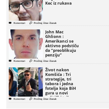
Kec iz rukava


Komentari
Pročitaj čitav članak
John Mac
Ghlionn :
Amerikanci se
aktivno podstiču
da “preoblikuju
penziju”


Komentari
Pročitaj čitav članak
Život nakon
Komšića : Tri
strategije, tri
tabora i jedna
fotelja koja BiH
gura u novi
politički triler


Komentari
Pročitaj čitav članak