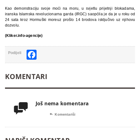
Kao demonstraciju svoje moći na moru, u svjetlu prijetnji blokadama,
iranska Islamska revolucionarna garda (IRGC) saopćila je da je u roku od
24 sata kroz Hormuški moreuz prošlo 14 brodova isključivo uz njihovu
dozvolu.
(Kliker.info-agencije)
Facebook
Podijeli
KOMENTARI
Još nema komentara


Komentariši