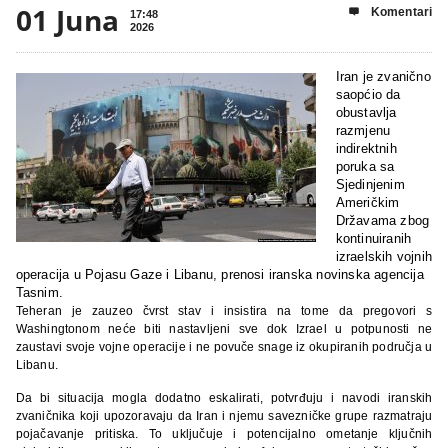
01 Juna
Komentari

17:48
2026
Iran je zvanično
saopćio da
obustavlja
razmjenu
indirektnih
poruka sa
Sjedinjenim
Američkim
Državama zbog
kontinuiranih
izraelskih vojnih
operacija u Pojasu Gaze i Libanu, prenosi iranska novinska agencija
Tasnim.
Teheran je zauzeo čvrst stav i insistira na tome da pregovori s
Washingtonom neće biti nastavljeni sve dok Izrael u potpunosti ne
zaustavi svoje vojne operacije i ne povuče snage iz okupiranih područja u
Libanu.
Da bi situacija mogla dodatno eskalirati, potvrđuju i navodi iranskih
zvaničnika koji upozoravaju da Iran i njemu savezničke grupe razmatraju
pojačavanje pritiska. To uključuje i potencijalno ometanje ključnih