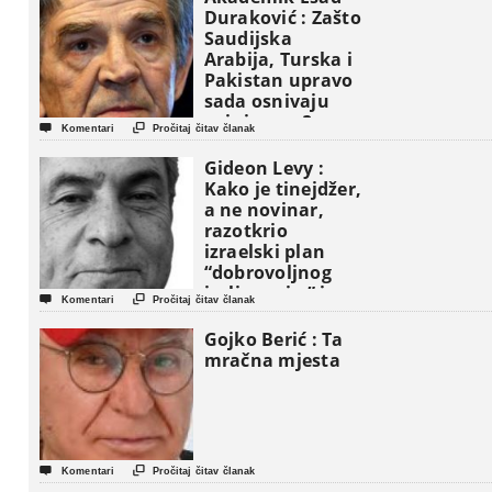
Duraković : Zašto
Saudijska
Arabija, Turska i
Pakistan upravo
sada osnivaju
vojni savez?


Komentari
Pročitaj čitav članak
Gideon Levy :
Kako je tinejdžer,
a ne novinar,
razotkrio
izraelski plan
“dobrovoljnog
iseljavanja ” iz


Komentari
Pročitaj čitav članak
Gaze
Gojko Berić : Ta
mračna mjesta


Komentari
Pročitaj čitav članak