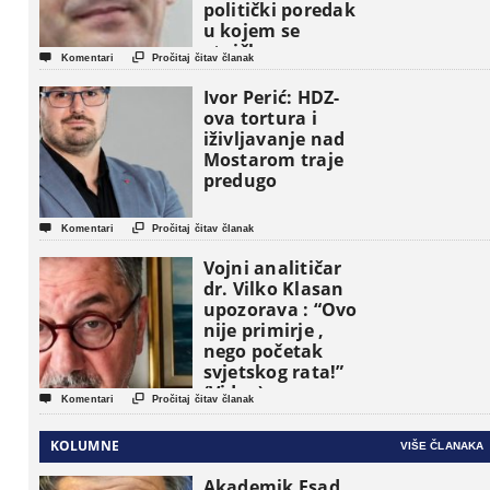
politički poredak
u kojem se
etničke grupe


Komentari
Pročitaj čitav članak
pojavljuju kao
osnovne
Ivor Perić: HDZ-
političke jedinice
ova tortura i
iživljavanje nad
Mostarom traje
predugo


Komentari
Pročitaj čitav članak
Vojni analitičar
dr. Vilko Klasan
upozorava : “Ovo
nije primirje ,
nego početak
svjetskog rata!”
(Video)


Komentari
Pročitaj čitav članak
KOLUMNE
VIŠE ČLANAKA
Akademik Esad