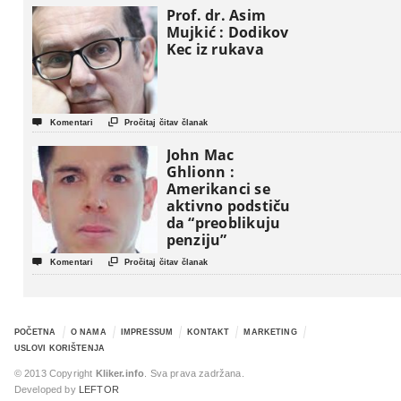
Prof. dr. Asim
Mujkić : Dodikov
Kec iz rukava


Komentari
Pročitaj čitav članak
John Mac
Ghlionn :
Amerikanci se
aktivno podstiču
da “preoblikuju
penziju”


Komentari
Pročitaj čitav članak
POČETNA
O NAMA
IMPRESSUM
KONTAKT
MARKETING
USLOVI KORIŠTENJA
© 2013 Copyright
Kliker.info
. Sva prava zadržana.
Developed by
LEFTOR