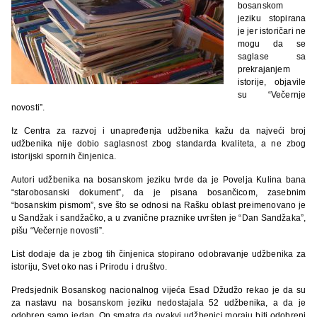
bosanskom
jeziku stopirana
je jer istoričari ne
mogu da se
saglase sa
prekrajanjem
istorije, objavile
su “Večernje
novosti”.
Iz Centra za razvoj i unapređenja udžbenika kažu da najveći broj
udžbenika nije dobio saglasnost zbog standarda kvaliteta, a ne zbog
istorijski spornih činjenica.
Autori udžbenika na bosanskom jeziku tvrde da je Povelja Kulina bana
“starobosanski dokument”, da je pisana bosančicom, zasebnim
“bosanskim pismom”, sve što se odnosi na Rašku oblast preimenovano je
u Sandžak i sandžačko, a u zvanične praznike uvršten je “Dan Sandžaka”,
pišu “Večernje novosti”.
List dodaje da je zbog tih činjenica stopirano odobravanje udžbenika za
istoriju, Svet oko nas i Prirodu i društvo.
Predsjednik Bosanskog nacionalnog vijeća Esad Džudžo rekao je da su
za nastavu na bosanskom jeziku nedostajala 52 udžbenika, a da je
odobren samo jedan. On smatra da ovakvi udžbenici moraju biti odobreni