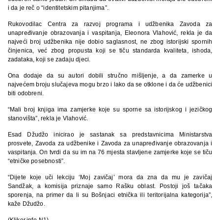
i da je reč o “identitetskim pitanjima”.
Rukovodilac Centra za razvoj programa i udžbenika Zavoda za
unapređivanje obrazovanja i vaspitanja, Eleonora Vlahović, rekla je da
najveći broj udžbenika nije dobio saglasnost, ne zbog istorijski spornih
činjenica, već zbog propusta koji se tiču standarda kvaliteta, ishoda,
zadataka, koji se zadaju djeci.
Ona dodaje da su autori dobili stručno mišljenje, a da zamerke u
najvećem broju slučajeva mogu brzo i lako da se otklone i da će udžbenici
biti odobreni.
“Mali broj knjiga ima zamjerke koje su sporne sa istorijskog i jezičkog
stanovišta”, rekla je Vlahović.
Esad Džudžo inicirao je sastanak sa predstavnicima Ministarstva
prosvete, Zavoda za udžbenike i Zavoda za unapređivanje obrazovanja i
vaspitanja. On tvrdi da su im na 76 mjesta stavljene zamjerke koje se tiču
“etničke posebnosti”.
“Dijete koje uči lekciju ‘Moj zavičaj’ mora da zna da mu je zavičaj
Sandžak, a komisija priznaje samo Rašku oblast. Postoji još tačaka
sporenja, na primer da li su Bošnjaci etnička ili teritorijalna kategorija”,
kaže Džudžo.
(Kliker.info-N1)