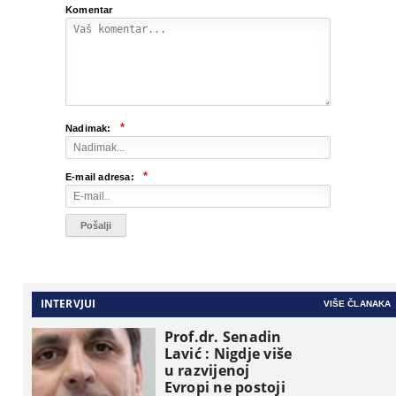
Komentar
*
Nadimak:
*
E-mail adresa:
INTERVJUI
VIŠE ČLANAKA
Prof.dr. Senadin
Lavić : Nigdje više
u razvijenoj
Evropi ne postoji