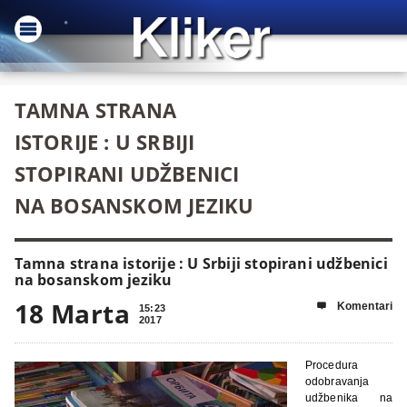
TAMNA STRANA
ISTORIJE : U SRBIJI
STOPIRANI UDŽBENICI
NA BOSANSKOM JEZIKU
Tamna strana istorije : U Srbiji stopirani udžbenici
na bosanskom jeziku
18 Marta
Komentari

15:23
2017
Procedura
odobravanja
udžbenika na