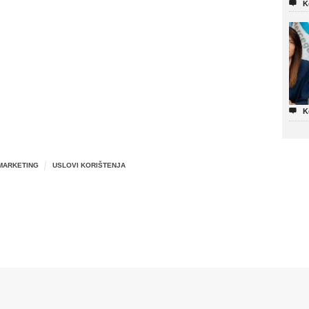

K

K
MARKETING
USLOVI KORIŠTENJA