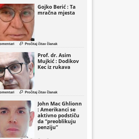
Gojko Berić : Ta
mračna mjesta

omentari
Pročitaj čitav članak
Prof. dr. Asim
Mujkić : Dodikov
Kec iz rukava

omentari
Pročitaj čitav članak
John Mac Ghlionn
: Amerikanci se
aktivno podstiču
da “preoblikuju
penziju”