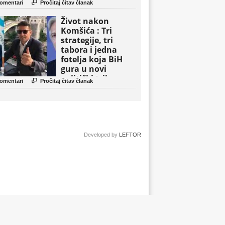

omentari
Pročitaj čitav članak
Život nakon
Komšića : Tri
strategije, tri
tabora i jedna
fotelja koja BiH
gura u novi
politički triler

omentari
Pročitaj čitav članak
Developed by
LEFTOR