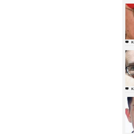

K

K