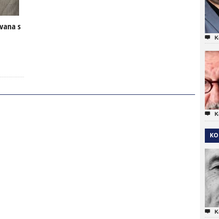
ovana s

K

K
KO

K