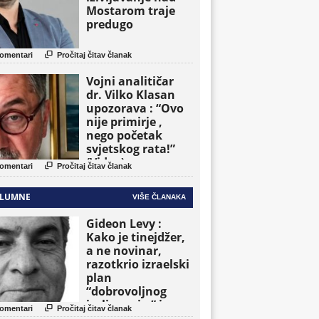
Mostarom traje
predugo

omentari
Pročitaj čitav članak
Vojni analitičar
dr. Vilko Klasan
upozorava : “Ovo
nije primirje ,
nego početak
svjetskog rata!”
(Video)

omentari
Pročitaj čitav članak
LUMNE
VIŠE ČLANAKA
Gideon Levy :
Kako je tinejdžer,
a ne novinar,
razotkrio izraelski
plan
“dobrovoljnog
iseljavanja ” iz

omentari
Pročitaj čitav članak
Gaze