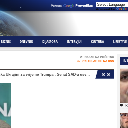
Powered by
BIZNIS
DNEVNIK
DIJASPORA
INTERVJUI
KULTURA
LIFESTYLE
⌂
NAZAD NA POČETNU
IN

PRETPLATI SE NA RSS
Najznačajnija podrška Ukrajini za vrijeme Trumpa : Senat SAD-a usvojio Grahamov zakon o sankcijama protiv Rusije

K