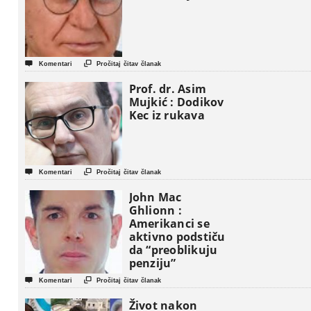


Komentari
Pročitaj čitav članak
Prof. dr. Asim
Mujkić : Dodikov
Kec iz rukava


Komentari
Pročitaj čitav članak
John Mac
Ghlionn :
Amerikanci se
aktivno podstiču
da “preoblikuju
penziju”


Komentari
Pročitaj čitav članak
Život nakon