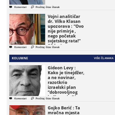


Komentari
Pročitaj čitav članak
Vojni analitičar
dr. Vilko Klasan
upozorava : “Ovo
nije primirje ,
nego početak
svjetskog rata!”
(Video)


Komentari
Pročitaj čitav članak
KOLUMNE
VIŠE ČLANAKA
Gideon Levy :
Kako je tinejdžer,
a ne novinar,
razotkrio
izraelski plan
“dobrovoljnog
iseljavanja ” iz


Komentari
Pročitaj čitav članak
Gaze
Gojko Berić : Ta
mračna mjesta