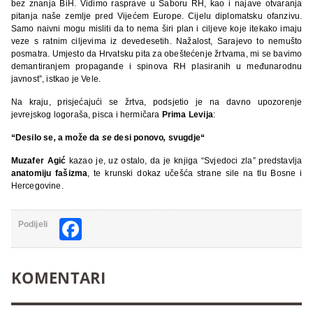
bez znanja BiH. Vidimo rasprave u Saboru RH, kao i najave otvaranja
pitanja naše zemlje pred Vijećem Europe. Cijelu diplomatsku ofanzivu.
Samo naivni mogu misliti da to nema širi plan i ciljeve koje itekako imaju
veze s ratnim ciljevima iz devedesetih. Nažalost, Sarajevo to nemušto
posmatra. Umjesto da Hrvatsku pita za obeštećenje žrtvama, mi se bavimo
demantiranjem propagande i spinova RH plasiranih u međunarodnu
javnost”, istkao je Vele.
Na kraju, prisjećajući se žrtva, podsjetio je na davno upozorenje
jevrejskog logoraša, pisca i hermičara
Prima Levija
:
“
Desilo se
,
a može da
se
desi ponovo
,
svugd
je
“
Muzafer Agić
kazao je, uz ostalo, da je knjiga “Svjedoci zla” predstavlja
anatomiju fašizma
, te krunski dokaz učešća strane sile na tlu Bosne i
Hercegovine.
Facebook
Podijeli
KOMENTARI