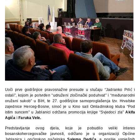
Uoči prve godišnjice pravosnažne presude u slučaju “Jadranko Prlić i
ostali”, kojom je potvrđen “udruženi zločinački poduhvat” i “međunarodni
oružani sukob” u BiH, te 27. godišnjice samoproglašenja tzv. Hrvatske
zajednice Herceg-Bosne, sinoć je u Kino sali Omladinskog kluba “Pod
istim suncem” u Jablanici održana promocija knjige “Svjedoci zla”
Akifa
Agića
i
Faruka Vele.
Predstavljanje ovog djela, koje je pobudilo veliki interes
bosanskohercegovačke javnosti, održano je u organizaciji Općine
Jablanica i općinskog načelnika
Salema Dedića
, a poslije uspješnih