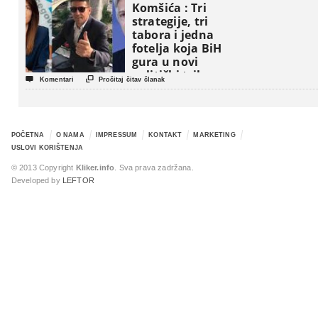
Komšića : Tri
strategije, tri
tabora i jedna
fotelja koja BiH
gura u novi
politički triler


Komentari
Pročitaj čitav članak
POČETNA
O NAMA
IMPRESSUM
KONTAKT
MARKETING
USLOVI KORIŠTENJA
© 2013 Copyright
Kliker.info
. Sva prava zadržana.
Developed by
LEFTOR