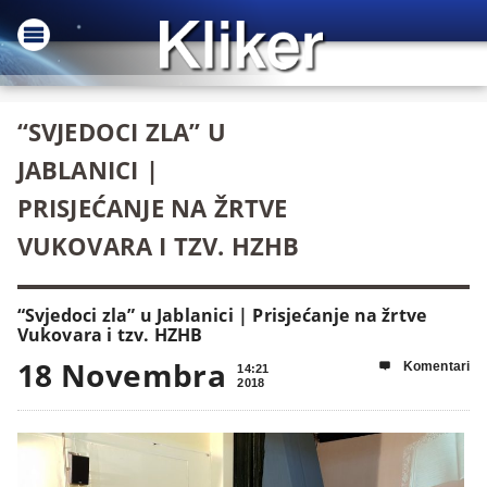
“SVJEDOCI ZLA” U
JABLANICI |
PRISJEĆANJE NA ŽRTVE
VUKOVARA I TZV. HZHB
“Svjedoci zla” u Jablanici | Prisjećanje na žrtve
Vukovara i tzv. HZHB
18 Novembra
Komentari

14:21
2018