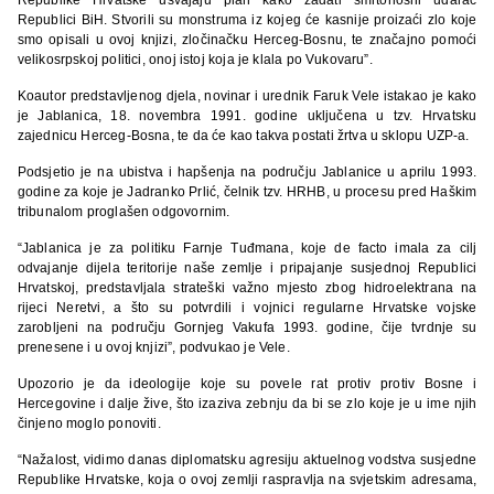
Republici BiH. Stvorili su monstruma iz kojeg će kasnije proizaći zlo koje
smo opisali u ovoj knjizi, zločinačku Herceg-Bosnu, te značajno pomoći
velikosrpskoj politici, onoj istoj koja je klala po Vukovaru”.
Koautor predstavljenog djela, novinar i urednik Faruk Vele istakao je kako
je Jablanica, 18. novembra 1991. godine uključena u tzv. Hrvatsku
zajednicu Herceg-Bosna, te da će kao takva postati žrtva u sklopu UZP-a.
Podsjetio je na ubistva i hapšenja na području Jablanice u aprilu 1993.
godine za koje je Jadranko Prlić, čelnik tzv. HRHB, u procesu pred Haškim
tribunalom proglašen odgovornim.
“Jablanica je za politiku Farnje Tuđmana, koje de facto imala za cilj
odvajanje dijela teritorije naše zemlje i pripajanje susjednoj Republici
Hrvatskoj, predstavljala strateški važno mjesto zbog hidroelektrana na
rijeci Neretvi, a što su potvrdili i vojnici regularne Hrvatske vojske
zarobljeni na području Gornjeg Vakufa 1993. godine, čije tvrdnje su
prenesene i u ovoj knjizi”, podvukao je Vele.
Upozorio je da ideologije koje su povele rat protiv protiv Bosne i
Hercegovine i dalje žive, što izaziva zebnju da bi se zlo koje je u ime njih
činjeno moglo ponoviti.
“Nažalost, vidimo danas diplomatsku agresiju aktuelnog vodstva susjedne
Republike Hrvatske, koja o ovoj zemlji raspravlja na svjetskim adresama,