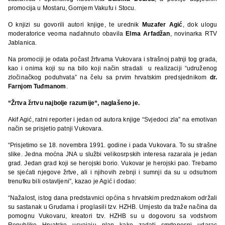
promocija u Mostaru, Gornjem Vakufu i Stocu.
O knjizi su govorili autori knjige, te urednik
Muzafer Agić
, dok ulogu
moderatorice veoma nadahnuto obavila
Elma Arfadžan
, novinarka RTV
Jablanica.
Na promociji je odata počast žrtvama Vukovara i strašnoj patnji tog grada,
kao i onima koji su na bilo koji način stradali u realizaciji “udruženog
zločinačkog poduhvata” na čelu sa prvim hrvatskim predsjednikom
dr.
Farnjom Tuđmanom
.
“
Žrtva žrtvu najbolje razumije
“
, naglašeno je.
Akif Agić, ratni reporter i jedan od autora knjige “Svjedoci zla” na emotivan
način se prisjetio patnji Vukovara.
“Prisjetimo se 18. novembra 1991. godine i pada Vukovara. To su strašne
slike. Jedna moćna JNA u službi velikosrpskih interesa razarala je jedan
grad. Jedan grad koji se herojski borio. Vukovar je herojski pao. Trebamo
se sjećati njegove žrtve, ali i njihovih zebnji i sumnji da su u odsutnom
trenutku bili ostavljeni”, kazao je Agić i dodao:
“Nažalost, istog dana predstavnici općina s hrvatskim predznakom održali
su sastanak u Grudama i proglasili tzv. HZHB. Umjesto da traže načina da
pomognu Vukovaru, kreatori tzv. HZHB su u dogovoru sa vodstvom
Republike Hrvatske usvajaju plan kako zadati smrtonosni udarac