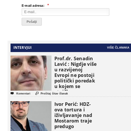
*
E-mail adresa:
INTERVJUI
VIŠE ČLANAKA
Prof.dr. Senadin
Lavić : Nigdje više
u razvijenoj
Evropi ne postoji
politički poredak
u kojem se
etničke grupe


Komentari
Pročitaj čitav članak
pojavljuju kao
osnovne
Ivor Perić: HDZ-
političke jedinice
ova tortura i
iživljavanje nad
Mostarom traje
predugo