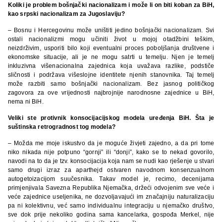
Koliki je problem bošnjački nacionalizam i može li on biti koban za BiH,
kao srpski nacionalizam za Jugoslaviju?
– Bosnu i Hercegovinu može uništiti jedino bošnjački nacionalizam. Svi
ostali nacionalizmi mogu učiniti život u mojoj otadžbini teškim,
neizdrživim, usporiti bilo koji eventualni proces poboljšanja društvene i
ekonomske situacije, ali je ne mogu satrti u temelju. Njen je temelj
inkluzivna višenacionalna zajednica koja uvažava razlike, podstiče
sličnosti i podržava višeslojne identitete njenih stanovnika. Taj temelj
može razbiti samo bošnjački nacionalizam. Bez jasnog političkog
zagovora za ove vrijednosti najbrojnije narodnosne zajednice u BiH,
nema ni BiH.
Veliki ste protivnik konsocijacijskog modela uređenja BiH. Šta je
suštinska retrogradnost tog modela?
– Možda me moje iskustvo da je moguće živjeti zajedno, a da pri tome
niko nikada nije potpuno “gornji” ili “donji”, kako se to nekad govorilo,
navodi na to da je tzv. konsocijacija koja nam se nudi kao rješenje u stvari
samo drugi izraz za aparthejd ostvaren navodnom konsenzualnom
autogetoizacijom suučesnika. Takav model je, recimo, decenijama
primjenjivala Savezna Republika Njemačka, držeći odvojenim sve veće i
veće zajednice useljenika, ne dozvoljavajući im značajniju naturalizaciju
pa ni kolektivnu, već samo individualnu integraciju u njemačko društvo,
sve dok prije nekoliko godina sama kancelarka, gospođa Merkel, nije