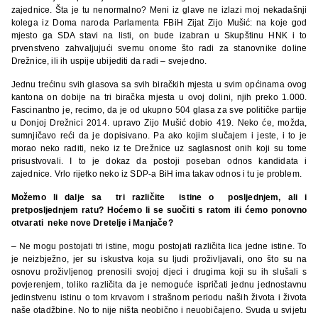
zajednice. Šta je tu nenormalno? Meni iz glave ne izlazi moj nekadašnji
kolega iz Doma naroda Parlamenta FBiH Zijat Zijo Mušić: na koje god
mjesto ga SDA stavi na listi, on bude izabran u Skupštinu HNK i to
prvenstveno zahvaljujući svemu onome što radi za stanovnike doline
Drežnice, ili ih uspije ubijediti da radi – svejedno.
Jednu trećinu svih glasova sa svih biračkih mjesta u svim općinama ovog
kantona on dobije na tri biračka mjesta u ovoj dolini, njih preko 1.000.
Fascinantno je, recimo, da je od ukupno 504 glasa za sve političke partije
u Donjoj Drežnici 2014. upravo Zijo Mušić dobio 419. Neko će, možda,
sumnjičavo reći da je dopisivano. Pa ako kojim slučajem i jeste, i to je
morao neko raditi, neko iz te Drežnice uz saglasnost onih koji su tome
prisustvovali. I to je dokaz da postoji poseban odnos kandidata i
zajednice. Vrlo rijetko neko iz SDP-a BiH ima takav odnos i tu je problem.
Možemo li dalje sa tri različite istine o posljednjem, ali i
pretposljednjem ratu? Hoćemo li se suočiti s ratom ili ćemo ponovno
otvarati neke nove Dretelje i Manjače?
– Ne mogu postojati tri istine, mogu postojati različita lica jedne istine. To
je neizbježno, jer su iskustva koja su ljudi proživljavali, ono što su na
osnovu proživljenog prenosili svojoj djeci i drugima koji su ih slušali s
povjerenjem, toliko različita da je nemoguće ispričati jednu jednostavnu
jedinstvenu istinu o tom krvavom i strašnom periodu naših života i života
naše otadžbine. No to nije ništa neobično i neuobičajeno. Svuda u svijetu