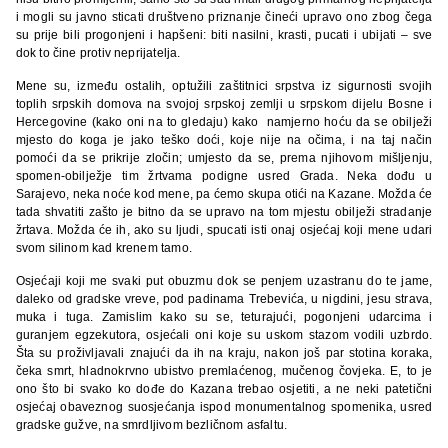
i mogli su javno sticati društveno priznanje čineći upravo ono zbog čega
su prije bili progonjeni i hapšeni: biti nasilni, krasti, pucati i ubijati – sve
dok to čine protiv neprijatelja.
Mene su, između ostalih, optužili zaštitnici srpstva iz sigurnosti svojih
toplih srpskih domova na svojoj srpskoj zemlji u srpskom dijelu Bosne i
Hercegovine (kako oni na to gledaju) kako namjerno hoću da se obilježi
mjesto do koga je jako teško doći, koje nije na očima, i na taj način
pomoći da se prikrije zločin; umjesto da se, prema njihovom mišljenju,
spomen-obilježje tim žrtvama podigne usred Grada. Neka dođu u
Sarajevo, neka noće kod mene, pa ćemo skupa otići na Kazane. Možda će
tada shvatiti zašto je bitno da se upravo na tom mjestu obilježi stradanje
žrtava. Možda će ih, ako su ljudi, spucati isti onaj osjećaj koji mene udari
svom silinom kad krenem tamo.
Osjećaji koji me svaki put obuzmu dok se penjem uzastranu do te jame,
daleko od gradske vreve, pod padinama Trebevića, u nigdini, jesu strava,
muka i tuga. Zamislim kako su se, teturajući, pogonjeni udarcima i
guranjem egzekutora, osjećali oni koje su uskom stazom vodili uzbrdo.
Šta su proživljavali znajući da ih na kraju, nakon još par stotina koraka,
čeka smrt, hladnokrvno ubistvo premlaćenog, mučenog čovjeka. E, to je
ono što bi svako ko dođe do Kazana trebao osjetiti, a ne neki patetični
osjećaj obaveznog suosjećanja ispod monumentalnog spomenika, usred
gradske gužve, na smrdljivom bezličnom asfaltu.