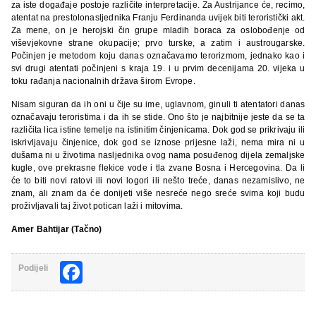
za iste događaje postoje različite interpretacije. Za Austrijance će, recimo,
atentat na prestolonasljednika Franju Ferdinanda uvijek biti teroristički akt.
Za mene, on je herojski čin grupe mladih boraca za oslobođenje od
viševjekovne strane okupacije; prvo turske, a zatim i austrougarske.
Počinjen je metodom koju danas označavamo terorizmom, jednako kao i
svi drugi atentati počinjeni s kraja 19. i u prvim decenijama 20. vijeka u
toku rađanja nacionalnih država širom Evrope.
Nisam siguran da ih oni u čije su ime, uglavnom, ginuli ti atentatori danas
označavaju teroristima i da ih se stide. Ono što je najbitnije jeste da se ta
različita lica istine temelje na istinitim činjenicama. Dok god se prikrivaju ili
iskrivljavaju činjenice, dok god se iznose prijesne laži, nema mira ni u
dušama ni u životima nasljednika ovog nama posuđenog dijela zemaljske
kugle, ove prekrasne flekice vode i tla zvane Bosna i Hercegovina. Da li
će to biti novi ratovi ili novi logori ili nešto treće, danas nezamislivo, ne
znam, ali znam da će donijeti više nesreće nego sreće svima koji budu
proživljavali taj život potican laži i mitovima.
Amer Bahtijar (Tačno)
Facebook
Podijeli