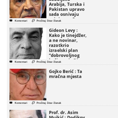
Arabija, Turska i
Pakistan upravo
sada osnivaju
vojni savez?


Komentari
Pročitaj čitav članak
Gideon Levy :
Kako je tinejdžer,
a ne novinar,
razotkrio
izraelski plan
“dobrovoljnog
iseljavanja ” iz


Komentari
Pročitaj čitav članak
Gaze
Gojko Berić : Ta
mračna mjesta


Komentari
Pročitaj čitav članak
Prof. dr. Asim
Mujkić : Dodikov