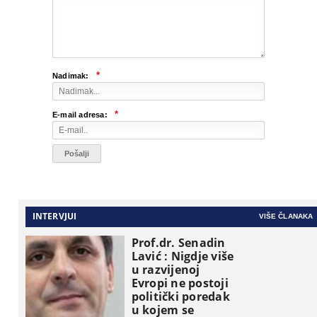
*
Nadimak:
*
E-mail adresa:
INTERVJUI
VIŠE ČLANAKA
Prof.dr. Senadin
Lavić : Nigdje više
u razvijenoj
Evropi ne postoji
politički poredak
u kojem se