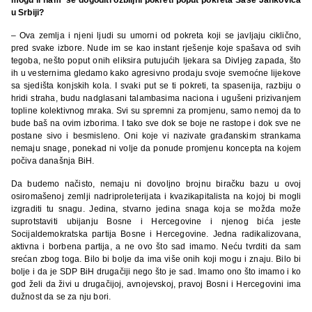
u Srbiji?
– Ova zemlja i njeni ljudi su umorni od pokreta koji se javljaju ciklično,
pred svake izbore. Nude im se kao instant rješenje koje spašava od svih
tegoba, nešto poput onih eliksira putujućih ljekara sa Divljeg zapada, što
ih u vesternima gledamo kako agresivno prodaju svoje svemoćne lijekove
sa sjedišta konjskih kola. I svaki put se ti pokreti, ta spasenija, razbiju o
hridi straha, budu nadglasani talambasima naciona i ugušeni prizivanjem
topline kolektivnog mraka. Svi su spremni za promjenu, samo nemoj da to
bude baš na ovim izborima. I tako sve dok se boje ne rastope i dok sve ne
postane sivo i besmisleno. Oni koje vi nazivate građanskim strankama
nemaju snage, ponekad ni volje da ponude promjenu koncepta na kojem
počiva današnja BiH.
Da budemo načisto, nemaju ni dovoljno brojnu biračku bazu u ovoj
osiromašenoj zemlji nadriproleterijata i kvazikapitalista na kojoj bi mogli
izgraditi tu snagu. Jedina, stvarno jedina snaga koja se možda može
suprotstaviti ubijanju Bosne i Hercegovine i njenog bića jeste
Socijaldemokratska partija Bosne i Hercegovine. Jedna radikalizovana,
aktivna i borbena partija, a ne ovo što sad imamo. Neću tvrditi da sam
srećan zbog toga. Bilo bi bolje da ima više onih koji mogu i znaju. Bilo bi
bolje i da je SDP BiH drugačiji nego što je sad. Imamo ono što imamo i ko
god želi da živi u drugačijoj, avnojevskoj, pravoj Bosni i Hercegovini ima
dužnost da se za nju bori.