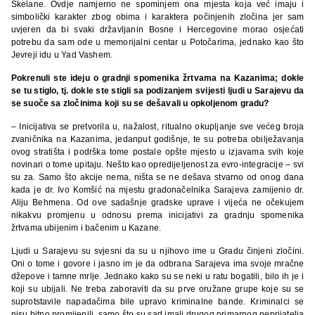
Skelane. Ovdje namjerno ne spominjem ona mjesta koja već imaju i
simbolički karakter zbog obima i karaktera počinjenih zločina jer sam
uvjeren da bi svaki državljanin Bosne i Hercegovine morao osjećati
potrebu da sam ode u memorijalni centar u Potočarima, jednako kao što
Jevreji idu u Yad Vashem.
Pokrenuli ste ideju o gradnji spomenika žrtvama na Kazanima; dokle
se tu stiglo, tj. dokle ste stigli sa podizanjem svijesti ljudi u Sarajevu da
se suoče sa zločinima koji su se dešavali u opkoljenom gradu?
– Inicijativa se pretvorila u, nažalost, ritualno okupljanje sve većeg broja
zvaničnika na Kazanima, jedanput godišnje, te su potreba obilježavanja
ovog stratišta i podrška tome postale opšte mjesto u izjavama svih koje
novinari o tome upitaju. Nešto kao opredijeljenost za evro-integracije – svi
su za. Samo što akcije nema, ništa se ne dešava stvarno od onog dana
kada je dr. Ivo Komšić na mjestu gradonačelnika Sarajeva zamijenio dr.
Aliju Behmena. Od ove sadašnje gradske uprave i vijeća ne očekujem
nikakvu promjenu u odnosu prema inicijativi za gradnju spomenika
žrtvama ubijenim i bačenim u Kazane.
Ljudi u Sarajevu su svjesni da su u njihovo ime u Gradu činjeni zločini.
Oni o tome i govore i jasno im je da odbrana Sarajeva ima svoje mračne
džepove i tamne mrlje. Jednako kako su se neki u ratu bogatili, bilo ih je i
koji su ubijali. Ne treba zaboraviti da su prve oružane grupe koje su se
suprotstavile napadačima bile upravo kriminalne bande. Kriminalci se
nisu bitno promijenili, samo što su sad imali drugog primarnog neprijatelja