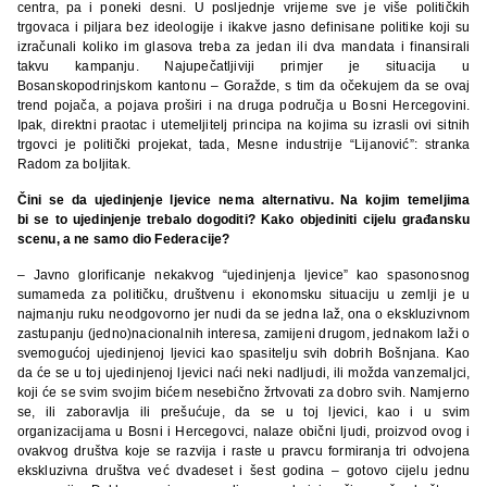
centra, pa i poneki desni. U posljednje vrijeme sve je više političkih
trgovaca i piljara bez ideologije i ikakve jasno definisane politike koji su
izračunali koliko im glasova treba za jedan ili dva mandata i finansirali
takvu kampanju. Najupečatljiviji primjer je situacija u
Bosanskopodrinjskom kantonu – Goražde, s tim da očekujem da se ovaj
trend pojača, a pojava proširi i na druga područja u Bosni Hercegovini.
Ipak, direktni praotac i utemeljitelj principa na kojima su izrasli ovi sitnih
trgovci je politički projekat, tada, Mesne industrije “Lijanović”: stranka
Radom za boljitak.
Čini se da ujedinjenje ljevice nema alternativu. Na kojim temeljima
bi se to ujedinjenje trebalo dogoditi? Kako objediniti cijelu građansku
scenu, a ne samo dio Federacije?
– Javno glorificanje nekakvog “ujedinjenja ljevice” kao spasonosnog
sumameda za političku, društvenu i ekonomsku situaciju u zemlji je u
najmanju ruku neodgovorno jer nudi da se jedna laž, ona o ekskluzivnom
zastupanju (jedno)nacionalnih interesa, zamijeni drugom, jednakom laži o
svemogućoj ujedinjenoj ljevici kao spasitelju svih dobrih Bošnjana. Kao
da će se u toj ujedinjenoj ljevici naći neki nadljudi, ili možda vanzemaljci,
koji će se svim svojim bićem nesebično žrtvovati za dobro svih. Namjerno
se, ili zaboravlja ili prešućuje, da se u toj ljevici, kao i u svim
organizacijama u Bosni i Hercegovci, nalaze obični ljudi, proizvod ovog i
ovakvog društva koje se razvija i raste u pravcu formiranja tri odvojena
ekskluzivna društva već dvadeset i šest godina – gotovo cijelu jednu