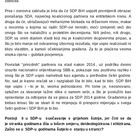
zabluda.
Prva i osnovna zabluda je bila da će SDP BiH uspjeti promijeniti obrazac
ponašanja SDA, najvećeg koalicionog partnera na entitetskom nivou. A
druga da će, ublažavajući mehanizme blokada na državnom nivou, makar
u resorima u kojima su radili SDP-ovi ministri, moći izmijeniti veći dio
onoga što se nataložilo u proteklim decenijama. Niti jedno, niti drugo,
SDP, sa onim dijelom vlasti koji mu je koalicionim dogovorima pripao, a
što je bilo manje od ostvarenog izbornog rezultata, nije uspio realizovati ni
blizu vlastitim, a kamoli očekivanjima građana. Za to je plaćena veoma
visoka cijena – gubitak povjerenja.
Povratak “prirodnih” partnera na vlast nakon 2014., uz podršku desno
izrazito nacionalno orijentisanog SBB-a, pokazuje svu pozitivnu razliku i
onog što je SDP uspio nametnuti kao agendu u prethodne četiri godine.
No, sad je kasno vraćati se i razglabati šta bi bilo, kad bi bilo. SDP BiH
nije uspio i –to je to, veoma jednostavno. Pri tome je, neosnovano,
optužen za stvaranje lažne slike o samom sebi, a što je poslužilo kao
opravdanje za odbijanje da se glasa za SDP 2014 godine. Građanima je
trebao krivac što se stvari ili ne mijenjaju ili presporo mijenjaju u svega
četiri godine i SDP BiH je to bio.
Postoji li u SDP-u suočavanje s grijehom šutnje, jer čini se da
je stranka godinama išla u lošem smjeru, deideologizirana i elitizirana.
Zašto se u SDP-u godinama šutjelo o stanju u stranci?