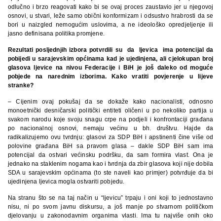
odlučno i brzo reagovati kako bi se ovaj proces zaustavio jer u njegovoj
osnovi, u stvari, leže samo obični konformizam i odsustvo hrabrosti da se
bori u naizgled nemogućim uslovima, a ne ideološko opredjeljenje ili
jasno definisana politika promjene.
Rezultati posljednjih izbora potvrdili su da ljevica ima potencijal da
pobijedi u sarajevskim općinama kad je ujedinjena, ali cjelokupan broj
glasova ljevice na nivou Federacije i BiH je još daleko od moguće
pobjede na narednim izborima. Kako vratiti povjerenje u lijeve
stranke?
– Cijenim ovaj pokušaj da se dokaže kako nacionalisti, odnosno
monoetnički desničarski politički entiteti oličeni u po nekoliko partija u
svakom narodu koje svoju snagu crpe na podjeli i konfrontaciji građana
po nacionalnoj osnovi, nemaju većinu u bh. društvu. Hajde da
radikalizujemo ovu tvrdnju: glasovi za SDP BiH i apstinenti čine više od
polovine građana BiH sa pravom glasa – dakle SDP BiH sam ima
potencijal da ostvari većinsku podršku, da sam formira vlast. Ona je
jednako na staklenim nogama kao i tvrdnja da zbir glasova koji nije dobila
SDA u sarajevskim općinama (to ste naveli kao primjer) potvrđuje da bi
ujedinjena ljevica mogla ostvariti pobjedu.
Na stranu što se na taj način u “ljevicu” trpaju i oni koji to jednostavno
nisu, ni po svom javnu diskursu, a još manje po stvarnom političkom
djelovanju u zakonodavnim organima vlasti. Ima tu najviše onih oko