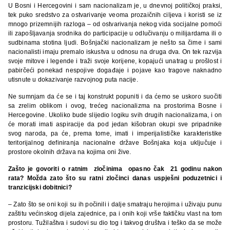
U Bosni i Hercegovini i sam nacionalizam je, u dnevnoj političkoj praksi,
tek puko sredstvo za ostvarivanje veoma prozaičnih ciljeva i koristi se iz
mnogo prizemnijih razloga – od ostvarivanja nekog vida socijalne pomoći
ili zapošljavanja srodnika do participacije u odlučivanju o milijardama ili o
sudbinama stotina ljudi. Bošnjački nacionalizam je nešto sa čime i sami
nacionalisti imaju premalo iskustva u odnosu na druga dva. On tek razvija
svoje mitove i legende i traži svoje korijene, kopajući unatrag u prošlost i
pabirčeći ponekad nespojive događaje i pojave kao tragove naknadno
utisnute u dokazivanje razvojnog puta nacije.
Ne sumnjam da će se i taj konstrukt popuniti i da ćemo se uskoro suočiti
sa zrelim oblikom i ovog, trećeg nacionalizma na prostorima Bosne i
Hercegovine. Ukoliko bude slijedio logiku svih drugih nacionalizama, i on
će morati imati aspiracije da pod jedan kišobran okupi sve pripadnike
svog naroda, pa će, prema tome, imati i imperijalističke karakteristike
teritorijalnog definiranja nacionalne države Bošnjaka koja uključuje i
prostore okolnih država na kojima oni žive.
Zašto je govoriti o ratnim zločinima opasno čak 21 godinu nakon
rata? Možda zato što su ratni zločinci danas uspješni poduzetnici i
tranzicijski dobitnici?
– Zato što se oni koji su ih počinili i dalje smatraju herojima i uživaju punu
zaštitu većinskog dijela zajednice, pa i onih koji vrše faktičku vlast na tom
prostoru. Tužilaštva i sudovi su dio tog i takvog društva i teško da se može