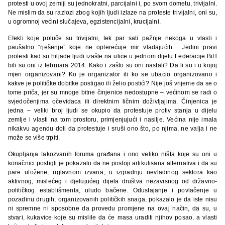
protesti u ovoj zemlji su jednokratni, parcijalni i, po svom dometu, trivijalni.
Ne mislim da su razlozi zbog kojih ljudi izlaze na proteste trivijalni, oni su,
u ogromnoj većini slučajeva, egzistencijalni, krucijalni.
Efekti koje poluče su trivijalni, tek par sati pažnje nekoga u vlasti i
paušalno “rješenje” koje ne opterećuje mir vladajućih. Jedini pravi
protesti kad su hiljade ljudi izašle na ulice u jednom dijelu Federacije BiH
bili su oni iz februara 2014. Kako i zašto su oni nastali? Da li su i u kojoj
mjeri organizovani? Ko je organizator ili ko se ubacio organizovano i
kakve je političke dobitke postigao ili želio postići? Nije još vrijeme da se o
tome priča, jer su mnoge bitne činjenice nedostupne – većinom se radi o
svjedočenjima očevidaca ili direktnim ličnim doživljajima. Činjenica je
jedna – veliki broj ljudi se okupio da protestuje protiv stanja u dijelu
zemlje i vlasti na tom prostoru, primjenjujući i nasilje. Većina nije imala
nikakvu agendu doli da protestuje i sruši ono što, po njima, ne valja i ne
može se više trpiti.
Okupljanja takozvanih foruma građana i ono veliko ništa koje su oni u
konačnici postigli je pokazalo da ne postoji artikulisana alternativa i da su
pare uložene, uglavnom izvana, u izgradnju nevladinog sektora kao
aktivnog, mislećeg i djelujućeg dijela društva nezavisnog od državno-
političkog establišmenta, uludo bačene. Odustajanje i povlačenje u
pozadinu drugih, organizovanih političkih snaga, pokazalo je da iste nisu
ni spremne ni sposobne da provedu promjene na ovaj način, da su, u
stvari, kukavice koje su mislile da će masa uraditi njihov posao, a vlasti