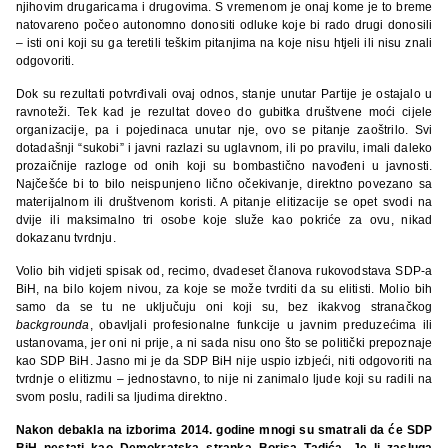
njihovim drugaricama i drugovima. S vremenom je onaj kome je to breme
natovareno počeo autonomno donositi odluke koje bi rado drugi donosili
– isti oni koji su ga teretili teškim pitanjima na koje nisu htjeli ili nisu znali
odgovoriti.
Dok su rezultati potvrđivali ovaj odnos, stanje unutar Partije je ostajalo u
ravnoteži. Tek kad je rezultat doveo do gubitka društvene moći cijele
organizacije, pa i pojedinaca unutar nje, ovo se pitanje zaoštrilo. Svi
dotadašnji “sukobi” i javni razlazi su uglavnom, ili po pravilu, imali daleko
prozaičnije razloge od onih koji su bombastično navođeni u javnosti.
Najčešće bi to bilo neispunjeno lično očekivanje, direktno povezano sa
materijalnom ili društvenom koristi. A pitanje elitizacije se opet svodi na
dvije ili maksimalno tri osobe koje služe kao pokriće za ovu, nikad
dokazanu tvrdnju.
Volio bih vidjeti spisak od, recimo, dvadeset članova rukovodstava SDP-a
BiH, na bilo kojem nivou, za koje se može tvrditi da su elitisti. Molio bih
samo da se tu ne uključuju oni koji su, bez ikakvog stranačkog
backgrounda
, obavljali profesionalne funkcije u javnim preduzećima ili
ustanovama, jer oni ni prije, a ni sada nisu ono što se politički prepoznaje
kao SDP BiH. Jasno mi je da SDP BiH nije uspio izbjeći, niti odgovoriti na
tvrdnje o elitizmu – jednostavno, to nije ni zanimalo ljude koji su radili na
svom poslu, radili sa ljudima direktno.
Nakon debakla na izborima 2014. godine mnogi su smatrali da će SDP
BiH nestati kao Demokratska stranka Borisa Tadića. Je li zasluga