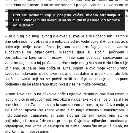
konkretno ne govore. Kad se sve sabere i podijeli, vidi se iz aviona da se
uglavnom zalažu za preraspodjelu moći, prava i sredstava u korist vlastite
Prvi ste političar koji je posjetio većinu mjesta stradanja u
interesne grupe ili klijentele. I to je i legitimno i legalno, ali način kako se
BiH. Koliko je bitno kleknuti na svim tim mjestima, od Ahmića
predstavljaju kao objektivni zastupnici društvenih interesa je dvoličan i
do Trusine?
neiskren.
– Ja bih taj dio mog javnog djelovanja, koje je šire uočeno tek i samo u
one četiri godine dok sam bio potpredsjednik Federacije BiH, posmatrao u
najmanje dvije ravni. Prva je, ona meni značajnija, moje vlastito
suočavanje sa činjenicama, mjestima gdje su zločini počinjeni i
posljedicama koje su oni ostavili. Time sam postigao suočavanje sa
vlastitim udjelom u toj prošlosti i prihvatanje onog što sam činio i što mi je
učinjeno. Druga je, ona opšta ili javna, kojom je ovo moje kontinuirano,
sveopšte odavanje pošte svim nevino stradalim u proteklom ratu bilo
izloženo svima koji su se počeli miriti s mišlju da nas je rat potpuno
podijelio i da se razderano tkivo nikad više ne može povezati.
Nisam žrtve dijelio na nekakve naše i njihove. Nisam ni pokušao umanjiti
ničiju krivicu ili odgovornost, bez obzira na oznake koje je nosio i za šta se
navodno borio. Za mene su, a to sam uporno ponavljao, sve žrtve moje, a
svi zločinci njihovi. Ne znam koliko je to traga ostavilo u kolektivnom ili
individualnom pamćenju, ali sam siguran da sam radio ono što je
najljudskije i prema žrtvama i prema preživjelima: njihovim porodicama,
prijateljima, bilo kome ko se osjeća sa njima i onim što im je učinjeno, na
bilo koji način, povezanim.