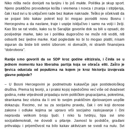
Niko ništa neće donijeti na tanjiru i to još mukte. Politika je skup sport.
Njeno praktično provođenje košta i vremena i novca i znanja i strpljenja,
čak i kad svi u to uključeni rade bez ikakve naknade. Teško je očekivati da
se pojavi bilo kakav pokret koji bi mogao poroditi novu Bosnu i
Hercegovinu a da nastane, traje i uspije isključivo i samo na volji i želji.
Kao što se rat vodio, kako su to Sarajlije govorile dok su bili u opsadi, do
posljednje marke, tako se i politika dugoročno ne može niti voditi, niti
ostvariti bez ijedne marke. Kad pogledate ko bi to mogao platiti, nisam
siguran da biste bili sretni izborom: ni domaćih, ni stranih finansijera
“dobrotvora”.
Ranije smo govorili da se SDP kroz godine elitizirala, i činila se u
jednom momentu kao liberalna partija koja se obraća eliti. Zašto je
ljevica odustala od populizma na kojem je kroz historiju izvojevala
glavne pobjede?
– U Bosni Hercegovini je podmetnuto kukavičje jaje postideološkog
društva. Prema toj teoriji, a i praksi kojoj svjedočimo već više od dvadeset
godina, neke vrijednosti pripadaju svim političkim grupacijama, pokretima,
strankama bez obzira da li oni to svojim praktičnim djelovanjem uopšte
dokazuju. Recimo, svi su za socijalnu pravdu, čak i oni koji donose
zakone i odluke kojima se upravo vrši socijalno raslojavanje i čini
nepravda velikom broju ljudi. I niko tu tvrdnju, tipa svi smo
socijaldemokrati, ne dovodi u pitanje. Javnost to podstiče, građani
prihvataju i prijemčivost na bilo kakav aktivizam se svodi na nulu. Svi