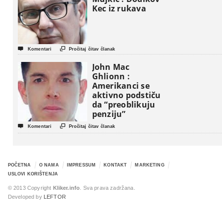
Kec iz rukava


Komentari
Pročitaj čitav članak
John Mac
Ghlionn :
Amerikanci se
aktivno podstiču
da “preoblikuju
penziju”


Komentari
Pročitaj čitav članak
POČETNA
O NAMA
IMPRESSUM
KONTAKT
MARKETING
USLOVI KORIŠTENJA
© 2013 Copyright
Kliker.info
. Sva prava zadržana.
Developed by
LEFTOR