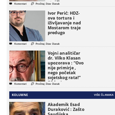
etničke grupe


Komentari
Pročitaj čitav članak
pojavljuju kao
osnovne
Ivor Perić: HDZ-
političke jedinice
ova tortura i
iživljavanje nad
Mostarom traje
predugo


Komentari
Pročitaj čitav članak
Vojni analitičar
dr. Vilko Klasan
upozorava : “Ovo
nije primirje ,
nego početak
svjetskog rata!”
(Video)


Komentari
Pročitaj čitav članak
KOLUMNE
VIŠE ČLANAKA
Akademik Esad
Duraković : Zašto
Saudijska