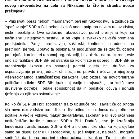
novog rukovodstva na čelu sa Nikšićem ta što je stranka uopće
preživjela?
– Pripisivati poraz nekom imaginarnom bivšem rukovodstvu, a zasluge za
“spašavanje” SDP-a BiH nekom izmaštanom potpuno novom rukovodstvu,
jeste neozbiljno. Ovo sadašnje rukovodstvo, pored promjena koje su
načinjene u njegovom sastavu, a od kojih je svakako najveća promjena
predsjednika Partije, predstavlja, suštinski, kontinuitet u odnosu na
prethodni period. Upravo ta osobina, ta mogućnost da se zadrži, obnovi
pa i ojača kontinuitet u samoj organizaciji, bez obzira na promjene, jeste
ono što razlikuje SDP BiH od stranke sa kojom ste je uporedili. SDP BiH je
organizacija izrasla na stvarnoj potrebi dijela bh. društva za
uspostavljanje prava, jednakosti, socijalne pravde i očuvanje njegovog
višenacionalnog antifašističkog karaktera. Bez obzira na novoformirane
političke entitete, SDP BiH ipak najjasnije i najsnažnije artikuliše ove
društvene potrebe i odaje sposobnost da ih podstiče, očuva i ponudi
rješenja za njihovo ostvarivanje.
Koliko će SDP BiH biti sposoban da to ubuduće radi, zavisit će od onoga
što novo rukovodstvo ponudi kao diskontinuitet u odnosu na prethodne
politike. A već je vidljivo, makar deklarativno, zakretanje ulijevo jačanjem
antifašističke tradicije unutar SDP-a BiH. Doduše, sve je izraženija
tendencija transformacije SDP-a BiH u monoetničku stranku koja djeluje
samo na dijelu Bosne i Hercegovine, ali još uvijek je, na sreću, moguće
spriječiti da i ona poprimi jednonacionalni karakter. Tu je potrebno