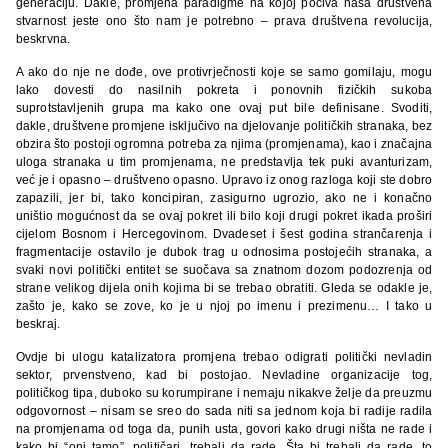
generaciju. Dakle, promjena paradigme na kojoj počiva naša društvena
stvarnost jeste ono što nam je potrebno – prava društvena revolucija,
beskrvna.
A ako do nje ne dođe, ove protivrječnosti koje se samo gomilaju, mogu
lako dovesti do nasilnih pokreta i ponovnih fizičkih sukoba
suprotstavljenih grupa ma kako one ovaj put bile definisane. Svoditi,
dakle, društvene promjene isključivo na djelovanje političkih stranaka, bez
obzira što postoji ogromna potreba za njima (promjenama), kao i značajna
uloga stranaka u tim promjenama, ne predstavlja tek puki avanturizam,
već je i opasno – društveno opasno. Upravo iz onog razloga koji ste dobro
zapazili, jer bi, tako koncipiran, zasigurno ugrozio, ako ne i konačno
uništio mogućnost da se ovaj pokret ili bilo koji drugi pokret ikada proširi
cijelom Bosnom i Hercegovinom. Dvadeset i šest godina strančarenja i
fragmentacije ostavilo je dubok trag u odnosima postojećih stranaka, a
svaki novi politički entitet se suočava sa znatnom dozom podozrenja od
strane velikog dijela onih kojima bi se trebao obratiti. Gleda se odakle je,
zašto je, kako se zove, ko je u njoj po imenu i prezimenu… I tako u
beskraj.
Ovdje bi ulogu katalizatora promjena trebao odigrati politički nevladin
sektor, prvenstveno, kad bi postojao. Nevladine organizacije tog,
političkog tipa, duboko su korumpirane i nemaju nikakve želje da preuzmu
odgovornost – nisam se sreo do sada niti sa jednom koja bi radije radila
na promjenama od toga da, punih usta, govori kako drugi ništa ne rade i
kako bi “oni tamo”, političari, trebali da rade. Šta bi trebali da rade, to