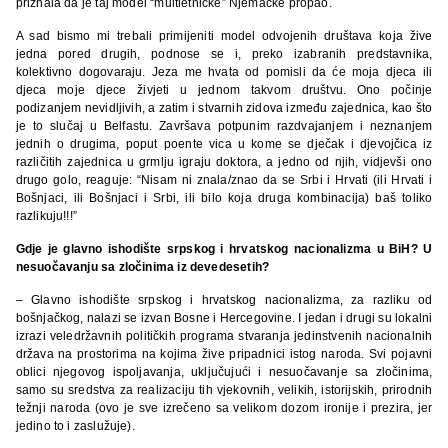
priznala da je taj model “multietničke” Njemačke propao.
A sad bismo mi trebali primijeniti model odvojenih društava koja žive
jedna pored drugih, podnose se i, preko izabranih predstavnika,
kolektivno dogovaraju. Jeza me hvata od pomisli da će moja djeca ili
djeca moje djece živjeti u jednom takvom društvu. Ono počinje
podizanjem nevidljivih, a zatim i stvarnih zidova između zajednica, kao što
je to slučaj u Belfastu. Završava potpunim razdvajanjem i neznanjem
jednih o drugima, poput poente vica u kome se dječak i djevojčica iz
različitih zajednica u grmlju igraju doktora, a jedno od njih, vidjevši ono
drugo golo, reaguje: “Nisam ni znala/znao da se Srbi i Hrvati (ili Hrvati i
Bošnjaci, ili Bošnjaci i Srbi, ili bilo koja druga kombinacija) baš toliko
razlikuju!!!”
Gdje je glavno ishodište srpskog i hrvatskog nacionalizma u BiH? U
nesuočavanju sa zločinima iz devedesetih?
– Glavno ishodište srpskog i hrvatskog nacionalizma, za razliku od
bošnjačkog, nalazi se izvan Bosne i Hercegovine. I jedan i drugi su lokalni
izrazi veledržavnih političkih programa stvaranja jedinstvenih nacionalnih
država na prostorima na kojima žive pripadnici istog naroda. Svi pojavni
oblici njegovog ispoljavanja, uključujući i nesuočavanje sa zločinima,
samo su sredstva za realizaciju tih vjekovnih, velikih, istorijskih, prirodnih
težnji naroda (ovo je sve izrečeno sa velikom dozom ironije i prezira, jer
jedino to i zaslužuje).