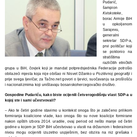
Pudarić,
šampion
Kviskoteke
,
borac Armije BiH
u opkoljenom
Sarajevu,
generalni
sekretar SDP-a,
prvi političar koji
se poklonio na
stratištima
različitih etničkih
grupa u BiH, čovjek koji je mandat potpredsjednika Federacije potrošio
obilazeći mjesta koja nije obišao ni Nisvet Džanko u
Pozitivnoj geografiji
i
prije svega ljevičar, za Tačno.net govori o ljevici, suočavanju sa prošlošću
i nacionalizmima koji uništavaju bosanskohercegovačko društvo.
Gospodine Pudariću, kako biste ocijenili četverogodišnju vlast SDP-a u
kojoj ste i sami učestvovali?
– Ako te četiri godine stavimo u kontekst onoga što je zatečeno prilikom
formiranja koalicione vlade, kao onoga što su nove koalicije formirane
nakon opštih izbora 2014. uradile, ovaj period od nešto manje od četiri
godine u kojem je SDP BiH učestvovao u vlasti na državnom i federalnom
nivou mogu ocijeniti izuzetno uspješnim, bez obzira na niz grešaka i