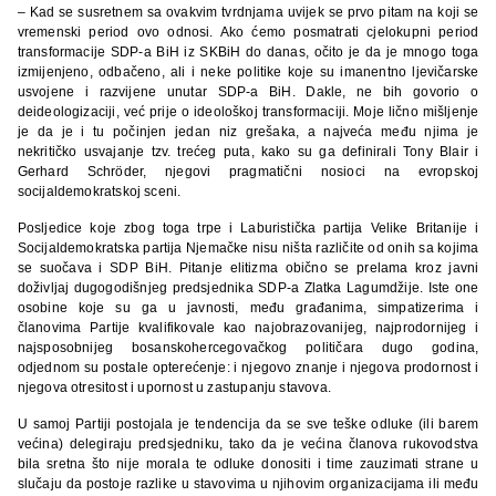
– Kad se susretnem sa ovakvim tvrdnjama uvijek se prvo pitam na koji se
vremenski period ovo odnosi. Ako ćemo posmatrati cjelokupni period
transformacije SDP-a BiH iz SKBiH do danas, očito je da je mnogo toga
izmijenjeno, odbačeno, ali i neke politike koje su imanentno ljevičarske
usvojene i razvijene unutar SDP-a BiH. Dakle, ne bih govorio o
deideologizaciji, već prije o ideološkoj transformaciji. Moje lično mišljenje
je da je i tu počinjen jedan niz grešaka, a najveća među njima je
nekritičko usvajanje tzv. trećeg puta, kako su ga definirali Tony Blair i
Gerhard Schröder, njegovi pragmatični nosioci na evropskoj
socijaldemokratskoj sceni.
Posljedice koje zbog toga trpe i Laburistička partija Velike Britanije i
Socijaldemokratska partija Njemačke nisu ništa različite od onih sa kojima
se suočava i SDP BiH. Pitanje elitizma obično se prelama kroz javni
doživljaj dugogodišnjeg predsjednika SDP-a Zlatka Lagumdžije. Iste one
osobine koje su ga u javnosti, među građanima, simpatizerima i
članovima Partije kvalifikovale kao najobrazovanijeg, najprodornijeg i
najsposobnijeg bosanskohercegovačkog političara dugo godina,
odjednom su postale opterećenje: i njegovo znanje i njegova prodornost i
njegova otresitost i upornost u zastupanju stavova.
U samoj Partiji postojala je tendencija da se sve teške odluke (ili barem
većina) delegiraju predsjedniku, tako da je većina članova rukovodstva
bila sretna što nije morala te odluke donositi i time zauzimati strane u
slučaju da postoje razlike u stavovima u njihovim organizacijama ili među