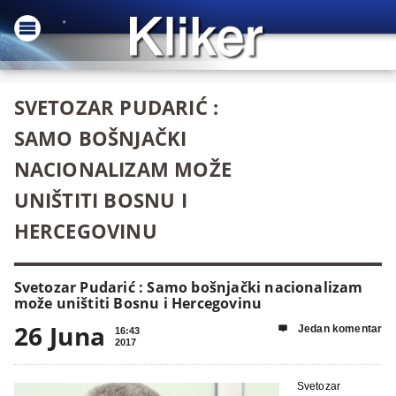
SVETOZAR PUDARIĆ :
SAMO BOŠNJAČKI
NACIONALIZAM MOŽE
UNIŠTITI BOSNU I
HERCEGOVINU
Svetozar Pudarić : Samo bošnjački nacionalizam
može uništiti Bosnu i Hercegovinu
26 Juna
Jedan komentar

16:43
2017
Svetozar