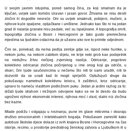
U svojim javnim istupima, pored samog čina, za koji smatram da je
ključan, uvijek sam koristio izravan i jasan govor. Žrtvama se nisu desili
zločini ili dogodile nesreće. Oni su uvijek smaknuti, pobijeni, mučeni, a
njihove kuće spaljene, opljačkane i uništene. Jednako kao što ni na jedan
grad ili naselje granate nisu padale, već su ispaljivane. A topografija smrti,
topografija zločina u Bosni i Hercegovini je tako gusto premrežena
mjestima sa ljudskim ostacima da je užasno ako sve to primite odjednom.
Čini se, ponekad, da nema pedlja zemlje gdje se, ispod neke humke, u
nekom jarku, na nekom zabitom dijelu, ne krije neki grob kao podsjetnik
na nedužnu žrtvu nečijeg zvjerskog nasilja. Odricanje, pogotovo
kolektivno odricanje zločina počinjenog u ime onog koji ga odriče, u
stvari, čini ljude saučesnicima u nečemu što niti bi sami uradili, niti bi
dozvolili da se uradi kad bi mogli spriječiti. Optužujući druge da
pokušavaju nametnuti kolektivnu krivicu, ti zaštitnici, kroz odricanje,
upravo to nameću vlastitom podložnom puku. Jedan je jedini razlog za to:
držati ljude strahom i mržnjom odvojene kako se ne bi desilo da budu
ugroženi njihovi ekonomski interesi, njihova moć i vlast, stalni niz zločina
bez kazne.
Mlade podižu i odgajaju u neznanju, pune im glave mitovima i stvaraju
društvo emocionalnih i intelektualnih bogalja. Pokušavam zamisliti kako
autobusi školske djece dolaze iz svih krajeva Bosne i Hercegovine na čas
istorije, recimo, u prostorije predratnog ženskog zatvora u Ljubuškom ili u