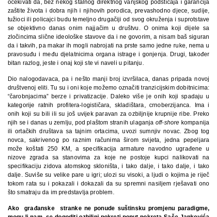
očekivati da, bez nekog stalnog direktnog vanjskog podsticaja i garancija
zaštite života i dobra njih i njihovih porodica, prevashodno djece, sudije,
tužioci ili policajci budu temeljno drugačiji od svog okruženja i suprotstave
se objektivno danas onim najjačim u društvu. O onima koji dijele sa
zločincima slične ideološke stavove da i ne govorim, a nisam baš siguran
da i takvih, pa makar ih mogli nabrojati na prste samo jedne ruke, nema u
pravosuđu i među djelatnicima organa istrage i gonjenja. Drugi, također
bitan razlog, jeste i onaj koji ste vi naveli u pitanju.
Dio nalogodavaca, pa i nešto manji broj izvršilaca, danas pripada novoj
društvenoj eliti. Tu su i oni koje možemo označiti tranzicijskim dobitnicima:
“čarobnjacima” berze i privatizacije. Daleko više je onih koji spadaju u
kategorije ratnih profitera-logističara, skladištara, crnoberzijanca. Ima i
onih koji su bili ili su još uvijek paravan za ozbiljnije krupnije ribe. Preko
njih se i danas u zemlju, pod plaštom stranih ulaganja
off-shore
kompanija
ili ortačkih društava sa tajnim ortacima, uvozi sumnjiv novac. Zbog tog
novca, sakrivenog po raznim računima širom svijeta, jedna pepeljara
može koštati 250 KM, a specifikacija armature navodno ugrađene u
nizove zgrada sa stanovima za koje ne postoje kupci nalikovati na
specifikaciju zidova atomskog skloništa, i tako dalje, i tako dalje, i tako
dalje. Suviše su velike pare u igri; ulozi su visoki, a ljudi o kojima je riječ
tokom rata su i pokazali i dokazali da su spremni nasiljem rješavati ono
što smatraju da im predstavlja problem.
Ako građanske stranke ne ponude suštinsku promjenu paradigme,
mogu li nam se dogoditi ozbiljni pokreti poput pokreta Saše Jankovića