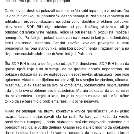
leći na leđa i predati se pred prijetnjom.
Dakle, ovi protesti su pokazali da niti ono što sebi tepa da je vanstranačka
ljevica, niti oni koji su populistički desno nemaju ni znanja ni kapaciteta da
artikulišu i provedu iskazanu narodnu volju vlastitim direktnim političkim
aktivizmom. SDP BiH nije odustao od populističkog aktivizma, ali je
odustao od svake vrste nasilja. Teško je biti nenasilni populista, možda i
nemoguće. Pa čak je i pokret zasnovan na nenasilju koji je u kolonijalnoj
Indiji pokrenuo Mahatma Gandhi završio krvavim pokoljima u toku
preseljenja miliona stanovnika indijskog potkontinenta i razgraničenja na
dvije novonastale slobodne države: Indiju i Pakistan.
Šta SDP BiH treba, a od čega se udaljio? Jednostavno: SDP BiH treba da
govori riječi koje ljudi razumiju, da se ljudima obraća neposredno, da
pokaže i dokaže da su svi esdepeovci i esdepeovke, uključujući i one koje
uglavnom viđamo u odijelima na televiziji, tu u svojim kvartovima, ulicama,
mjestima, uvijek zajedno sa svojim komšijama, poznanicima, sugrađanima
i da dijele sve probleme svoje zajednice. Moraju pokazati da su spremni
da za zajednicu, u mjeri u kojoj im je ta zajednica dala, ali i više, učine
toliko da se barem dio problema riješi ili počne rješavati.
Nikad ne pristajati na stigmu kolektivne krivice “političara“ i uvijek jasno
razgraničavati i objašnjavati šta ko radi. Pa kad vam kažu da vodite
predizbornu kampanju, onda slobodno možete odgovoriti potvrdno i s
ponosom reći da je vodite djelima. Glasno reći da je prirodno da očekujete
da se ta djela i priznaju i da vam se omogući da nastavite raditi u korist