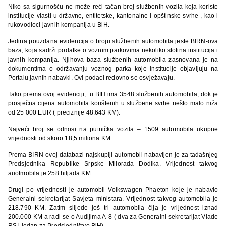
Niko sa sigurnošću ne može reći tačan broj službenih vozila koja koriste
institucije vlasti u državne, entitetske, kantonalne i opštinske svrhe , kao i
rukovodioci javnih kompanija u BiH.
Jedina pouzdana evidencija o broju službenih automobila jeste BIRN-ova
baza, koja sadrži podatke o voznim parkovima nekoliko stotina institucija i
javnih kompanija. Njihova baza službenih automobila zasnovana je na
dokumentima o održavanju voznog parka koje institucije objavljuju na
Portalu javnih nabavki. Ovi podaci redovno se osvježavaju.
Tako prema ovoj evidenciji, u BIH ima 3548 službenih automobila, dok je
prosječna cijena automobila korištenih u službene svrhe nešto malo niža
od 25 000 EUR ( preciznije 48.643 KM).
Najveći broj se odnosi na putnička vozila – 1509 automobila ukupne
vrijednosti od skoro 18,5 miliona KM.
Prema BIRN-ovoj databazi najskuplji automobil nabavljen je za tadašnjeg
Predsjednika Republike Srpske Milorada Dodika. Vrijednost takvog
auotmobila je 258 hiljada KM.
Drugi po vrijednosti je automobil Volkswagen Phaeton koje je nabavio
Generalni sekretarijat Savjeta ministara. Vrijednost takvog automobila je
218.790 KM. Zatim slijede još tri automobila čija je vrijednost iznad
200.000 KM a radi se o Audijima A-8 ( dva za Generalni sekretarijat Vlade
RS i jedan za Predsjedništvo BiH).