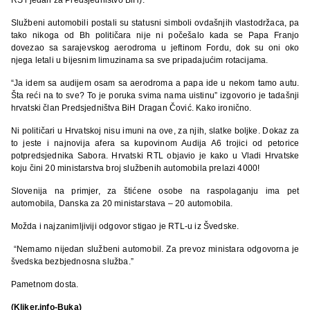
Službeni automobili postali su statusni simboli ovdašnjih vlastodržaca, pa
tako nikoga od Bh političara nije ni počešalo kada se Papa Franjo
dovezao sa sarajevskog aerodroma u jeftinom Fordu, dok su oni oko
njega letali u bijesnim limuzinama sa sve pripadajućim rotacijama.
“Ja idem sa audijem osam sa aerodroma a papa ide u nekom tamo autu.
Šta reći na to sve? To je poruka svima nama uistinu” izgovorio je tadašnji
hrvatski član Predsjedništva BiH Dragan Čović. Kako ironično.
Ni političari u Hrvatskoj nisu imuni na ove, za njih, slatke boljke. Dokaz za
to jeste i najnovija afera sa kupovinom Audija A6 trojici od petorice
potpredsjednika Sabora. Hrvatski RTL objavio je kako u Vladi Hrvatske
koju čini 20 ministarstva broj službenih automobila prelazi 4000!
Slovenija na primjer, za štićene osobe na raspolaganju ima pet
automobila, Danska za 20 ministarstava – 20 automobila.
Možda i najzanimljiviji odgovor stigao je RTL-u iz Švedske.
“Nemamo nijedan službeni automobil. Za prevoz ministara odgovorna je
švedska bezbjednosna služba.”
Pametnom dosta.
(Kliker.info-Buka)