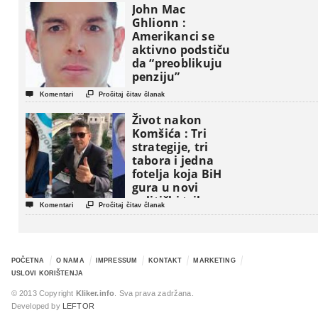
John Mac
Ghlionn :
Amerikanci se
aktivno podstiču
da “preoblikuju
penziju”


Komentari
Pročitaj čitav članak
Život nakon
Komšića : Tri
strategije, tri
tabora i jedna
fotelja koja BiH
gura u novi
politički triler


Komentari
Pročitaj čitav članak
POČETNA
O NAMA
IMPRESSUM
KONTAKT
MARKETING
USLOVI KORIŠTENJA
© 2013 Copyright
Kliker.info
. Sva prava zadržana.
Developed by
LEFTOR