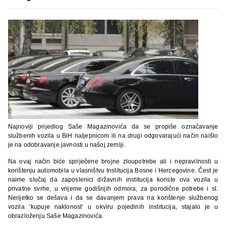
Najnoviji prijedlog Saše Magazinovića da se propiše označavanje
službenih vozila u BiH naljepnicom ili na drugi odgovarajući način naišlo
je na odobravanje javnosti u našoj zemlji.
Na ovaj način biće spriječene brojne zloupotrebe ali i nepravilnosti u
korištenju automobila u vlasništvu Institucija Bosne i Hercegovine. Čest je
naime slučaj da zaposlenici državnih institucija koriste ova vozila u
privatne svrhe, u vrijeme godišnjih odmora, za porodične potrebe i sl.
Nerijetko se dešava i da se davanjem prava na korištenje službenog
vozila ‘kupuje naklonost’ u okviru pojedinih institucija, stajalo je u
obrazloženju Saše Magazinovića.