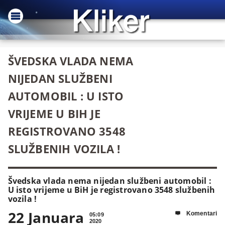
ŠVEDSKA VLADA NEMA
NIJEDAN SLUŽBENI
AUTOMOBIL : U ISTO
VRIJEME U BIH JE
REGISTROVANO 3548
SLUŽBENIH VOZILA !
Švedska vlada nema nijedan službeni automobil :
U isto vrijeme u BiH je registrovano 3548 službenih
vozila !
22 Januara
Komentari

05:09
2020