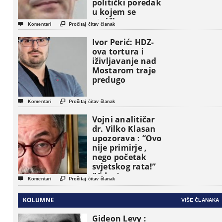
politički poredak
u kojem se
etničke grupe


Komentari
Pročitaj čitav članak
pojavljuju kao
osnovne
Ivor Perić: HDZ-
političke jedinice
ova tortura i
iživljavanje nad
Mostarom traje
predugo


Komentari
Pročitaj čitav članak
Vojni analitičar
dr. Vilko Klasan
upozorava : “Ovo
nije primirje ,
nego početak
svjetskog rata!”
(Video)


Komentari
Pročitaj čitav članak
KOLUMNE
VIŠE ČLANAKA
Gideon Levy :