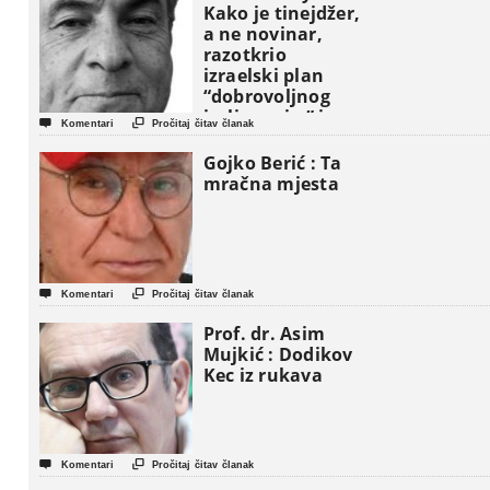
Kako je tinejdžer,
a ne novinar,
razotkrio
izraelski plan
“dobrovoljnog
iseljavanja ” iz


Komentari
Pročitaj čitav članak
Gaze
Gojko Berić : Ta
mračna mjesta


Komentari
Pročitaj čitav članak
Prof. dr. Asim
Mujkić : Dodikov
Kec iz rukava


Komentari
Pročitaj čitav članak