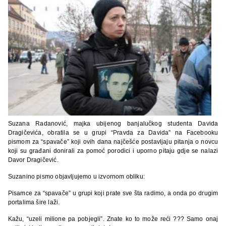
Suzana Radanović, majka ubijenog banjalučkog studenta Davida
Dragičevića, obratila se u grupi “Pravda za Davida” na Facebooku
pismom za “spavače” koji ovih dana najčešće postavljaju pitanja o novcu
koji su građani donirali za pomoć porodici i uporno pitaju gdje se nalazi
Davor Dragičević.
Suzanino pismo objavljujemo u izvornom obliku:
Pisamce za “spavače” u grupi koji prate sve šta radimo, a onda po drugim
portalima šire laži.
Kažu, “uzeli milione pa pobjegli”. Znate ko to može reći ??? Samo onaj