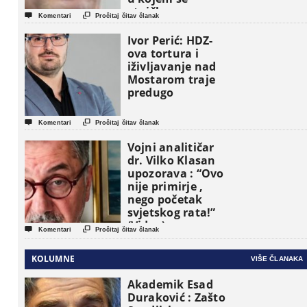
etničke grupe


Komentari
Pročitaj čitav članak
pojavljuju kao
osnovne
Ivor Perić: HDZ-
političke jedinice
ova tortura i
iživljavanje nad
Mostarom traje
predugo


Komentari
Pročitaj čitav članak
Vojni analitičar
dr. Vilko Klasan
upozorava : “Ovo
nije primirje ,
nego početak
svjetskog rata!”
(Video)


Komentari
Pročitaj čitav članak
KOLUMNE
VIŠE ČLANAKA
Akademik Esad
Duraković : Zašto