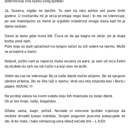
antihrist koji zna cijenu svog djeteta!
Ja, Suzana, nigdje ne bježim. Tu sam na istoj adresi već pune četiri
godine. U novčaniku mi je veća promaja nego ikad i to me ne interesuje,
jer sve materijalno za mene je izgubilo vrijednost onoga dana kad mi je
dijete nestalo.
Davor je tamo gdje mora biti. Čuva se da ga bagra ne ubije, jer je duga
borba pred njim.
Pare koje su ljudi uplaćivali na njegov račun su još uvijek na njemu. Može
se provjeriti u banci.
Neljudi, pošto vam je najveća muka vezana za pare, ja vam od srca želim
da dođete do njih na isti način na koji smo mi došli.
Vidim da vas ne interesuje što je naše dijete mučki ubijeno, što se njegovo
ubistvo prikriva, što se šire laži o njemu. Vodi vas ista zvijezda kao i Burlu i
jatake. NOVAC !!!
Ne postoji valuta na ovom svijetu koju bih mijenjala za svoje dijete.
On je bio moje, naše, bogatstvo.
Džaba vama, bagri, pričati. Nemate vi osnovne ljudske osjećaje da
možete shvatiti ljubav roditelja. Svojim poganim jezicima pokazujete ko
ste, ili ko niste, i tako okrnjenog uma nikad nećete biti – LJUDI.