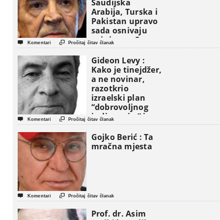
Saudijska
Arabija, Turska i
Pakistan upravo
sada osnivaju
vojni savez?


Komentari
Pročitaj čitav članak
Gideon Levy :
Kako je tinejdžer,
a ne novinar,
razotkrio
izraelski plan
“dobrovoljnog
iseljavanja ” iz


Komentari
Pročitaj čitav članak
Gaze
Gojko Berić : Ta
mračna mjesta


Komentari
Pročitaj čitav članak
Prof. dr. Asim