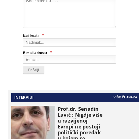
*
Nadimak:
*
E-mail adresa:
INTERVJUI
VIŠE ČLANAKA
Prof.dr. Senadin
Lavić : Nigdje više
u razvijenoj
Evropi ne postoji
politički poredak
u kojem se