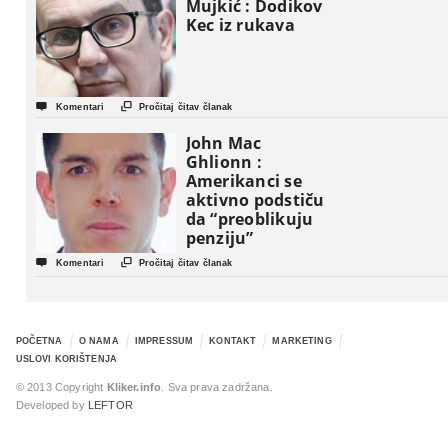
Mujkić : Dodikov
Kec iz rukava


Komentari
Pročitaj čitav članak
John Mac
Ghlionn :
Amerikanci se
aktivno podstiču
da “preoblikuju
penziju”


Komentari
Pročitaj čitav članak
POČETNA
O NAMA
IMPRESSUM
KONTAKT
MARKETING
USLOVI KORIŠTENJA
© 2013 Copyright
Kliker.info
. Sva prava zadržana.
Developed by
LEFTOR