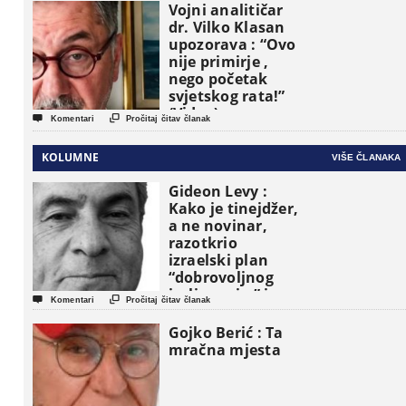
Vojni analitičar
dr. Vilko Klasan
upozorava : “Ovo
nije primirje ,
nego početak
svjetskog rata!”
(Video)


Komentari
Pročitaj čitav članak
KOLUMNE
VIŠE ČLANAKA
Gideon Levy :
Kako je tinejdžer,
a ne novinar,
razotkrio
izraelski plan
“dobrovoljnog
iseljavanja ” iz


Komentari
Pročitaj čitav članak
Gaze
Gojko Berić : Ta
mračna mjesta