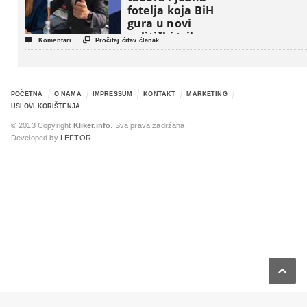
fotelja koja BiH
gura u novi
politički triler


Komentari
Pročitaj čitav članak
POČETNA
O NAMA
IMPRESSUM
KONTAKT
MARKETING
USLOVI KORIŠTENJA
© 2013 Copyright
Kliker.info
. Sva prava zadržana.
Developed by
LEFTOR
