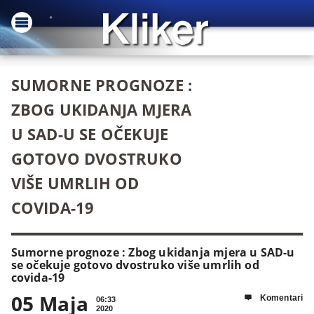
SUMORNE PROGNOZE :
ZBOG UKIDANJA MJERA
U SAD-U SE OČEKUJE
GOTOVO DVOSTRUKO
VIŠE UMRLIH OD
COVIDA-19
Sumorne prognoze : Zbog ukidanja mjera u SAD-u
se očekuje gotovo dvostruko više umrlih od
covida-19
05 Maja
Komentari

06:33
2020