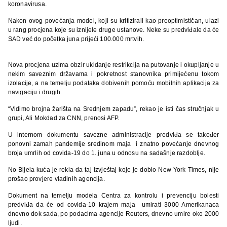
koronavirusa.
Nakon ovog povećanja model, koji su kritizirali kao preoptimističan, ulazi
u rang procjena koje su iznijele druge ustanove. Neke su predviđale da će
SAD već do početka juna prijeći 100.000 mrtvih.
Nova procjena uzima obzir ukidanje restrikcija na putovanje i okupljanje u
nekim saveznim državama i pokretnost stanovnika primijećenu tokom
izolacije, a na temelju podataka dobivenih pomoću mobilnih aplikacija za
navigaciju i drugih.
“Vidimo brojna žarišta na Srednjem zapadu”, rekao je isti čas stručnjak u
grupi, Ali Mokdad za CNN, prenosi AFP.
U internom dokumentu savezne administracije predviđa se također
ponovni zamah pandemije sredinom maja i znatno povećanje dnevnog
broja umrlih od covida-19 do 1. juna u odnosu na sadašnje razdoblje.
No Bijela kuća je rekla da taj izvještaj koje je dobio New York Times, nije
prošao provjere vladinih agencija.
Dokument na temelju modela Centra za kontrolu i prevenciju bolesti
predviđa da će od covida-10 krajem maja umirati 3000 Amerikanaca
dnevno dok sada, po podacima agencije Reuters, dnevno umire oko 2000
ljudi.