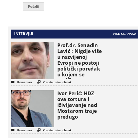
INTERVJUI
VIŠE ČLANAKA
Prof.dr. Senadin
Lavić : Nigdje više
u razvijenoj
Evropi ne postoji
politički poredak
u kojem se
etničke grupe


Komentari
Pročitaj čitav članak
pojavljuju kao
osnovne
Ivor Perić: HDZ-
političke jedinice
ova tortura i
iživljavanje nad
Mostarom traje
predugo


Komentari
Pročitaj čitav članak