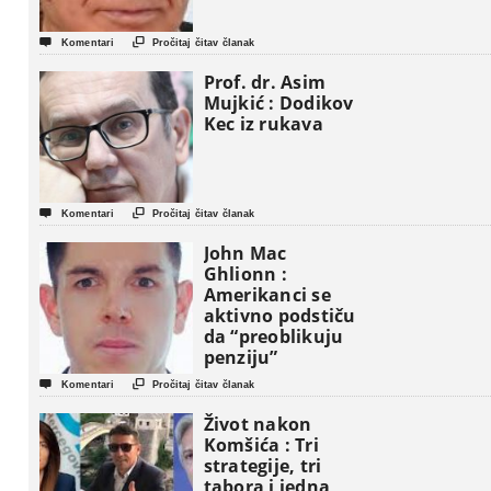


Komentari
Pročitaj čitav članak
Prof. dr. Asim
Mujkić : Dodikov
Kec iz rukava


Komentari
Pročitaj čitav članak
John Mac
Ghlionn :
Amerikanci se
aktivno podstiču
da “preoblikuju
penziju”


Komentari
Pročitaj čitav članak
Život nakon
Komšića : Tri
strategije, tri
tabora i jedna