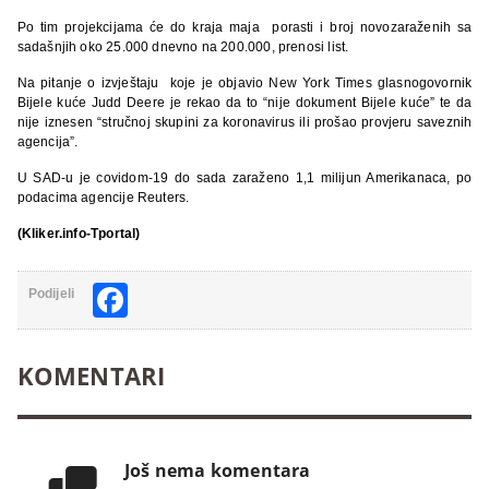
Po tim projekcijama će do kraja maja porasti i broj novozaraženih sa
sadašnjih oko 25.000 dnevno na 200.000, prenosi list.
Na pitanje o izvještaju koje je objavio New York Times glasnogovornik
Bijele kuće Judd Deere je rekao da to “nije dokument Bijele kuće” te da
nije iznesen “stručnoj skupini za koronavirus ili prošao provjeru saveznih
agencija”.
U SAD-u je covidom-19 do sada zaraženo 1,1 milijun Amerikanaca, po
podacima agencije Reuters.
(Kliker.info-Tportal)
Facebook
Podijeli
KOMENTARI
Još nema komentara
