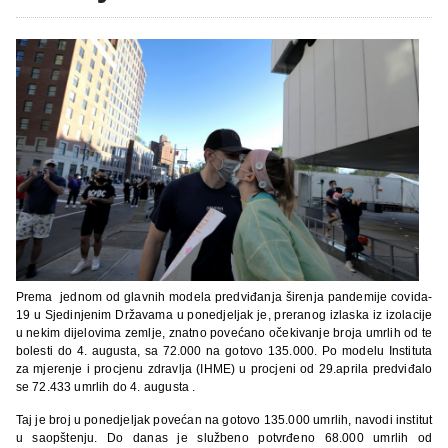
Prema jednom od glavnih modela predviđanja širenja pandemije covida-
19 u Sjedinjenim Državama u ponedjeljak je, preranog izlaska iz izolacije
u nekim dijelovima zemlje, znatno povećano očekivanje broja umrlih od te
bolesti do 4. augusta, sa 72.000 na gotovo 135.000. Po modelu Instituta
za mjerenje i procjenu zdravlja (IHME) u procjeni od 29.aprila predviđalo
se 72.433 umrlih do 4. augusta .
Taj je broj u ponedjeljak povećan na gotovo 135.000 umrlih, navodi institut
u saopštenju. Do danas je službeno potvrđeno 68.000 umrlih od