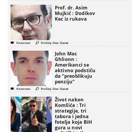
Prof. dr. Asim
Mujkić : Dodikov
Kec iz rukava


Komentari
Pročitaj čitav članak
John Mac
Ghlionn :
Amerikanci se
aktivno podstiču
da “preoblikuju
penziju”


Komentari
Pročitaj čitav članak
Život nakon
Komšića : Tri
strategije, tri
tabora i jedna
fotelja koja BiH
gura u novi