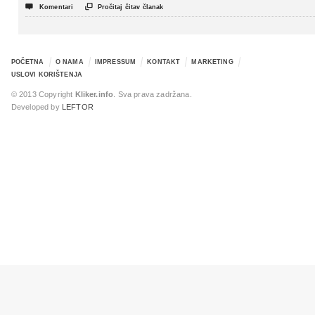
politički triler


Komentari
Pročitaj čitav članak
POČETNA
O NAMA
IMPRESSUM
KONTAKT
MARKETING
USLOVI KORIŠTENJA
© 2013 Copyright
Kliker.info
. Sva prava zadržana.
Developed by
LEFTOR