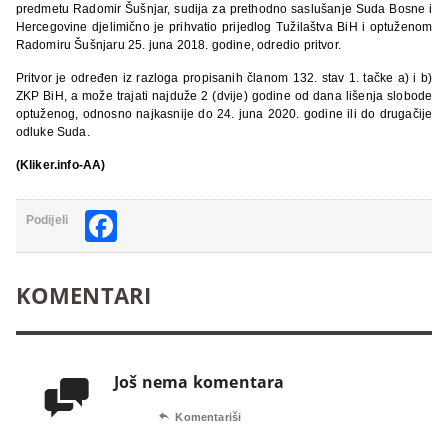
predmetu Radomir Šušnjar, sudija za prethodno saslušanje Suda Bosne i
Hercegovine djelimično je prihvatio prijedlog Tužilaštva BiH i optuženom
Radomiru Šušnjaru 25. juna 2018. godine, odredio pritvor.
Pritvor je određen iz razloga propisanih članom 132. stav 1. tačke a) i b)
ZKP BiH, a može trajati najduže 2 (dvije) godine od dana lišenja slobode
optuženog, odnosno najkasnije do 24. juna 2020. godine ili do drugačije
odluke Suda.
(Kliker.info-AA)
Facebook
Podijeli
KOMENTARI
Još nema komentara


Komentariši