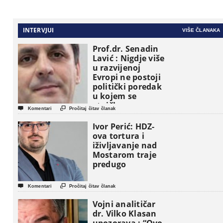
INTERVJUI
VIŠE ČLANAKA
Prof.dr. Senadin
Lavić : Nigdje više
u razvijenoj
Evropi ne postoji
politički poredak
u kojem se
etničke grupe


Komentari
Pročitaj čitav članak
pojavljuju kao
osnovne
Ivor Perić: HDZ-
političke jedinice
ova tortura i
iživljavanje nad
Mostarom traje
predugo


Komentari
Pročitaj čitav članak
Vojni analitičar
dr. Vilko Klasan