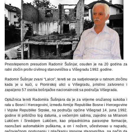
Prvostepenom presudom Radomir Šušnjar, osuđen je na 20 godina za
ratni zločin protiv civilnog stanovništva u Višegradu 1992. godine.
Radomir Šušnjar zvani “Lalco”, tereti se za sudjelovanje u ratnom zločinu
kada je u kući, u Pionirskoj ulici u Višegradu, prisilno zatvoreno i
zapaljeno 57 osoba bošnjačke nacionalnosti sa područja Višegrada.
Optužnica tereti Radomira Šušnjara da je za vrijeme oružanog sukoba i
rata u Bosni i Hercegovini, između Armije Republike Bosne i Hercegovine
i Vojske Republike Srpske, na području općine Višegrad 14. juna 1992.
godine ili približno tog datuma, u večernjim satima, zajedno sa Milanom
Lukićem i Sredojem Lukićem, kao pripadnicima paravojne formacije,
naoružani automatskim puškama, a on i nožem, učestvovao u napadu,
nečovječnom postupanju i pljačkanju imovine stanovništva, na način da