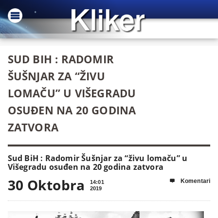
SUD BIH : RADOMIR
ŠUŠNJAR ZA “ŽIVU
LOMAČU” U VIŠEGRADU
OSUĐEN NA 20 GODINA
ZATVORA
Sud BiH : Radomir Šušnjar za “živu lomaču” u
Višegradu osuđen na 20 godina zatvora
30 Oktobra
Komentari

14:01
2019