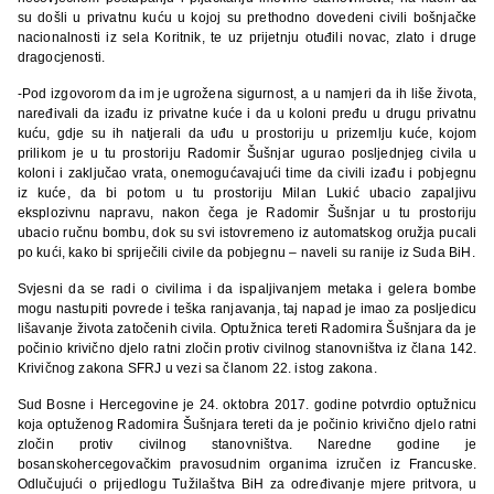
su došli u privatnu kuću u kojoj su prethodno dovedeni civili bošnjačke
nacionalnosti iz sela Koritnik, te uz prijetnju otuđili novac, zlato i druge
dragocjenosti.
-Pod izgovorom da im je ugrožena sigurnost, a u namjeri da ih liše života,
naređivali da izađu iz privatne kuće i da u koloni pređu u drugu privatnu
kuću, gdje su ih natjerali da uđu u prostoriju u prizemlju kuće, kojom
prilikom je u tu prostoriju Radomir Šušnjar ugurao posljednjeg civila u
koloni i zaključao vrata, onemogućavajući time da civili izađu i pobjegnu
iz kuće, da bi potom u tu prostoriju Milan Lukić ubacio zapaljivu
eksplozivnu napravu, nakon čega je Radomir Šušnjar u tu prostoriju
ubacio ručnu bombu, dok su svi istovremeno iz automatskog oružja pucali
po kući, kako bi spriječili civile da pobjegnu – naveli su ranije iz Suda BiH.
Svjesni da se radi o civilima i da ispaljivanjem metaka i gelera bombe
mogu nastupiti povrede i teška ranjavanja, taj napad je imao za posljedicu
lišavanje života zatočenih civila. Optužnica tereti Radomira Šušnjara da je
počinio krivično djelo ratni zločin protiv civilnog stanovništva iz člana 142.
Krivičnog zakona SFRJ u vezi sa članom 22. istog zakona.
Sud Bosne i Hercegovine je 24. oktobra 2017. godine potvrdio optužnicu
koja optuženog Radomira Šušnjara tereti da je počinio krivično djelo ratni
zločin protiv civilnog stanovništva. Naredne godine je
bosanskohercegovačkim pravosudnim organima izručen iz Francuske.
Odlučujući o prijedlogu Tužilaštva BiH za određivanje mjere pritvora, u