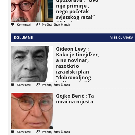
upozorava : “Ovo
nije primirje ,
nego početak
svjetskog rata!”
(Video)


Komentari
Pročitaj čitav članak
KOLUMNE
VIŠE ČLANAKA
Gideon Levy :
Kako je tinejdžer,
a ne novinar,
razotkrio
izraelski plan
“dobrovoljnog
iseljavanja ” iz


Komentari
Pročitaj čitav članak
Gaze
Gojko Berić : Ta
mračna mjesta


Komentari
Pročitaj čitav članak