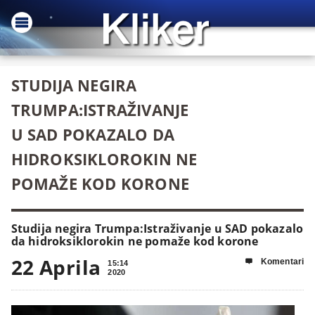
STUDIJA NEGIRA
TRUMPA:ISTRAŽIVANJE
U SAD POKAZALO DA
HIDROKSIKLOROKIN NE
POMAŽE KOD KORONE
Studija negira Trumpa:Istraživanje u SAD pokazalo
da hidroksiklorokin ne pomaže kod korone
22 Aprila
Komentari

15:14
2020