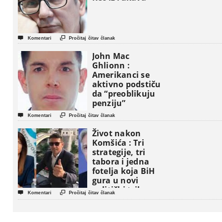


Komentari
Pročitaj čitav članak
John Mac
Ghlionn :
Amerikanci se
aktivno podstiču
da “preoblikuju
penziju”


Komentari
Pročitaj čitav članak
Život nakon
Komšića : Tri
strategije, tri
tabora i jedna
fotelja koja BiH
gura u novi
politički triler


Komentari
Pročitaj čitav članak