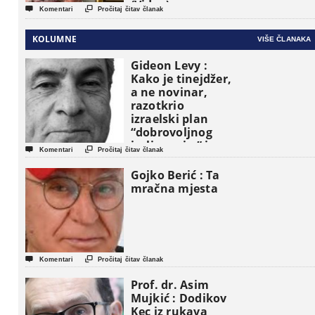
(Video)


Komentari
Pročitaj čitav članak
KOLUMNE
VIŠE ČLANAKA
Gideon Levy :
Kako je tinejdžer,
a ne novinar,
razotkrio
izraelski plan
“dobrovoljnog
iseljavanja ” iz


Komentari
Pročitaj čitav članak
Gaze
Gojko Berić : Ta
mračna mjesta


Komentari
Pročitaj čitav članak
Prof. dr. Asim
Mujkić : Dodikov
Kec iz rukava