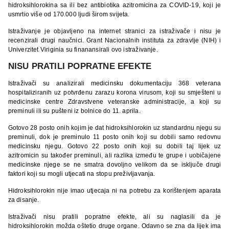
hidroksihlorokina sa ili bez antibiotika azitromicina za COVID-19, koji je
usmrtio više od 170.000 ljudi širom svijeta.
Istraživanje je objavljeno na internet stranici za istraživače i nisu je
recenzirali drugi naučnici. Grant Nacionalnih instituta za zdravlje (NIH) i
Univerzitet Viriginia su finanansirali ovo istraživanje.
NISU PRATILI POPRATNE EFEKTE
Istraživači su analizirali medicinsku dokumentaciju 368 veterana
hospitaliziranih uz potvrđenu zarazu korona virusom, koji su smješteni u
medicinske centre Zdravstvene veteranske administracije, a koji su
preminuli ili su pušteni iz bolnice do 11. aprila.
Gotovo 28 posto onih kojim je dat hidroksihlorokin uz standardnu njegu su
preminuli, dok je preminulo 11 posto onih koji su dobili samo redovnu
medicinsku njegu. Gotovo 22 posto onih koji su dobili taj lijek uz
azitromicin su također preminuli, ali razlika između te grupe i uobičajene
medicinske njege se ne smatra dovoljno velikom da se isključe drugi
faktori koji su mogli utjecati na stopu preživljavanja.
Hidroksihlorokin nije imao utjecaja ni na potrebu za korištenjem aparata
za disanje.
Istraživači nisu pratili popratne efekte, ali su naglasili da je
hidroksihlorokin možda oštetio druge organe. Odavno se zna da lijek ima