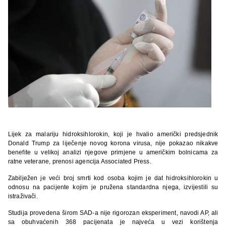
Lijek za malariju hidroksihlorokin, koji je hvalio američki predsjednik
Donald Trump za liječenje novog korona virusa, nije pokazao nikakve
benefite u velikoj analizi njegove primjene u američkim bolnicama za
ratne veterane, prenosi agencija Associated Press.
Zabilježen je veći broj smrti kod osoba kojim je dat hidroksihlorokin u
odnosu na pacijente kojim je pružena standardna njega, izvijestili su
istraživači.
Studija provedena širom SAD-a nije rigorozan eksperiment, navodi AP, ali
sa obuhvaćenih 368 pacijenata je najveća u vezi korištenja