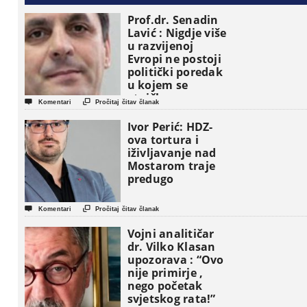
Prof.dr. Senadin
Lavić : Nigdje više
u razvijenoj
Evropi ne postoji
politički poredak
u kojem se
etničke grupe


Komentari
Pročitaj čitav članak
pojavljuju kao
osnovne
Ivor Perić: HDZ-
političke jedinice
ova tortura i
iživljavanje nad
Mostarom traje
predugo


Komentari
Pročitaj čitav članak
Vojni analitičar
dr. Vilko Klasan
upozorava : “Ovo
nije primirje ,
nego početak
svjetskog rata!”