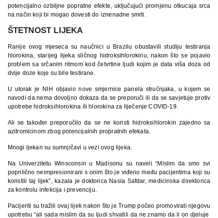
potencijalno ozbiljne popratne efekte, uključujući promjenu otkucaja srca
na način koji bi mogao dovesti do iznenadne smrti.
ŠTETNOST LIJEKA
Ranije ovog mjeseca su naučnici u Brazilu obustavili studiju testiranja
hlorokina, starijeg lijeka sličnog hidroksihlorokinu, nakon što se pojavio
problem sa srčanim ritmom kod četvrtine ljudi kojim je data viša doza od
dvije doze koje su bile testirane.
U utorak je NIH objavio nove smjernice panela stručnjaka, u kojem se
navodi da nema dovoljno dokaza da se preporuči ili da se savjetuje protiv
upotrebe hidroksihlorokina ili hlorokina za liječenje COVID-19.
Ali se također preporučilo da se ne koristi hidroksihlorokin zajedno sa
azitromicinom zbog potencijalnih propratnih efekata.
Mnogi ljekari su sumnjičavi u vezi ovog lijeka.
Na Univerzitetu Winsconsin u Madisonu su naveli “Mislim da smo svi
poprilično neimpresionirani s onim što je viđeno među pacijentima koji su
koristili taj lijek”, kazala je doktorica Nasia Safdar, medicinska direktorica
za kontrolu infekcija i prevenciju.
Pacijenti su tražili ovaj lijek nakon što je Trump počeo promovirati njegovu
upotrebu “ali sada mislim da su ljudi shvatili da ne znamo da li on djeluje