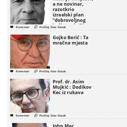
a ne novinar,
razotkrio
izraelski plan
“dobrovoljnog
iseljavanja ” iz


Komentari
Pročitaj čitav članak
Gaze
Gojko Berić : Ta
mračna mjesta


Komentari
Pročitaj čitav članak
Prof. dr. Asim
Mujkić : Dodikov
Kec iz rukava


Komentari
Pročitaj čitav članak
John Mac