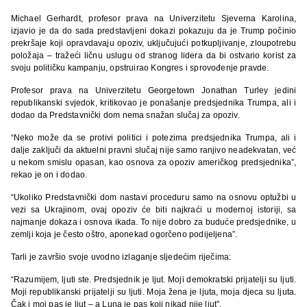
Michael Gerhardt​,
profesor prava na Univerzitetu Sjeverna Karolina,
izjavio je da do sada predstavljeni dokazi pokazuju da je Trump počinio
prekršaje koji opravdavaju opoziv, uključujući potkupljivanje, zloupotrebu
položaja – tražeći ličnu uslugu od stranog lidera da bi ostvario korist za
svoju političku kampanju, opstruirao Kongres i sprovođenje pravde.
Profesor prava na Univerzitetu Georgetown Jonathan Turley​
jedini
republikanski svjedok, kritikovao je ponašanje predsjednika Trumpa, ali i
dodao da Predstavnički dom nema snažan slučaj za opoziv.
“Neko može da se protivi politici i potezima predsjednika Trumpa, ali i
dalje zaključi da aktuelni pravni slučaj nije samo ranjivo neadekvatan, već
u nekom smislu opasan, kao osnova za opoziv američkog predsjednika”,
rekao je on i dodao.
“Ukoliko Predstavnički dom nastavi proceduru samo na osnovu optužbi u
vezi sa Ukrajinom, ovaj opoziv će biti najkraći u modernoj istoriji, sa
najmanje dokaza i osnova ikada. To nije dobro za buduće predsjednike, u
zemlji koja je često oštro, aponekad ogorčeno podijeljena”.
Tarli je završio svoje uvodno izlaganje sljedećim riječima:
“Razumijem, ljuti ste. Predsjednik je ljut. Moji demokratski prijatelji su ljuti.
Moji republikanski prijatelji su ljuti. Moja žena je ljuta, moja djeca su ljuta.
Čak i moj pas je ljut – a Luna je pas koji nikad nije ljut”.