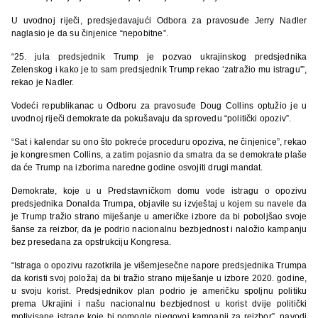
U uvodnoj riječi, predsjedavajući Odbora za pravosuđe Jerry Nadler
naglasio je da su činjenice “nepobitne”.
“25. jula predsjednik Trump je pozvao ukrajinskog predsjednika
Zelenskog i kako je to sam predsjednik Trump rekao ‘zatražio mu istragu'”,
rekao je Nadler.
Vodeći republikanac u Odboru za pravosuđe Doug Collins optužio je u
uvodnoj riječi demokrate da pokušavaju da sprovedu “politički opoziv”.
“Sat i kalendar su ono što pokreće proceduru opoziva, ne činjenice”, rekao
je kongresmen Collins, a zatim pojasnio da smatra da se demokrate plaše
da će Trump na izborima naredne godine osvojiti drugi mandat.
Demokrate, koje u u Predstavničkom domu vode istragu o opozivu
predsjednika Donalda Trumpa, objavile su izvještaj u kojem su navele da
je Trump tražio strano miješanje u američke izbore da bi poboljšao svoje
šanse za reizbor, da je podrio nacionalnu bezbjednost i naložio kampanju
bez presedana za opstrukciju Kongresa.
“Istraga o opozivu razotkrila je višemjesečne napore predsjednika Trumpa
da koristi svoj položaj da bi tražio strano miješanje u izbore 2020. godine,
u svoju korist. Predsjednikov plan podrio je američku spoljnu politiku
prema Ukrajini i našu nacionalnu bezbjednost u korist dvije politički
motivisane istrage koje bi pomogle njegovoj kampanji za reizbor”, navodi