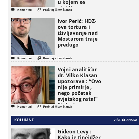
u kojem se
etničke grupe


Komentari
Pročitaj čitav članak
pojavljuju kao
osnovne
Ivor Perić: HDZ-
političke jedinice
ova tortura i
iživljavanje nad
Mostarom traje
predugo


Komentari
Pročitaj čitav članak
Vojni analitičar
dr. Vilko Klasan
upozorava : “Ovo
nije primirje ,
nego početak
svjetskog rata!”
(Video)


Komentari
Pročitaj čitav članak
KOLUMNE
VIŠE ČLANAKA
Gideon Levy :
Kako je tinejdžer,