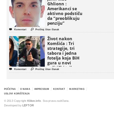
Ghlionn :
Amerikanci se
aktivno podstiču
da “preoblikuju
penziju”


Komentari
Pročitaj čitav članak
Život nakon
Komšića : Tri
strategije, tri
tabora i jedna
fotelja koja BiH
gura u novi
politički triler


Komentari
Pročitaj čitav članak
POČETNA
O NAMA
IMPRESSUM
KONTAKT
MARKETING
USLOVI KORIŠTENJA
© 2013 Copyright
Kliker.info
. Sva prava zadržana.
Developed by
LEFTOR