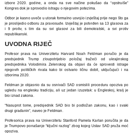
izbore 2020. godine, a onda na sve načine pokušao da “opstruiše”
Kongres dok je sprovodio istragu o njegovim potezima.
Odbor je kasno uveče u utorak formalno usvojio izvještaj prije nego što ga
je proslijedio odboru za pravosuđe. Izvještaj je potvrđen sa 13 glasova za
i 9 protiv, s tim da su svi glasovi za bili demokratski, a svi protiv
republikanski.
UVODNA RIJEČ
Profesor prava na Univerzitetu Harvard Noah Feldman poručio je da
predsjednik Trump zloupotrijebio položaj tražeći od ukrajinskog
predsjednika Volodimira Zelenskog da objavi da će sprovesti istrage
njegovih političkih rivala kako bi ostvario ličnu dobit, uključujući i na
izborima 2020.
Feldman je objasnio da su osnivači SAD osmislili proceduru opoziva po
ugledu na englesku tradiciju, ali uz jedan izuzetak: u Engleskoj, kralj je
bio iznad zakona.
“Nasuprot tome, predsjednik SAD bio bi podložan zakonu, kao i svaki
drugi građanin”, naveo je Feldman.
Profesorica prava na Univerzitetu Stanford Pamela Karlan poručila je da
je Trumpovo ponašanje “ključni razlog” zbog kojeg Ustav SAD pruža moć
opoziva.