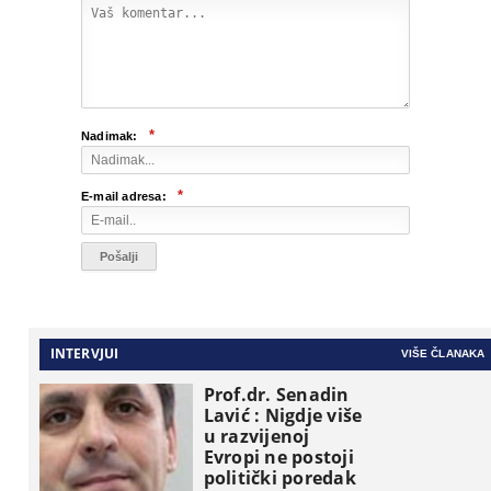
*
Nadimak:
*
E-mail adresa:
INTERVJUI
VIŠE ČLANAKA
Prof.dr. Senadin
Lavić : Nigdje više
u razvijenoj
Evropi ne postoji
politički poredak