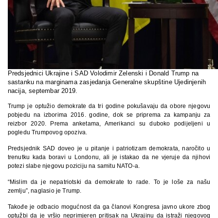
Predsjednici Ukrajine i SAD Volodimir Zelenski i Donald Trump na
sastanku na marginama zasjedanja Generalne skupštine Ujedinjenih
nacija, septembar 2019.
Trump je optužio demokrate da tri godine pokušavaju da obore njegovu
pobjedu na izborima 2016. godine, dok se priprema za kampanju za
reizbor 2020. Prema anketama, Amerikanci su duboko podijeljeni u
pogledu Trumpovog opoziva.
Predsjednik SAD doveo je u pitanje i patriotizam demokrata, naročito u
trenutku kada boravi u Londonu, ali je istakao da ne vjeruje da njihovi
potezi slabe njegovu poziciju na samitu NATO-a.
“Mislim da je nepatriotski da demokrate to rade. To je loše za našu
zemlju”, naglasio je Trump.
Takođe je odbacio mogućnost da ga članovi Kongresa javno ukore zbog
optužbi da je vršio neprimjeren pritisak na Ukrajinu da istraži njegovog