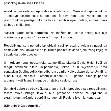
političkog rivala Joea Bidena.
Analitičari za sada sumnjaju da će republikanci u Senatu donijeti odluku o
Trumpovoj smjeni, iako su pojedini članovi Kongresa iznijeli ideju o
javnom ukoru predsjednika da bi se osudili njegovi potezi, ali bez rizika
da bude smijenjen.
“Nisam uradio ništa pogrešno. Ne možete da ukorite nekog ako nije
uradio ništa pogrešno”, rekao je Trump u Londonu.
Republikanci su u ponedjeljak objavili svoj izvještaj, u kojem su naveli da
demokrate nisu dokazale da je Trump počinio krivično djelo, zbog kojeg bi
trebalo da bude opozvan.
U međuvremenu, podsekretar za politička pitanja David Hale, treći po
rangu zvaničnik State Departmenta, rekao je u svjedočenju pred
senatskim Spoljnopolitičkim odborom da nije vidio dokaze da se Ukrajina,
a ne Rusija, miješala u američke izbore 2016. godine, čime je podrio
argument koji Trump i njegove pristalice često iznose.
Senatski odbor za obavještajna pitanja, kojim predsjedavaju republikanci,
tokom svoje istrage takođe nije pronašao dokaze za optužbe o
ukrajinskom mešanju, saopštili su agenciji Reuters izvori iz Kongresa.
(Kliker.info-Glas Amerike)