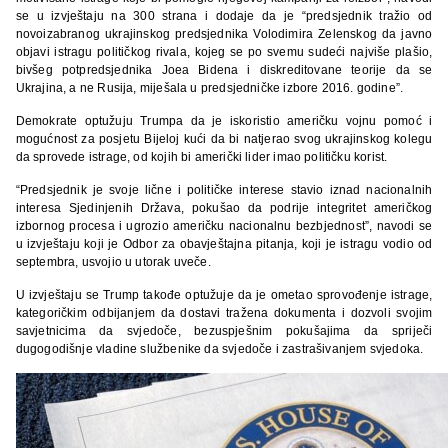
se u izvještaju na 300 strana i dodaje da je “predsjednik tražio od
novoizabranog ukrajinskog predsjednika Volodimira Zelenskog da javno
objavi istragu političkog rivala, kojeg se po svemu sudeći najviše plašio,
bivšeg potpredsjednika Joea Bidena
i diskreditovane teorije da se
Ukrajina, a ne Rusija, miješala u predsjedničke izbore 2016. godine”.
Demokrate optužuju Trumpa da je iskoristio američku vojnu pomoć i
mogućnost za posjetu Bijeloj kući da bi natjerao svog ukrajinskog kolegu
da sprovede istrage, od kojih bi američki lider imao političku korist.
“Predsjednik je svoje lične i političke interese stavio iznad nacionalnih
interesa Sjedinjenih Država, pokušao da podrije integritet američkog
izbornog procesa i ugrozio američku nacionalnu bezbjednost”, navodi se
u izvještaju koji je Odbor za obavještajna pitanja, koji je istragu vodio od
septembra, usvojio u utorak uveče.
U izvještaju se Trump takođe optužuje da je ometao sprovođenje istrage,
kategoričkim odbijanjem da dostavi tražena dokumenta i dozvoli svojim
savjetnicima da svjedoče, bezuspješnim pokušajima da spriječi
dugogodišnje vladine službenike da svjedoče i zastrašivanjem svjedoka.