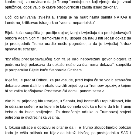
konferenciji za novinare da je Trump “predsjednik koji vjeruje da je iznad
optužnice, opoziva, bilo kakve odgovornosti i zaista iznad zakona”.
Uoči objavljivanja izvještaja, Trump je na marginama samita NATO-a u
Londonu, kritikovao istragu kao “veoma nepatriotsku”.
Bijela kuća saopštila je poslije objavljivanja izvještaja da predsjedavajući
odbora Adam Schiff i demokrate nisu uspjeli da nađu niti jedan dokaz da
je predsjednik Trump uradio nešto pogrešno, a da je izvještaj “odraz
njihove frustracije”.
“Izvještaj predsjedavajućeg Schiffa je kao nepovezani govor blogera iz
podruma koji pokušava da dokaže nešto za šta nema dokaza”, saopštila
je portparolka Bijele kuće Stephanie Grisham
Izvještaj je predat Odboru za pravosuđe, pred kojim će se voditi stranačka
debata o tome da li bi trebalo utvrditi prijedlog za Trumpov opoziv, o kojem
bi se zatim izjašnjavao Predstavnički dom u punom sastavu.
Ako bi taj prijedlog bio usvojen, u Senatu, koji kontrolišu republikanci, bilo
bi održano suđenje na kojem bi bila donijeta odluka o tome da li bi Trump
trebalo da bude smijenjen. Za donošenje odluke o Trumpovoj smjeni
potrebna je dvotrećinska većina.
U fokusu istrage o opozivu je pitanje da li je Trump zloupotrijebio položaj
kada je vršio pritisak na Kijev da istraži bivšeg potpredsjednika SAD i