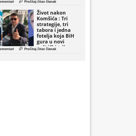

omentari
Pročitaj čitav članak
Život nakon
Komšića : Tri
strategije, tri
tabora i jedna
fotelja koja BiH
gura u novi
politički triler

omentari
Pročitaj čitav članak