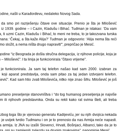
godine, našli u Karađorđevu, nedaleko Novog Sada.
a smo pri razrješenju čitave ove situacije. Prenio je šta je Milošević
 iz 1939. godine – i Cazin, Kladušu i Bihać. Tuđman je istakao: ‘Da vam
 ti uzmi Cazin, Kladušu i Bihać, to meni ne treba, to je takozvana turska
ana: ‘Čekaj, a šta kaže Alija?’ Tuđman je odgovorio: ‘Alija nema šta reći
o složit, a nema ništa drugo napraviti'”, prepričao je Mesić.
ine “iz Beograda je došla stručna delegacija, iz njihove policije, koja je
– Milošević”. I ta linija je funkcionirala “čitavo vrijeme”.
ja je funkcionirala. Ja sam taj telefon našao kad sam 2000. izabran za
koji aparat predstavlja, onda sam pitao za taj jedan izdvojeni telefon.
vić”. Kad sam htio zvati Miloševića, nitko nije znao šifru. Milošević je još
humano preseljenje stanovništva i “do tog humanog preseljenja je najviše
li njihovih predstavnika. Onda su rekli kako rat svima šteti, ali treba
bog toga što je vjerovao generalu Kadijeviću, jer su njih dvojica nekada
 je uvijek tvrdio Tuđmanu i on je to prenosio da nas Armija neće napasti.
a armija. Iz JNA su izašli Slovenci, Hrvati, Bošnjaci, Albanci, tako da je to
ra, oni su zamijenili zvijezdu sa drugim znakovima”, napominje Mesić.