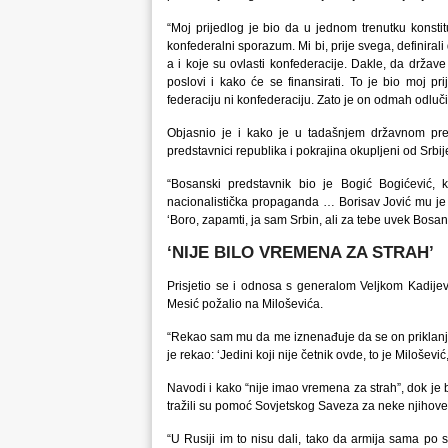
“Moj prijedlog je bio da u jednom trenutku konstit
konfederalni sporazum. Mi bi, prije svega, definirali
a i koje su ovlasti konfederacije. Dakle, da države 
poslovi i kako će se finansirati. To je bio moj pr
federaciju ni konfederaciju. Zato je on odmah odlučio č
Objasnio je i kako je u tadašnjem državnom pred
predstavnici republika i pokrajina okupljeni od Srbij
“Bosanski predstavnik bio je Bogić Bogićević, k
nacionalistička propaganda … Borisav Jović mu je j
‘Boro, zapamti, ja sam Srbin, ali za tebe uvek Bosan
‘NIJE BILO VREMENA ZA STRAH’
Prisjetio se i odnosa s generalom Veljkom Kadijevi
Mesić požalio na Miloševića.
“Rekao sam mu da me iznenađuje da se on priklanja 
je rekao: ‘Jedini koji nije četnik ovde, to je Miloševi
Navodi i kako “nije imao vremena za strah”, dok je 
tražili su pomoć Sovjetskog Saveza za neke njihove a
“U Rusiji im to nisu dali, tako da armija sama po se