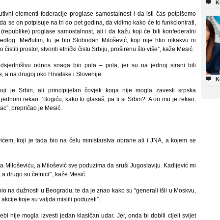

K
utivni elementi federacije proglase samostalnost i da isti čas potpišemo
 da se on potpisuje na tri do pet godina, da vidimo kako će to funkcionirati,
(republike) proglase samostalnost, ali i da kažu koji će biti konfederalni
ijedlog. Međutim, tu je bio Slobodan Milošević, koji nije htio nikakvu ni
istiti prostor, stvoriti etnički čistu Srbiju, proširenu što više”, kaže Mesić.
sjedništvu odnos snaga bio pola – pola, jer su na jednoj strani bili
e, a na drugoj oko Hrvatske i Slovenije.

K
oji je Srbin, ali principijelan čovjek koga nije mogla zavesti srpska
ednom rekao: ‘Bogiću, kako to glasaš, pa ti si Srbin?’ A on mu je rekao:
ac”, prepričao je Mesić.
ćem, koji je tada bio na čelu ministarstva obrane ali i JNA, a kojem se
Miloševiću, a Milošević sve poduzima da sruši Jugoslaviju. Kadijević mi
ć, a drugo su četnici'”, kaže Mesić.
bio na dužnosti u Beogradu, te da je znao kako su “generali išli u Moskvu,
kcije koje su valjda mislili poduzeti”.
bi nije mogla izvesti jedan klasičan udar. Jer, onda bi dobili cijeli svijet