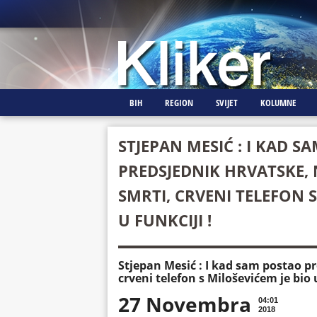
BIH
REGION
SVIJET
KOLUMNE
STJEPAN MESIĆ : I KAD S
PREDSJEDNIK HRVATSKE
SMRTI, CRVENI TELEFON S
U FUNKCIJI !
Stjepan Mesić : I kad sam postao 
crveni telefon s Miloševićem je bio u
27 Novembra
04:01
2018