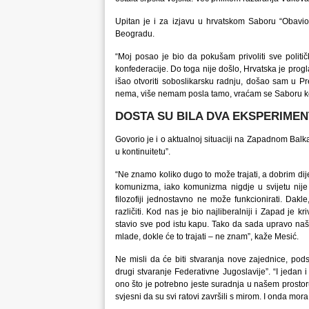
Upitan je i za izjavu u hrvatskom Saboru “Obavio
Beogradu.
“Moj posao je bio da pokušam privoliti sve polit
konfederacije. Do toga nije došlo, Hrvatska je pro
išao otvoriti soboslikarsku radnju, došao sam u P
nema, više nemam posla tamo, vraćam se Saboru koj
DOSTA SU BILA DVA EKSPERIME
Govorio je i o aktualnoj situaciji na Zapadnom Balk
u kontinuitetu”.
“Ne znamo koliko dugo to može trajati, a dobrim dije
komunizma, iako komunizma nigdje u svijetu nije 
filozofiji jednostavno ne može funkcionirati. Dakle
različiti. Kod nas je bio najliberalniji i Zapad je 
stavio sve pod istu kapu. Tako da sada upravo naši 
mlade, dokle će to trajati – ne znam”, kaže Mesić.
Ne misli da će biti stvaranja nove zajednice, podsj
drugi stvaranje Federativne Jugoslavije”. “I jedan i
ono što je potrebno jeste suradnja u našem prostor
svjesni da su svi ratovi završili s mirom. I onda mora 