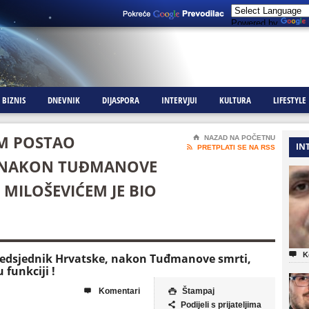
Powered by
BIZNIS
DNEVNIK
DIJASPORA
INTERVJUI
KULTURA
LIFESTYLE
AM POSTAO
⌂
NAZAD NA POČETNU
IN

PRETPLATI SE NA RSS
, NAKON TUĐMANOVE
 MILOŠEVIĆEM JE BIO

K
predsjednik Hrvatske, nakon Tuđmanove smrti,
 funkciji !
Komentari
Štampaj


Podijeli s prijateljima
