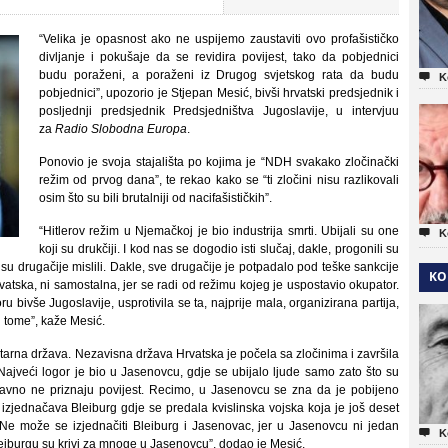
“Velika je opasnost ako ne uspijemo zaustaviti ovo profašističko
divljanje i pokušaje da se revidira povijest, tako da pobjednici
budu poraženi, a poraženi iz Drugog svjetskog rata da budu

K
pobjednici”, upozorio je Stjepan Mesić, bivši hrvatski predsjednik i
posljednji predsjednik Predsjedništva Jugoslavije, u intervjuu
za
Radio Slobodna Europa
.
Ponovio je svoja stajališta po kojima je “NDH svakako zločinački
režim od prvog dana”, te rekao kako se “ti zločini nisu razlikovali
osim što su bili brutalniji od nacifašističkih”.
“Hitlerov režim u Njemačkoj je bio industrija smrti. Ubijali su one

K
koji su drukčiji. I kod nas se dogodio isti slučaj, dakle, progonili su
ji su drugačije mislili. Dakle, sve drugačije je potpadalo pod teške sankcije
KO
rvatska, ni samostalna, jer se radi od režimu kojeg je uspostavio okupator.
 bivše Jugoslavije, usprotivila se ta, najprije mala, organizirana partija,
u tome”, kaže Mesić.
oritarna država. Nezavisna država Hrvatska je počela sa zločinima i završila
 Najveći logor je bio u Jasenovcu, gdje se ubijalo ljude samo zato što su
ostavno ne priznaju povijest. Recimo, u Jasenovcu se zna da je pobijeno
se izjednačava Bleiburg gdje se predala kvislinska vojska koja je još deset
 Ne može se izjednačiti Bleiburg i Jasenovac, jer u Jasenovcu ni jedan

K
Bleiburgu su krivi za mnoge u Jasenovcu”, dodao je Mesić.