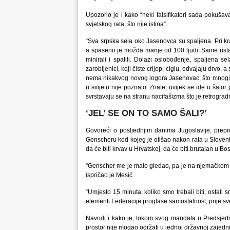
Upozorio je i kako “neki falsifikatori sada pokuša
svjetskog rata, što nije istina”.
“Sva srpska sela oko Jasenovca su spaljena. Pri kraj
a spaseno je možda manje od 100 ljudi. Same usta
minirali i spalili. Dolazi oslobođenje, spaljena s
zarobljenici, koji čiste crijep, ciglu, odvajaju drvo, a
nema nikakvog novog logora Jasenovac, što mnogi že
u svijetu nije poznato. Znate, uvijek se ide u šator 
svrstavaju se na stranu nacifašizma što je retrograd
‘JEL’ SE ON TO SAMO ŠALI?’
Govoreći o posljednjim danima Jugoslavije, prepri
Genscheru kod kojeg je otišao nakon rata u Sloveniji
da će biti krvav u Hrvatskoj, da će biti brutalan u Bosn
“Genscher me je malo gledao, pa je na njemačkom pita
ispričao je Mesić.
“Umjesto 15 minuta, koliko smo trebali biti, ostali s
elementi Federacije proglase samostalnost, prije sv
Navodi i kako je, tokom svog mandata u Predsjedniš
prostor nije mogao održati u jednoj državnoj zajedni