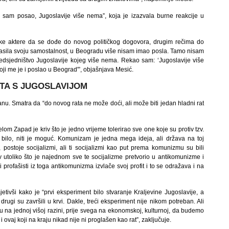
 sam posao, Jugoslavije više nema”, koja je izazvala burne reakcije u
ičke aktere da se dođe do novog političkog dogovora, drugim rečima do
glasila svoju samostalnost, u Beogradu više nisam imao posla. Tamo nisam
redsjedništvo Jugoslavije kojeg više nema. Rekao sam: ‘Jugoslavije više
i me je i poslao u Beograd'”, objašnjava Mesić.
NTA S JUGOSLAVIJOM
anu. Smatra da “do novog rata ne može doći, ali može biti jedan hladni rat
lom Zapad je kriv što je jedno vrijeme tolerirao sve one koje su protiv tzv.
bilo, niti je moguć. Komunizam je jedna mega ideja, ali država na toj
, postoje socijalizmi, ali ti socijalizmi kao put prema komunizmu su bili
kriv utoliko što je najednom sve te socijalizme pretvorio u antikomunizme i
profašisti iz toga antikomunizma izvlače svoj profit i to se odražava i na
etivši kako je “prvi eksperiment bilo stvaranje Kraljevine Jugoslavije, a
 drugi su završili u krvi. Dakle, treći eksperiment nije nikom potreban. Ali
u na jednoj višoj razini, prije svega na ekonomskoj, kulturnoj, da budemo
i ovaj koji na kraju nikad nije ni proglašen kao rat”, zaključuje.