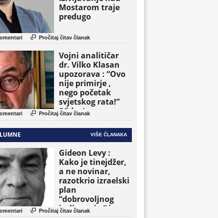
Mostarom traje
predugo

omentari
Pročitaj čitav članak
Vojni analitičar
dr. Vilko Klasan
upozorava : “Ovo
nije primirje ,
nego početak
svjetskog rata!”
(Video)

omentari
Pročitaj čitav članak
LUMNE
VIŠE ČLANAKA
Gideon Levy :
Kako je tinejdžer,
a ne novinar,
razotkrio izraelski
plan
“dobrovoljnog
iseljavanja ” iz

omentari
Pročitaj čitav članak
Gaze