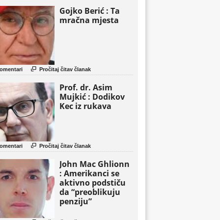
Gojko Berić : Ta
mračna mjesta

omentari
Pročitaj čitav članak
Prof. dr. Asim
Mujkić : Dodikov
Kec iz rukava

omentari
Pročitaj čitav članak
John Mac Ghlionn
: Amerikanci se
aktivno podstiču
da “preoblikuju
penziju”