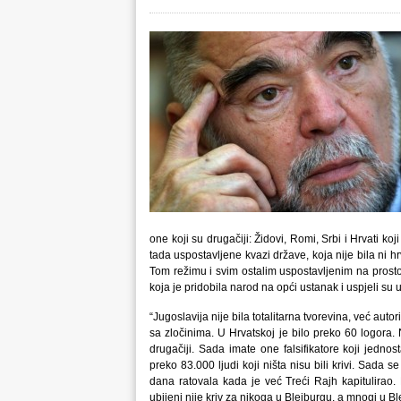
one koji su drugačiji: Židovi, Romi, Srbi i Hrvati ko
tada uspostavljene kvazi države, koja nije bila ni h
Tom režimu i svim ostalim uspostavljenim na prostoru
koja je pridobila narod na opći ustanak i uspjeli su 
“Jugoslavija nije bila totalitarna tvorevina, već aut
sa zločinima. U Hrvatskoj je bilo preko 60 logora.
drugačiji. Sada imate one falsifikatore koji jedn
preko 83.000 ljudi koji ništa nisu bili krivi. Sada 
dana ratovala kada je već Treći Rajh kapitulirao.
ubijeni nije kriv za nikoga u Bleiburgu, a mnogi u 