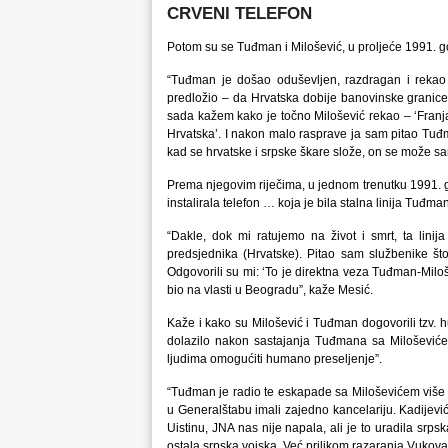
CRVENI TELEFON
Potom su se Tuđman i Milošević, u proljeće 1991. 
“Tuđman je došao oduševljen, razdragan i rekao d
predložio – da Hrvatska dobije banovinske granice
sada kažem kako je točno Milošević rekao – ‘Franja,
Hrvatska’. I nakon malo rasprave ja sam pitao Tuđm
kad se hrvatske i srpske škare slože, on se može sam
Prema njegovim riječima, u jednom trenutku 1991. god
instalirala telefon … koja je bila stalna linija Tuđman 
“Dakle, dok mi ratujemo na život i smrt, ta lini
predsjednika (Hrvatske). Pitao sam službenike što 
Odgovorili su mi: ‘To je direktna veza Tuđman-Miloše
bio na vlasti u Beogradu”, kaže Mesić.
Kaže i kako su Milošević i Tuđman dogovorili tzv. 
dolazilo nakon sastajanja Tuđmana sa Miloševićem i
ljudima omogućiti humano preseljenje”.
“Tuđman je radio te eskapade sa Miloševićem više z
u Generalštabu imali zajedno kancelariju. Kadijević
Uistinu, JNA nas nije napala, ali je to uradila srpsk
ostala srpska vojska. Već prilikom razaranja Vukova