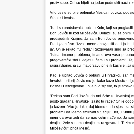
protiv sebe. Oni su htjeli na jedan podmukli način izv
Vrlo česte su bile polemike Mesića i Jovića, podsje
Srba iz Hrvatske.
“Kad su predstavnici općine Knin, koji su proglasili
Bori Joviću ili kod Miloševića. Dolazili su sa onim 
predsjednik Krajine. Ja sam Bori Joviću prigovorio
Predsjedništvo: ‘Izvoli mene obavjestiti da i ja b
ja’. On je rekao: “U redu.” Razgovarali smo sa p
‘Istina, imamo problema, imamo ovu vašu pobunu u
pregovarački stol i vidjeti u čemu su problemi’. T
raspravljanje, ja ću imat državu prije ili kasnije’. J
Kad je upitao Jovića o pobuni u Hrvatskoj, zanimalo 
hrvatski teritorij. Jović mu je, kako kaže Mesić, odgo
Bosne i Hercegovine. To je bilo srpsko, to je srpsko i
“Rekao sam Bori Joviću da oni Srbe u Hrvatskoj vo
posto građana Hrvatske i zašto to rade? On je odgovori
ja kažem: ‘Ako je tako, daj idemo onda sjesti za st
problem i da idemo smirivati situaciju’. Jer, u Kninu 
meni da ovaj želi da se nas četiri nađemo. Ja 
dvojica žele s nama dvojicom razgovarati. Tuđmanu
Miloševiću”, priča Mesić.