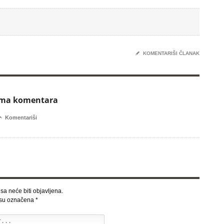
✎
KOMENTARIŠI ČLANAK
ema komentara

Komentariši
sa neće biti objavljena.
 su označena
*