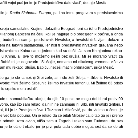
ršiti vojni puč jer im je Predsjedništvo dalo vlast”, dodaje Mesić.
tio je
Radio Slobodna Europa
, pa i na temu pregovora s predstavnicima
 svoju samostalnu Krajinu, dolazili u Beograd, oni su išli u Predsjedništvo
[Milanom] Babićem na čelu, koji je najprije bio predsjednik općine, a onda
, budući da sam ja predstavnik Hrvatske, a hrvatski državljani dolaze u
udem na takvim sastancima, jer nisi ti predstavnik hrvatskih građana nego
redstavnicima Knina samo jednom kad su došli. Ja sam Kninjanima rekao:
 Kninu, ali sve to možemo rješiti bez oružja. Mi se moramo vratiti za
aj Babić mi je odgovorio: ‘Slušajte, nemamo mi nikakvog vremena više za
a sam mu rekao: ‘Slušaj, Babiću, nećeš imat ni ordinaciju'”, priča Mesić.
ga je što tamošnji Srbi žele, ali i što želi Srbija – Srbe iz Hrvatske ili
vorio: “Niti želimo Srbe, niti želimo hrvatsku teritoriju. Mi želimo 63 odsto
 to srpsko mora ostati”.
de u samoubilačku akciju, da njih 10 posto ne mogu dobiti rat protiv 90
o, kao što sam rekao, da njih ne zanimaju ni Srbi, niti hrvatski teritorij. I
ol, ti i ja iz Predsjedništva i Tuđman i Milošević, pa da vidimo u čemu je
je već bila pobuna. On je rekao da će pitati Miloševića, pitao ga je i prenio
sam odmah uzeo avion, otišo sam u Zagreb i rekao sam Tuđmanu da ova
 je to očito trebalo jer je prvi puta tada dobio mogućnost da se obrati