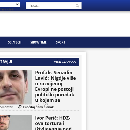
Translate
SCI/TECH
SHOWTIME
SPORT
TERVJUI
VIŠE ČLANAKA
Prof.dr. Senadin
Lavić : Nigdje više
u razvijenoj
Evropi ne postoji
politički poredak
u kojem se
etničke grupe

omentari
Pročitaj čitav članak
pojavljuju kao
osnovne političke
Ivor Perić: HDZ-
jedinice
ova tortura i
iživljavanje nad