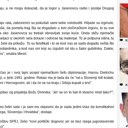
vaju, a ne mogu dokazati, da je logor u Jasenovcu radio i poslije Drugog
u rata, zatvorenici su pokušali sami sebe osloboditi. Hiljade su izginule,
še, da pometu trag šta se događalo u tom zločinačkom logoru, to su sve
ela oko Jasenovca su trebali obnavljati svoje kuće. Onda stižu njemački
 seljaci iz okolnih sela dolaze i odnose taj materijal. To je potpuna istina, tu

K
le da prikažu. To su falsifikati i to se kod nas se sada događa nešta što
pobjednika, a kod nas oni koji su izgubili rat idu u šator gubitnika. Dakle,
no”, smatra Mesić.
čao je i svoj tajni posjet njemačkom šefu diplomacije, Hansu Dietrichu
, u ljeto 1991. godine. Rekao mu je tada da će “rat u Sloveniji biti kratak,
i i Hercegovini, ali i da će se na kraju i Srbija kupati u krvi”.

K
o og prijatelja Božu Dimnika: ‘Jel’ se on to šali ili stvarno misli tako?'”,
mo četiri sata i ja sam mu objasnio da je sada jedini izlaz da konstitutivni
ega, Slovenija i Hrvatska”, dodaje.
tvu SFRJ, želio “novi politički dogovor, jer se bez njega jugoslavenski
ci”.