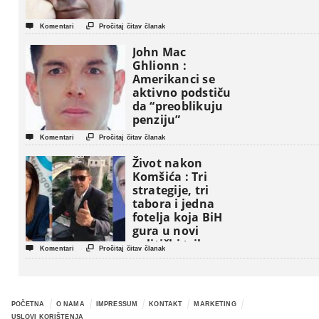


Komentari
Pročitaj čitav članak
John Mac
Ghlionn :
Amerikanci se
aktivno podstiču
da “preoblikuju
penziju”


Komentari
Pročitaj čitav članak
Život nakon
Komšića : Tri
strategije, tri
tabora i jedna
fotelja koja BiH
gura u novi
politički triler


Komentari
Pročitaj čitav članak
POČETNA
O NAMA
IMPRESSUM
KONTAKT
MARKETING
USLOVI KORIŠTENJA