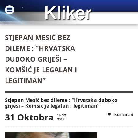
STJEPAN MESIĆ BEZ
DILEME : “HRVATSKA
DUBOKO GRIJEŠI –
KOMŠIĆ JE LEGALAN I
LEGITIMAN”
Stjepan Mesić bez dileme : “Hrvatska duboko
griješi – Komšić je legalan i legitiman”
31 Oktobra
Komentari

15:32
2018