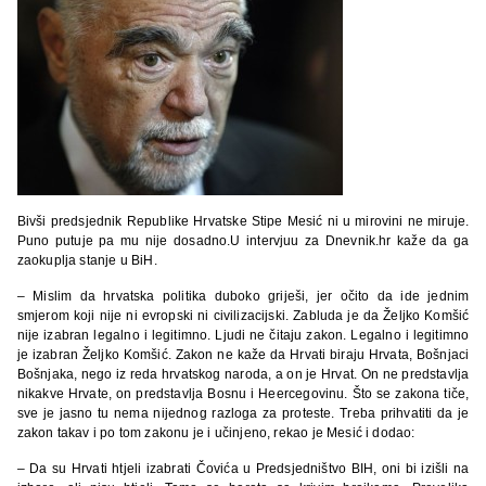
Bivši predsjednik Republike Hrvatske Stipe Mesić ni u mirovini ne miruje.
Puno putuje pa mu nije dosadno.U intervjuu za Dnevnik.hr kaže da ga
zaokuplja stanje u BiH.
– Mislim da hrvatska politika duboko griješi, jer očito da ide jednim
smjerom koji nije ni evropski ni civilizacijski. Zabluda je da Željko Komšić
nije izabran legalno i legitimno. Ljudi ne čitaju zakon. Legalno i legitimno
je izabran Željko Komšić. Zakon ne kaže da Hrvati biraju Hrvata, Bošnjaci
Bošnjaka, nego iz reda hrvatskog naroda, a on je Hrvat. On ne predstavlja
nikakve Hrvate, on predstavlja Bosnu i Heercegovinu. Što se zakona tiče,
sve je jasno tu nema nijednog razloga za proteste. Treba prihvatiti da je
zakon takav i po tom zakonu je i učinjeno, rekao je Mesić i dodao:
– Da su Hrvati htjeli izabrati Čovića u Predsjedništvo BIH, oni bi izišli na