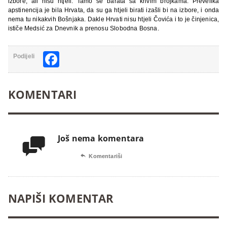
izbore, ali nisu htjeli. Tamo se barata sa krivim brojkama. Prevelika
apstinencija je bila Hrvata, da su ga htjeli birati izašli bi na izbore, i onda
nema tu nikakvih Bošnjaka. Dakle Hrvati nisu htjeli Čovića i to je činjenica,
ističe Medsić za Dnevnik a prenosu Slobodna Bosna.
Facebook
Podijeli
KOMENTARI
Još nema komentara


Komentariši
NAPIŠI KOMENTAR