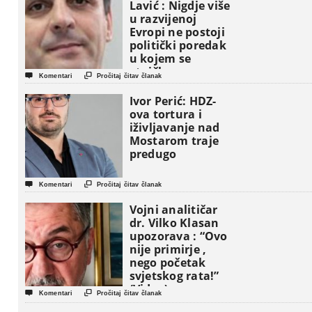
Lavić : Nigdje više
u razvijenoj
Evropi ne postoji
politički poredak
u kojem se
etničke grupe


Komentari
Pročitaj čitav članak
pojavljuju kao
osnovne
Ivor Perić: HDZ-
političke jedinice
ova tortura i
iživljavanje nad
Mostarom traje
predugo


Komentari
Pročitaj čitav članak
Vojni analitičar
dr. Vilko Klasan
upozorava : “Ovo
nije primirje ,
nego početak
svjetskog rata!”
(Video)


Komentari
Pročitaj čitav članak