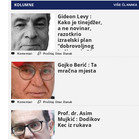
KOLUMNE
VIŠE ČLANAKA
Gideon Levy :
Kako je tinejdžer,
a ne novinar,
razotkrio
izraelski plan
“dobrovoljnog
iseljavanja ” iz


Komentari
Pročitaj čitav članak
Gaze
Gojko Berić : Ta
mračna mjesta


Komentari
Pročitaj čitav članak
Prof. dr. Asim
Mujkić : Dodikov
Kec iz rukava