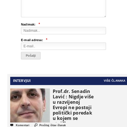
*
Nadimak:
*
E-mail adresa:
INTERVJUI
VIŠE ČLANAKA
Prof.dr. Senadin
Lavić : Nigdje više
u razvijenoj
Evropi ne postoji
politički poredak
u kojem se
etničke grupe


Komentari
Pročitaj čitav članak