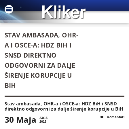
STAV AMBASADA, OHR-
A I OSCE-A: HDZ BIH I
SNSD DIREKTNO
ODGOVORNI ZA DALJE
ŠIRENJE KORUPCIJE U
BIH
Stav ambasada, OHR-a i OSCE-a: HDZ BiH i SNSD
direktno odgovorni za dalje širenje korupcije u BiH
30 Maja
Komentari

23:15
2018