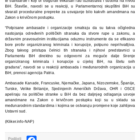
te standarde i koji bi osigurali efikasan rad tužilaštava i sudova na nivou
BiH. Štaviše, navodi se u reakciji, u Parlamentarnoj skupštini BiH su
stvarali proceduralne prepreke za usvajanje bilo kakvih amandmana na
Zakon o krivičnom postupku.
“Potpisane ambasade i organizacije smatraju da su takva očigledna
nastojanja određenih političkih stranaka da stvore rupe u zakonu, a
državnim pravosudnim institucijama oduzmu instrumente da se efikasno
bore protiv organiziranog kriminala i korupcije, potpuno neprihvatljiva.
Zbog takvog pristupa čelnici tih stranaka i njihovi predstavnici u
Parlamentu BiH direktno su odgovorni za moguće dalje širenje
organiziranog kriminala i korupcije u cijeloj BiH, na štetu svih
građana”, navodi se u reakciji ambasada i međunarodnih organizacija u
BiH, prenosi agencija Patria.
Ambasade Kanade, Francuske, Njemačke, Japana, Nizozemske, Španije,
Turske, Velike Britanije, Sjedinjenih Američkih Država, OHR i OSCE
apeliraju na političke stranke u BiH da bez daljnjeg odlaganja usvoje
amandmane na Zakon o krivičnom postupku koji su u skladu sa
međunarodnim standardima i kojima se ostvaruju promjene koje zahtijeva
Ustavni sud.
(Kliker.info-NAP)
Podijeli