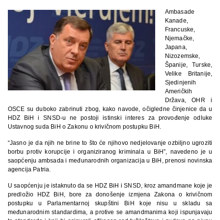
Ambasade
Kanade,
Francuske,
Njemačke,
Japana,
Nizozemske,
Španije, Turske,
Velike Britanije,
Sjedinjenih
Američkih
Država, OHR i
OSCE su duboko zabrinuti zbog, kako navode, očigledne činjenice da u
HDZ BiH i SNSD-u ne postoji istinski interes za provođenje odluke
Ustavnog suda BiH o Zakonu o krivičnom postupku BiH.
“Jasno je da njih ne brine to što će njihovo nedjelovanje ozbiljno ugroziti
borbu protiv korupcije i organiziranog kriminala u BiH”, navedeno je u
saopćenju ambsada i međunarodnih organizacija u BiH, prenosi novinska
agencija Patria.
U saopćenju je istaknuto da se HDZ BiH i SNSD, kroz amandmane koje je
predložio HDZ BiH, bore za donošenje izmjena Zakona o krivičnom
postupku u Parlamentarnoj skupštini BiH koje nisu u skladu sa
međunarodnim standardima, a protive se amandmanima koji ispunjavaju