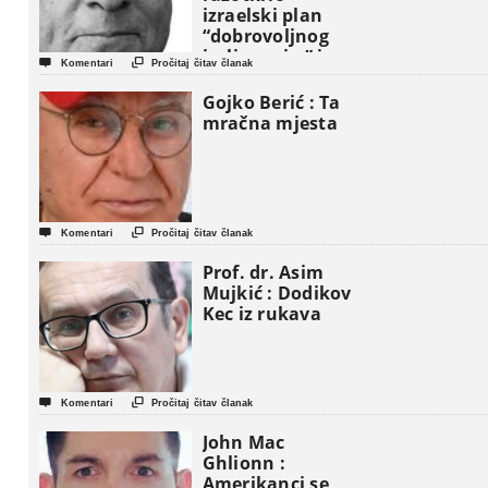
izraelski plan
“dobrovoljnog
iseljavanja ” iz


Komentari
Pročitaj čitav članak
Gaze
Gojko Berić : Ta
mračna mjesta


Komentari
Pročitaj čitav članak
Prof. dr. Asim
Mujkić : Dodikov
Kec iz rukava


Komentari
Pročitaj čitav članak
John Mac
Ghlionn :
Amerikanci se