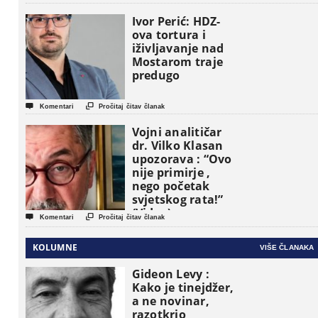
pojavljuju kao
osnovne
Ivor Perić: HDZ-
političke jedinice
ova tortura i
iživljavanje nad
Mostarom traje
predugo


Komentari
Pročitaj čitav članak
Vojni analitičar
dr. Vilko Klasan
upozorava : “Ovo
nije primirje ,
nego početak
svjetskog rata!”
(Video)


Komentari
Pročitaj čitav članak
KOLUMNE
VIŠE ČLANAKA
Gideon Levy :
Kako je tinejdžer,
a ne novinar,
razotkrio