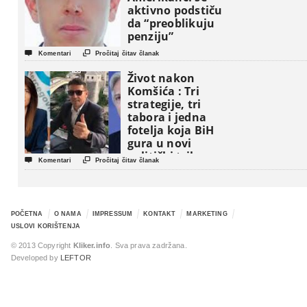
aktivno podstiču
da “preoblikuju
penziju”


Komentari
Pročitaj čitav članak
Život nakon
Komšića : Tri
strategije, tri
tabora i jedna
fotelja koja BiH
gura u novi
politički triler


Komentari
Pročitaj čitav članak
POČETNA
O NAMA
IMPRESSUM
KONTAKT
MARKETING
USLOVI KORIŠTENJA
© 2013 Copyright
Kliker.info
. Sva prava zadržana.
Developed by
LEFTOR