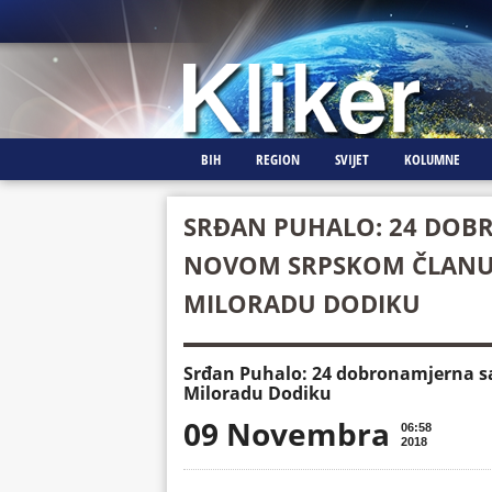
BIH
REGION
SVIJET
KOLUMNE
SRĐAN PUHALO: 24 DOB
NOVOM SRPSKOM ČLANU 
MILORADU DODIKU
Srđan Puhalo: 24 dobronamjerna s
Miloradu Dodiku
09 Novembra
06:58
2018