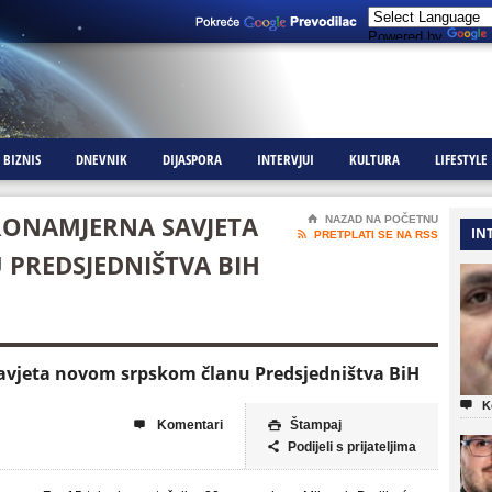
Powered by
BIZNIS
DNEVNIK
DIJASPORA
INTERVJUI
KULTURA
LIFESTYLE
RONAMJERNA SAVJETA
⌂
NAZAD NA POČETNU
IN

PRETPLATI SE NA RSS
PREDSJEDNIŠTVA BIH
avjeta novom srpskom članu Predsjedništva BiH

K
Komentari
Štampaj


Podijeli s prijateljima
