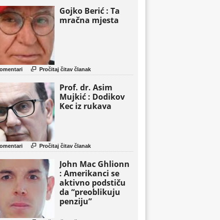
Gojko Berić : Ta
mračna mjesta

omentari
Pročitaj čitav članak
Prof. dr. Asim
Mujkić : Dodikov
Kec iz rukava

omentari
Pročitaj čitav članak
John Mac Ghlionn
: Amerikanci se
aktivno podstiču
da “preoblikuju
penziju”