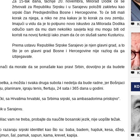
Za 15-tak dana, tačnije 20. novembra, Milorad Dodik će se
žrtvovati za Republiku Srpsku i u Sarajevu položiti zakletvu kao
srpski član Predsjedništva Bosne i Hercegovine. To će biti mali
korak za njega, a niko ne zna kakav je to korak za ovu zemlju.
Imajući u vidu da je to potpuno novo iskustvo za Milorada Dodika

K
odlučio sam da mu dam nekoliko savjeta koji mu mogu biti od
koristi na novoj funkciji iako znam da će on slušati samo Kusturicu.
Prema ustavu Republike Srpske Sarajevo je njen glavni grad, a to
što je on glavni grad Bosne i Hercegovine nije razlog da ga
izbjegavate.
e znači da morate da se ponašate kao pravi Srbin, dovoljno je da budete

K
petka, a možda i svaka druga subota i nedelja da bude radne, jer Bošnjaci
KO
 planinare, igraju tenis, flertuju, 24 sata i 365 dana u godini.
čki, sa Hrvatima hrvatski, sa Srbima srpski, sa ambasadorima pristojno“.
ik u Sarajevu.
ilac vam ne treba, probajte da naučite bosanski jezik, nije uopšte težak.
 razaraju srpski identitet kao što su: baba, badem, hajduk, kesa, džep,
ajmun, šal, pamuk, sapun, kama, krevet, kapija.

K