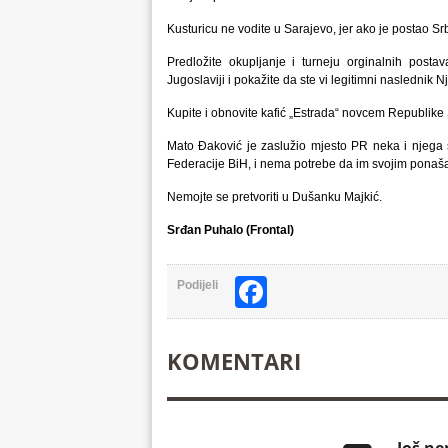
Kusturicu ne vodite u Sarajevo, jer ako je postao Sr
Predložite okupljanje i turneju orginalnih pos
Jugoslaviji i pokažite da ste vi legitimni naslednik Nj
Kupite i obnovite kafić „Estrada“ novcem Republike S
Mato Đaković je zaslužio mjesto PR neka i njega s
Federacije BiH, i nema potrebe da im svojim ponaša
Nemojte se pretvoriti u Dušanku Majkić.
Srđan Puhalo (Frontal)
Facebook
Podijeli
KOMENTARI