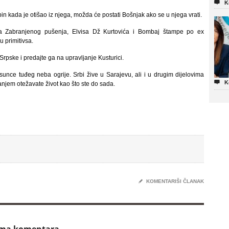

K
bin kada je otišao iz njega, možda će postati Bošnjak ako se u njega vrati.
tava Zabranjenog pušenja, Elvisa Dž Kurtovića i Bombaj štampe po ex
u primitivsa.
rpske i predajte ga na upravljanje Kusturici.
unce tuđeg neba ogrije. Srbi žive u Sarajevu, ali i u drugim dijelovima

K
njem otežavate život kao što ste do sada.
✎
KOMENTARIŠI ČLANAK