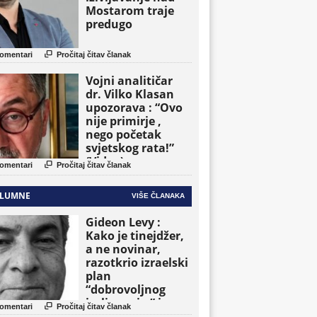
Mostarom traje
predugo

omentari
Pročitaj čitav članak
Vojni analitičar
dr. Vilko Klasan
upozorava : “Ovo
nije primirje ,
nego početak
svjetskog rata!”
(Video)

omentari
Pročitaj čitav članak
LUMNE
VIŠE ČLANAKA
Gideon Levy :
Kako je tinejdžer,
a ne novinar,
razotkrio izraelski
plan
“dobrovoljnog
iseljavanja ” iz

omentari
Pročitaj čitav članak
Gaze