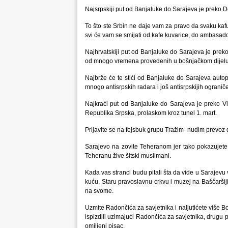
Najsrpskiji put od Banjaluke do Sarajeva je preko Dobo
To što ste Srbin ne daje vam za pravo da svaku kaf
svi će vam se smijati od kafe kuvarice, do ambasadora
Najhrvatskiji put od Banjaluke do Sarajeva je prek
od mnogo vremena provedenih u bošnjačkom dijelu
Najbrže će te stići od Banjaluke do Sarajeva auto
mnogo antisrpskih radara i još antisrpskijih ogranič
Najkraći put od Banjaluke do Sarajeva je preko Vla
Republika Srpska, prolaskom kroz tunel 1. mart.
Prijavite se na fejsbuk grupu Tražim- nudim prevoz d
Sarajevo na zovite Teheranom jer tako pokazujete
Teheranu žive šitski muslimani.
Kada vas stranci budu pitali šta da vide u Sarajevu
kuću, Staru pravoslavnu crkvu i muzej na Baščaršij
na svome.
Uzmite Radončića za savjetnika i naljutićete više 
ispizdili uzimajući Radončića za savjetnika, drugu 
omiljeni pisac.