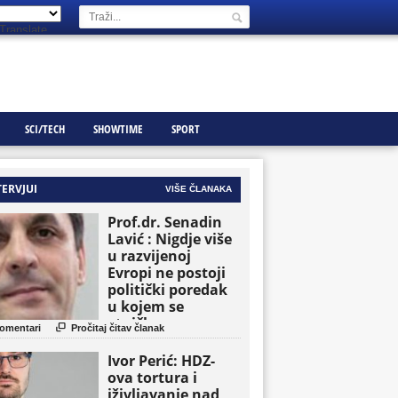
Translate
SCI/TECH
SHOWTIME
SPORT
TERVJUI
VIŠE ČLANAKA
Prof.dr. Senadin
Lavić : Nigdje više
u razvijenoj
Evropi ne postoji
politički poredak
u kojem se
etničke grupe

omentari
Pročitaj čitav članak
pojavljuju kao
osnovne političke
Ivor Perić: HDZ-
jedinice
ova tortura i
iživljavanje nad