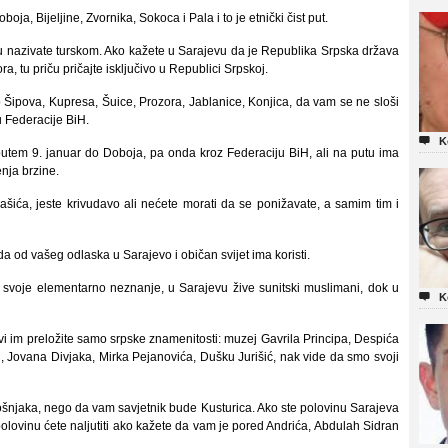
ja, Bijeljine, Zvornika, Sokoca i Pala i to je etnički čist put.
u nazivate turskom. Ako kažete u Sarajevu da je Republika Srpska država
, tu priču pričajte isključivo u Republici Srpskoj.
o Šipova, Kupresa, Šuice, Prozora, Jablanice, Konjica, da vam se ne sloši
 Federacije BiH.

K
putem 9. januar do Doboja, pa onda kroz Federaciju BiH, ali na putu ima
enja brzine.
šića, jeste krivudavo ali nećete morati da se ponižavate, a samim tim i
a od vašeg odlaska u Sarajevo i običan svijet ima koristi.
 svoje elementarno neznanje, u Sarajevu žive sunitski muslimani, dok u

K
 vi im preložite samo srpske znamenitosti: muzej Gavrila Principa, Despića
i, Jovana Divjaka, Mirka Pejanovića, Dušku Jurišić, nak vide da smo svoji
Bošnjaka, nego da vam savjetnik bude Kusturica. Ako ste polovinu Sarajeva
polovinu ćete naljutiti ako kažete da vam je pored Andrića, Abdulah Sidran