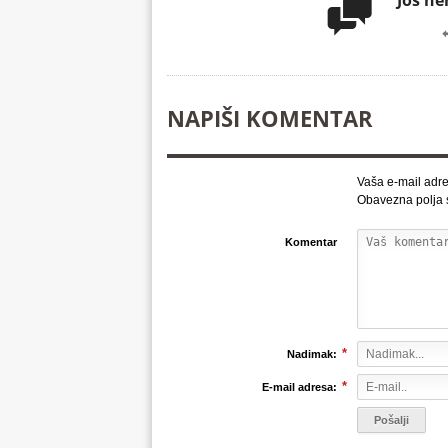
Još n

NAPIŠI KOMENTAR
Vaša e-mail adre
Obavezna polja
Komentar
*
Nadimak:
*
E-mail adresa: