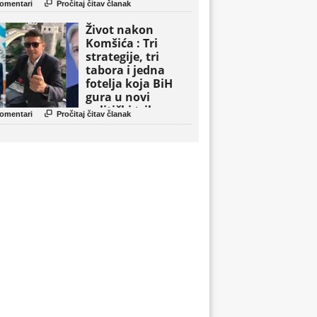

omentari
Pročitaj čitav članak
Život nakon
Komšića : Tri
strategije, tri
tabora i jedna
fotelja koja BiH
gura u novi
politički triler

omentari
Pročitaj čitav članak