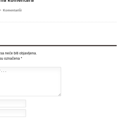
ema komentara

Komentariši
sa neće biti objavljena.
 su označena
*