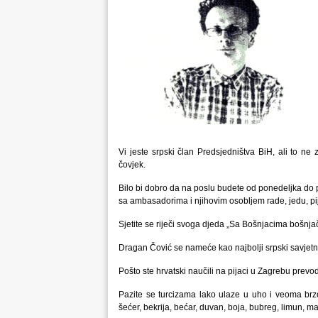
Vi jeste srpski član Predsjedništva BiH, ali to n
čovjek.
Bilo bi dobro da na poslu budete od ponedeljka do 
sa ambasadorima i njihovim osobljem rade, jedu, piju,
Sjetite se riječi svoga djeda „Sa Bošnjacima bošnja
Dragan Čović se nameće kao najbolji srpski savjetn
Pošto ste hrvatski naučili na pijaci u Zagrebu prevod
Pazite se turcizama lako ulaze u uho i veoma brzo
šećer, bekrija, bećar, duvan, boja, bubreg, limun, m