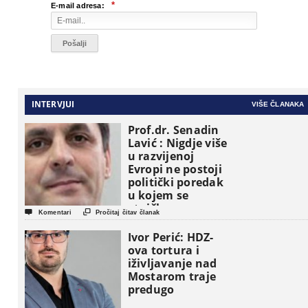
*
E-mail adresa:
INTERVJUI
VIŠE ČLANAKA
Prof.dr. Senadin
Lavić : Nigdje više
u razvijenoj
Evropi ne postoji
politički poredak
u kojem se
etničke grupe


Komentari
Pročitaj čitav članak
pojavljuju kao
osnovne
Ivor Perić: HDZ-
političke jedinice
ova tortura i
iživljavanje nad
Mostarom traje
predugo