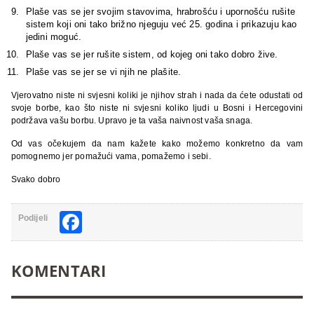
Plaše vas se jer svojim stavovima, hrabrošću i upornošću rušite
sistem koji oni tako brižno njeguju već 25. godina i prikazuju kao
jedini moguć.
Plaše vas se jer rušite sistem, od kojeg oni tako dobro žive.
Plaše vas se jer se vi njih ne plašite.
Vjerovatno niste ni svjesni koliki je njihov strah i nada da ćete odustati od
svoje borbe, kao što niste ni svjesni koliko ljudi u Bosni i Hercegovini
podržava vašu borbu. Upravo je ta vaša naivnost vaša snaga.
Od vas očekujem da nam kažete kako možemo konkretno da vam
pomognemo jer pomažući vama, pomažemo i sebi.
Svako dobro
Facebook
Podijeli
KOMENTARI