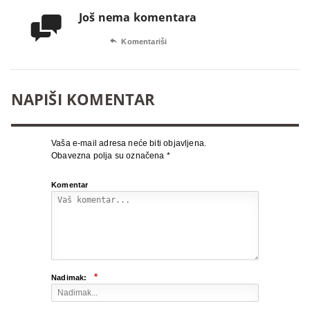
Još nema komentara


Komentariši
NAPIŠI KOMENTAR
Vaša e-mail adresa neće biti objavljena.
Obavezna polja su označena
*
Komentar
*
Nadimak: