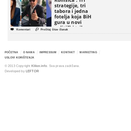
Komšića : Tri
strategije, tri
tabora i jedna
fotelja koja BiH
gura u novi
politički triler


Komentari
Pročitaj čitav članak
POČETNA
O NAMA
IMPRESSUM
KONTAKT
MARKETING
USLOVI KORIŠTENJA
© 2013 Copyright
Kliker.info
. Sva prava zadržana.
Developed by
LEFTOR