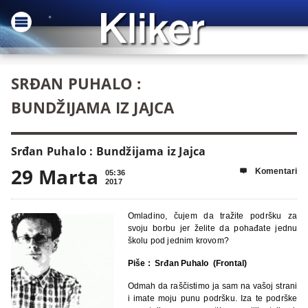
SRĐAN PUHALO :
BUNDŽIJAMA IZ JAJCA
Srđan Puhalo : Bundžijama iz Jajca
29 Marta
Komentari

05:36
2017
Omladino, čujem da tražite podršku za
svoju borbu jer želite da pohađate jednu
školu pod jednim krovom?
Piše : Srđan Puhalo (Frontal)
Odmah da raščistimo ja sam na vašoj strani
i imate moju punu podršku. Iza te podrške