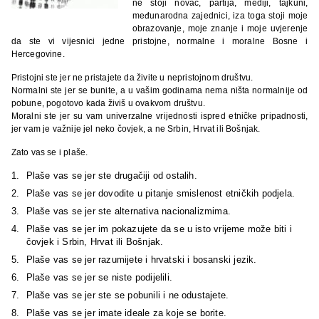
ne stoji novac, partija, mediji, tajkuni,
međunarodna zajednici, iza toga stoji moje
obrazovanje, moje znanje i moje uvjerenje
da ste vi vijesnici jedne pristojne, normalne i moralne Bosne i
Hercegovine.
Pristojni ste jer ne pristajete da živite u nepristojnom društvu.
Normalni ste jer se bunite, a u vašim godinama nema ništa normalnije od
pobune, pogotovo kada živiš u ovakvom društvu.
Moralni ste jer su vam univerzalne vrijednosti ispred etničke pripadnosti,
jer vam je važnije jel neko čovjek, a ne Srbin, Hrvat ili Bošnjak.
Zato vas se i plaše.
Plaše vas se jer ste drugačiji od ostalih.
Plaše vas se jer dovodite u pitanje smislenost etničkih podjela.
Plaše vas se jer ste alternativa nacionalizmima.
Plaše vas se jer im pokazujete da se u isto vrijeme može biti i
čovjek i Srbin, Hrvat ili Bošnjak.
Plaše vas se jer razumijete i hrvatski i bosanski jezik.
Plaše vas se jer se niste podijelili.
Plaše vas se jer ste se pobunili i ne odustajete.
Plaše vas se jer imate ideale za koje se borite.