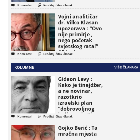


Komentari
Pročitaj čitav članak
Vojni analitičar
dr. Vilko Klasan
upozorava : “Ovo
nije primirje ,
nego početak
svjetskog rata!”
(Video)


Komentari
Pročitaj čitav članak
KOLUMNE
VIŠE ČLANAKA
Gideon Levy :
Kako je tinejdžer,
a ne novinar,
razotkrio
izraelski plan
“dobrovoljnog
iseljavanja ” iz


Komentari
Pročitaj čitav članak
Gaze
Gojko Berić : Ta
mračna mjesta