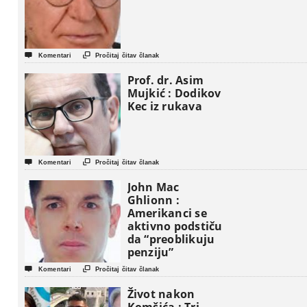


Komentari
Pročitaj čitav članak
Prof. dr. Asim
Mujkić : Dodikov
Kec iz rukava


Komentari
Pročitaj čitav članak
John Mac
Ghlionn :
Amerikanci se
aktivno podstiču
da “preoblikuju
penziju”


Komentari
Pročitaj čitav članak
Život nakon