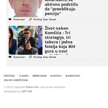
aktivno podstiču
da “preoblikuju
penziju”


Komentari
Pročitaj čitav članak
Život nakon
Komšića : Tri
strategije, tri
tabora i jedna
fotelja koja BiH
gura u novi
politički triler


Komentari
Pročitaj čitav članak
POČETNA
O NAMA
IMPRESSUM
KONTAKT
MARKETING
USLOVI KORIŠTENJA
© 2013 Copyright
Kliker.info
. Sva prava zadržana.
Developed by
LEFTOR