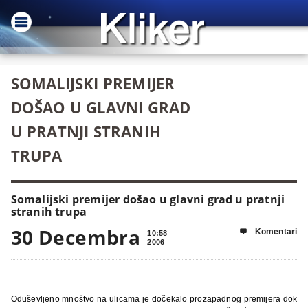
SOMALIJSKI PREMIJER
DOŠAO U GLAVNI GRAD
U PRATNJI STRANIH
TRUPA
Somalijski premijer došao u glavni grad u pratnji
stranih trupa
30 Decembra
Komentari

10:58
2006
Odu
š
evljeno
mno
š
tvo
na
ulicama
je
do
č
ekalo
prozapadnog
premijera
dok