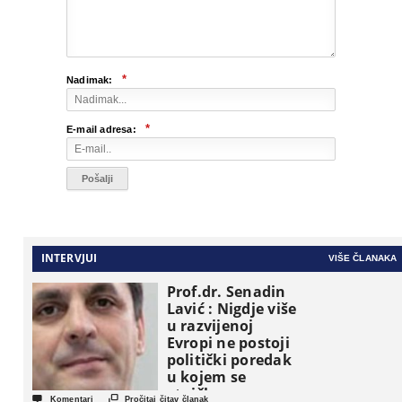
*
Nadimak:
*
E-mail adresa:
INTERVJUI
VIŠE ČLANAKA
Prof.dr. Senadin
Lavić : Nigdje više
u razvijenoj
Evropi ne postoji
politički poredak
u kojem se
etničke grupe


Komentari
Pročitaj čitav članak