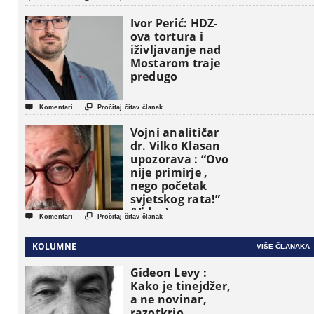
pojavljuju kao
osnovne
Ivor Perić: HDZ-
političke jedinice
ova tortura i
iživljavanje nad
Mostarom traje
predugo


Komentari
Pročitaj čitav članak
Vojni analitičar
dr. Vilko Klasan
upozorava : “Ovo
nije primirje ,
nego početak
svjetskog rata!”
(Video)


Komentari
Pročitaj čitav članak
KOLUMNE
VIŠE ČLANAKA
Gideon Levy :
Kako je tinejdžer,
a ne novinar,
razotkrio