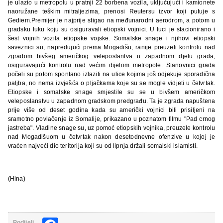
je
ulazio
u
metropolu
u
pratnji
22
borbena
vozila
,
uklju
č
uju
ć
i
i
kamionete
naoru
ž
ane
te
š
kim
mitraljezima
,
prenosi
Reutersu
izvor
koji
putuje
s
Gediem
.
Premijer
je
najprije
stigao
na
me
đ
unarodni
aerodrom
,
a
potom
u
gradsku
luku
koju
su
osiguravali
etiopski
vojnici
.
U luci je stacionirano i
šest vojnih vozila etiopske vojske. Somalske snage i njihovi etiopski
saveznici su, napredujući prema Mogadišu, ranije preuzeli kontrolu nad
zgradom bivšeg američkog veleposlantva u zapadnom djelu grada,
osiguravajući kontrolu nad većim dijelom metropole. Stanovnici grada
počeli su potom spontano izlaziti na ulice kojima još odjekuje sporadična
paljba, no nema izvješća o pljačkama koje su se mogle vidjeti u četvrtak.
Etiopske i somalske snage smjestile su se u bivšem američkom
veleposlanstvu u zapadnom gradskom predgrađu. Ta je zgrada napuštena
prije više od deset godina kada su američki vojnici bili prisiljeni na
sramotno povlačenje iz Somalije, prikazano u poznatom filmu "Pad crnog
jastreba". Vladine snage su, uz pomoć etiopskih vojnika, preuzele kontrolu
nad Mogadišuom u četvrtak nakon desetodnevne ofenzive u kojoj je
vraćen najveći dio teritorija koji su od lipnja držali somalski islamisti.
(Hina)
Podijeli