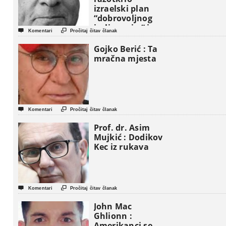
izraelski plan
“dobrovoljnog
iseljavanja ” iz


Komentari
Pročitaj čitav članak
Gaze
Gojko Berić : Ta
mračna mjesta


Komentari
Pročitaj čitav članak
Prof. dr. Asim
Mujkić : Dodikov
Kec iz rukava


Komentari
Pročitaj čitav članak
John Mac
Ghlionn :
Amerikanci se