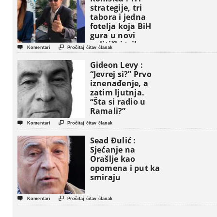
strategije, tri
tabora i jedna
fotelja koja BiH
gura u novi
politički triler


Komentari
Pročitaj čitav članak
Gideon Levy :
“Jevrej si?” Prvo
iznenađenje, a
zatim ljutnja.
“Šta si radio u
Ramali?”


Komentari
Pročitaj čitav članak
Sead Đulić :
Sjećanje na
Orašlje kao
opomena i put ka
smiraju


Komentari
Pročitaj čitav članak