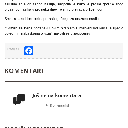
zaustavljanje oružanog nasilja, saopćila je kako je prošle godine zbog
oružanog nasilja u prosjeku dnevno smrtno stradalo 109 ljudi.
Smatra kako hitno treba pronaći rješenje za oružano nasilje.
“Odmah se treba pozabaviti ovim pitanjem i intervenisati kada je riječ o
pojedinim nabavkama oružja”, navodi se u saopćenju.
Facebook
Podijeli
KOMENTARI
Još nema komentara


Komentariši