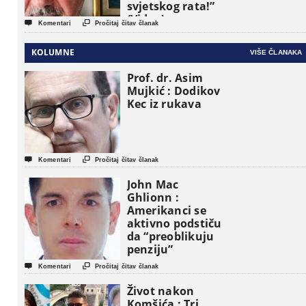
svjetskog rata!”
(Video)


Komentari
Pročitaj čitav članak
KOLUMNE
VIŠE ČLANAKA
Prof. dr. Asim
Mujkić : Dodikov
Kec iz rukava


Komentari
Pročitaj čitav članak
John Mac
Ghlionn :
Amerikanci se
aktivno podstiču
da “preoblikuju
penziju”


Komentari
Pročitaj čitav članak
Život nakon
Komšića : Tri