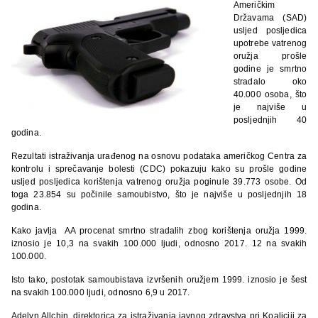
Američkim
Državama (SAD)
usljed posljedica
upotrebe vatrenog
oružja prošle
godine je smrtno
stradalo oko
40.000 osoba, što
je najviše u
posljednjih 40
godina.
Rezultati istraživanja urađenog na osnovu podataka američkog Centra za
kontrolu i sprečavanje bolesti (CDC) pokazuju kako su prošle godine
usljed posljedica korištenja vatrenog oružja poginule 39.773 osobe. Od
toga 23.854 su počinile samoubistvo, što je najviše u posljednjih 18
godina.
Kako javlja AA procenat smrtno stradalih zbog korištenja oružja 1999.
iznosio je 10,3 na svakih 100.000 ljudi, odnosno 2017. 12 na svakih
100.000.
Isto tako, postotak samoubistava izvršenih oružjem 1999. iznosio je šest
na svakih 100.000 ljudi, odnosno 6,9 u 2017.
Adelyn Allchin, direktorica za istraživanja javnog zdravstva pri Koaliciji za