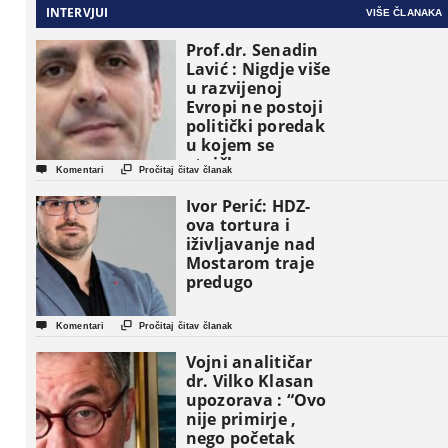
INTERVJUI
VIŠE ČLANAKA
Prof.dr. Senadin
Lavić : Nigdje više
u razvijenoj
Evropi ne postoji
politički poredak
u kojem se
etničke grupe


Komentari
Pročitaj čitav članak
pojavljuju kao
osnovne
Ivor Perić: HDZ-
političke jedinice
ova tortura i
iživljavanje nad
Mostarom traje
predugo


Komentari
Pročitaj čitav članak
Vojni analitičar
dr. Vilko Klasan
upozorava : “Ovo
nije primirje ,
nego početak