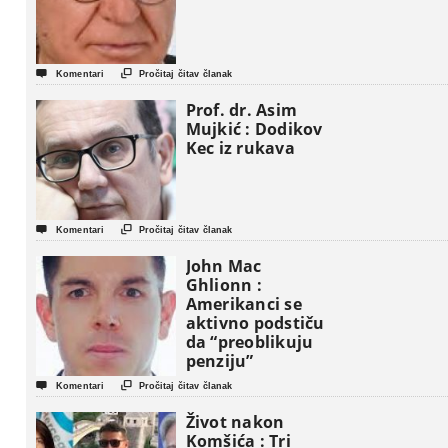


Komentari
Pročitaj čitav članak
Prof. dr. Asim
Mujkić : Dodikov
Kec iz rukava


Komentari
Pročitaj čitav članak
John Mac
Ghlionn :
Amerikanci se
aktivno podstiču
da “preoblikuju
penziju”


Komentari
Pročitaj čitav članak
Život nakon
Komšića : Tri