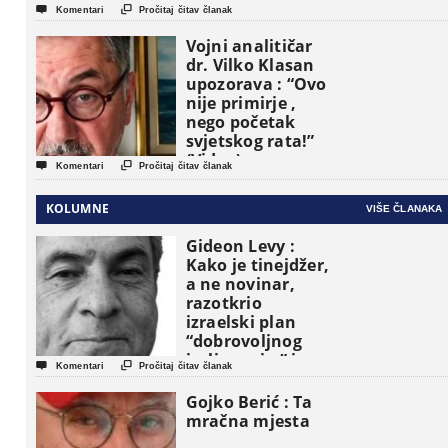


Komentari
Pročitaj čitav članak
Vojni analitičar
dr. Vilko Klasan
upozorava : “Ovo
nije primirje ,
nego početak
svjetskog rata!”
(Video)


Komentari
Pročitaj čitav članak
KOLUMNE
VIŠE ČLANAKA
Gideon Levy :
Kako je tinejdžer,
a ne novinar,
razotkrio
izraelski plan
“dobrovoljnog
iseljavanja ” iz


Komentari
Pročitaj čitav članak
Gaze
Gojko Berić : Ta
mračna mjesta