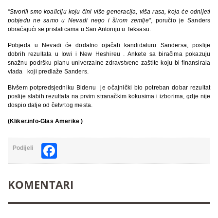
“
Stvorili smo koaliciju koju čini više generacija, viša rasa, koja će odnijeti
pobjedu ne samo u Nevadi nego i širom zemlje”
, poručio je Sanders
obraćajući se pristalicama u San Antoniju u Teksasu.
Pobjeda u Nevadi će dodatno ojačati kandidaturu Sandersa, poslije
dobrih rezultata u Iowi i New Heshireu . Ankete sa biračima pokazuju
snažnu podršku planu univerzalne zdravstvene zaštite koju bi finansirala
vlada koji predlaže Sanders.
Bivšem potpredsjedniku Bidenu je očajnički bio potreban dobar rezultat
poslije slabih rezultata na prvim stranačkim kokusima i izborima, gdje nije
dospio dalje od četvrtog mesta.
(Kliker.info-Glas Amerike )
Facebook
Podijeli
KOMENTARI