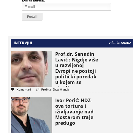
*
E-mail adresa:
INTERVJUI
VIŠE ČLANAKA
Prof.dr. Senadin
Lavić : Nigdje više
u razvijenoj
Evropi ne postoji
politički poredak
u kojem se
etničke grupe


Komentari
Pročitaj čitav članak
pojavljuju kao
osnovne
Ivor Perić: HDZ-
političke jedinice
ova tortura i
iživljavanje nad
Mostarom traje
predugo