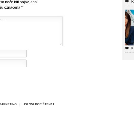

K
sa neće biti objavljena.
 su označena
*

K
MARKETING
USLOVI KORIŠTENJA