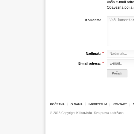
Vaša e-mail adre
Obavezna polja
Komentar
*
Nadimak:
*
E-mail adresa:
POČETNA
O NAMA
IMPRESSUM
KONTAKT
© 2013 Copyright
Kliker.info
. Sva prava zadržana.