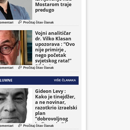
Mostarom traje
predugo

omentari
Pročitaj čitav članak
Vojni analitičar
dr. Vilko Klasan
upozorava : “Ovo
nije primirje ,
nego početak
svjetskog rata!”
(Video)

omentari
Pročitaj čitav članak
LUMNE
VIŠE ČLANAKA
Gideon Levy :
Kako je tinejdžer,
a ne novinar,
razotkrio izraelski
plan
“dobrovoljnog
iseljavanja ” iz

omentari
Pročitaj čitav članak
Gaze