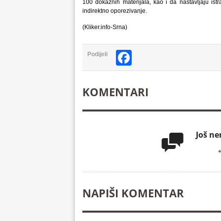
100 dokaznih materijala, kao i da nastavljaju is
indirektno oporezivanje.
(Kliker.info-Srna)
Facebook
Podijeli
KOMENTARI
Još n

NAPIŠI KOMENTAR