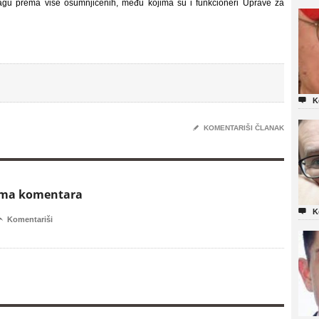
tragu prema više osumnjičenih, među kojima su i funkcioneri Uprave za

K
✎
KOMENTARIŠI ČLANAK
ema komentara

K

Komentariši