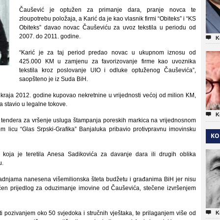
Čaušević je optužen za primanje dara, pranje novca te
zloupotrebu položaja, a Karić da je kao vlasnik firmi “Obiteks” i “KS
Obiteks” davao novac Čauševiću za uvoz tekstila u periodu od
2007. do 2011. godine.

K
“Karić je za taj period predao novac u ukupnom iznosu od
425.000 KM u zamjenu za favorizovanje firme kao uvoznika
tekstila kroz poslovanje UIO i odluke optuženog Čauševića”,
saopšteno je iz Suda BiH.
kraja 2012. godine kupovao nekretnine u vrijednosti većoj od milion KM,
la stavio u legalne tokove.

K
on tendera za vršenje usluga štampanja poreskih markica na vrijednosnom
om licu “Glas Srpski-Grafika” Banjaluka pribavio protivpravnu imovinsku
KO
oja je teretila Anesa Sadikovića za davanje dara ili drugih oblika
u.
 radnjama nanesena višemilionska šteta budžetu i građanima BiH jer nisu
ućen prijedlog za oduzimanje imovine od Čauševića, stečene izvršenjem

ti pozivanjem oko 50 svjedoka i stručnih vještaka, te prilaganjem više od
K