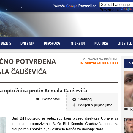
Powered by
BIZNIS
DNEVNIK
DIJASPORA
INTERVJUI
KULTURA
LIFESTYLE
AČNO POTVRĐENA
⌂
NAZAD NA POČETNU
IN

PRETPLATI SE NA RSS
LA ČAUŠEVIĆA
a optužnica protiv Kemala Čauševića
Komentari
Štampaj


Podijeli s prijateljima


K
Sud BiH potvrdio je optužnicu koja bivšeg direktora Uprave za
indirektno oporezivanje /UIO/ BiH Kemala Čauševića tereti za
zloupotrebu položaja, a Sedineta Karića za davanje dara.