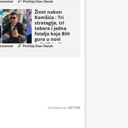

omentari
Pročitaj čitav članak
Život nakon
Komšića : Tri
strategije, tri
tabora i jedna
fotelja koja BiH
gura u novi
politički triler

omentari
Pročitaj čitav članak
Developed by
LEFTOR