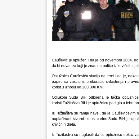
Čaušević je optužen i da je od novembra 2004. do 
da bi novac za koji je znao da potiče iz krivičnih dje
Optužnica Čauševiću stavlja na teret i da je, nak
papiru sa zaštitom, prekoračio ovlaštenja i pravn
korist u iznosu od 200.000 KM.
Odlukom Suda BiH odbijena je tačka optužnice k
koristi.Tužilaštvo BiH je optužnicu podiglo u februar
Iz Tužilaštva su ranije naveli da je Čauševićevim
naplaćivani stvarni iznosi carine.Sudu BiH je up
krivičnih djela.
Iz Tužilaštva su naglasili da će optužnicu dokaziva