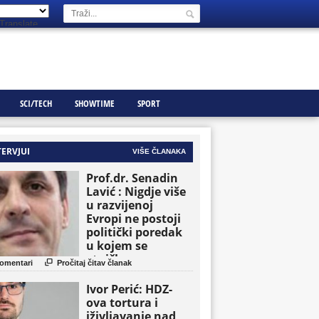
Translate
SCI/TECH
SHOWTIME
SPORT
TERVJUI
VIŠE ČLANAKA
Prof.dr. Senadin
Lavić : Nigdje više
u razvijenoj
Evropi ne postoji
politički poredak
u kojem se
etničke grupe

omentari
Pročitaj čitav članak
pojavljuju kao
osnovne političke
Ivor Perić: HDZ-
jedinice
ova tortura i
iživljavanje nad