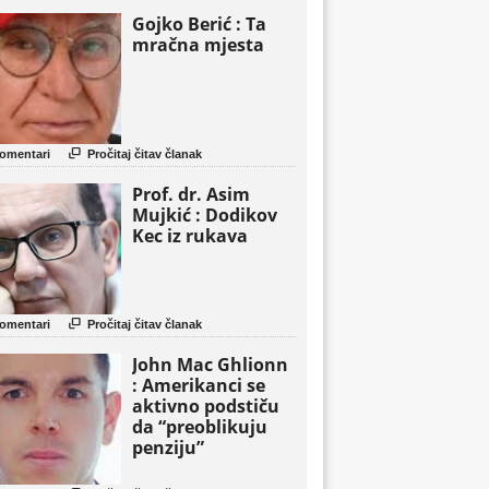
Gojko Berić : Ta
mračna mjesta

omentari
Pročitaj čitav članak
Prof. dr. Asim
Mujkić : Dodikov
Kec iz rukava

omentari
Pročitaj čitav članak
John Mac Ghlionn
: Amerikanci se
aktivno podstiču
da “preoblikuju
penziju”